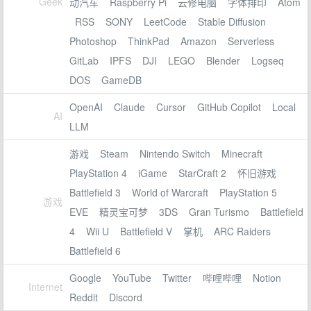
Geek
动汽车
Raspberry Pi
云修电脑
字体排印
Atom
RSS
SONY
LeetCode
Stable Diffusion
Photoshop
ThinkPad
Amazon
Serverless
GitLab
IPFS
DJI
LEGO
Blender
Logseq
DOS
GameDB
OpenAI
Claude
Cursor
GitHub Copilot
Local
AI
LLM
游戏
Steam
Nintendo Switch
Minecraft
PlayStation 4
iGame
StarCraft 2
怀旧游戏
Battlefield 3
World of Warcraft
PlayStation 5
游戏
EVE
精灵宝可梦
3DS
Gran Turismo
Battlefield
4
Wii U
Battlefield V
掌机
ARC Raiders
Battlefield 6
Google
YouTube
Twitter
哔哩哔哩
Notion
Internet
Reddit
Discord