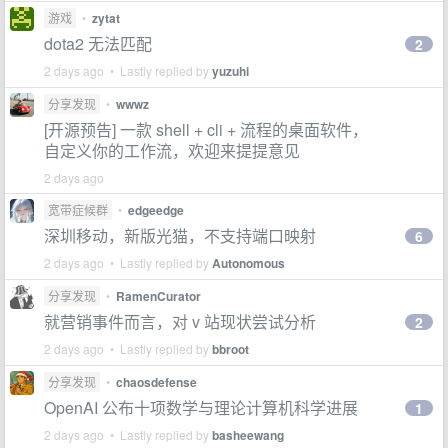
游戏
•
zytat
dota2 无法匹配
2
2 days ago • Lastly replied by
yuzuhi
分享发现
•
wwwz
[开源预告] 一款 shell + cli + 流程的桌面软件，
自定义你的工作流，欢迎来提提意见
2 days ago
宽带症候群
•
edgeedge
深圳移动，新版光猫，不支持端口映射
6
2 days ago • Lastly replied by
Autonomous
分享发现
•
RamenCurator
就营销事件而言，对 v 站现状尝试分析
2
2 days ago • Lastly replied by
bbroot
分享发现
•
chaosdefense
OpenAI 公布十项数学与理论计算机科学进展
1
2 days ago • Lastly replied by
basheewang