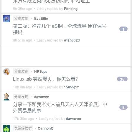
东方有线之类的无法访问的 ip 地址上
6h 35m ago • Lastly replied by
Pending
分享发现
•
EvaElfie
第二版：推荐几个 eSIM，全球流量·便宜保号·
1
接码
8h 51m ago • Lastly replied by
wish8023
分享发现
•
HRTops
Linux .sb 突然爆火，你怎么看？
38
10h 0m ago • Lastly replied by
15855pm
分享发现
•
dawnven
分享一下和我老丈人前几天去去天津参展，中
8
外贸易展的事
17h 30m ago • Lastly replied by
dawnven
宽带症候群
•
CannonX