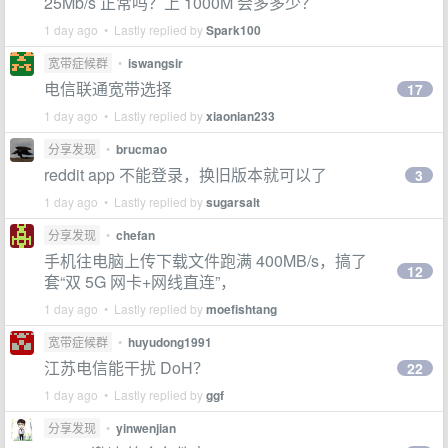
25Mb/s 正常吗？上 1000M 会多多少？
1 day ago • Lastly replied by
Spark100
宽带症候群
•
iswangsir
电信联通宽带选择
17
1 day ago • Lastly replied by
xiaonian233
分享发现
•
brucmao
reddit app 不能登录，换旧版本就可以了
3
1 day ago • Lastly replied by
sugarsalt
分享发现
•
chefan
手机往电脑上传下载文件跑满 400MB/s，搞了
12
套“双 5G 网卡+网线直连”，
1 day ago • Lastly replied by
moefishtang
宽带症候群
•
huyudong1991
江苏电信能干扰 DoH？
22
1 day ago • Lastly replied by
ggf
分享发现
•
yinwenjian