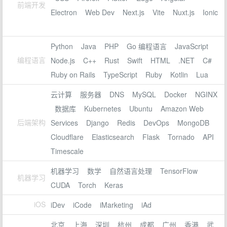
前端开发
Electron
Web Dev
Next.js
Vite
Nuxt.js
Ionic
Python
Java
PHP
Go 编程语言
JavaScript
编程语言
Node.js
C++
Rust
Swift
HTML
.NET
C#
Ruby on Rails
TypeScript
Ruby
Kotlin
Lua
云计算
服务器
DNS
MySQL
Docker
NGINX
数据库
Kubernetes
Ubuntu
Amazon Web
后端架构
Services
Django
Redis
DevOps
MongoDB
Cloudflare
Elasticsearch
Flask
Tornado
API
Timescale
机器学习
数学
自然语言处理
TensorFlow
机器学习
CUDA
Torch
Keras
iOS
iDev
iCode
iMarketing
iAd
北京
上海
深圳
杭州
成都
广州
香港
武