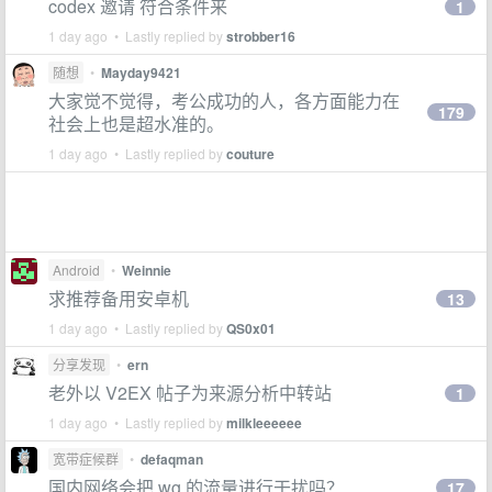
codex 邀请 符合条件来
1
1 day ago • Lastly replied by
strobber16
随想
•
Mayday9421
大家觉不觉得，考公成功的人，各方面能力在
179
社会上也是超水准的。
1 day ago • Lastly replied by
couture
Android
•
Weinnie
求推荐备用安卓机
13
1 day ago • Lastly replied by
QS0x01
分享发现
•
ern
老外以 V2EX 帖子为来源分析中转站
1
1 day ago • Lastly replied by
milkleeeeee
宽带症候群
•
defaqman
国内网络会把 wg 的流量进行干扰吗？
17