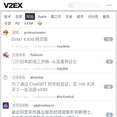
技术
创意
好玩
Apple
酷工作
交易
城市
问与答
最热
全部
R2
VXNA
游戏
•
professionaler
Dota1 6.83d 网页版
12
41 mins ago • Lastly replied by
keyileba
分享发现
•
FeifeiJin
🇯🇵日本职场三步跳--从派遣到日企
5
1h 21m ago • Lastly replied by
SillyBill
分享发现
•
Moishine
为了通过 ChatGPT 的手机验证，花 100 大洋
18
买了一张法国 eSIM
1h 41m ago • Lastly replied by
liKeYunKeji
宽带症候群
•
qqqfreeboycn
最近阿里系所属云服务经常被解析到鹏博士、
8