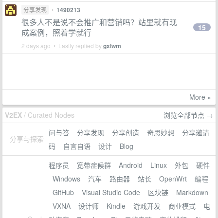
分享发现
•
1490213
很多人不是说不会推广和营销吗？站里就有现
15
成案例，照着学就行
2 days ago • Lastly replied by
gxlwm
More »
V2EX
/ Curated Nodes
浏览全部节点 →
问与答
分享发现
分享创造
奇思妙想
分享邀请
分享与探索
码
自言自语
设计
Blog
程序员
宽带症候群
Android
Linux
外包
硬件
Windows
汽车
路由器
站长
OpenWrt
编程
GitHub
Visual Studio Code
区块链
Markdown
VXNA
设计师
Kindle
游戏开发
商业模式
电