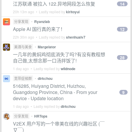
江苏联通 被拉入 122.异地网段怎么恢复
14
20h 13m ago • Lastly replied by
kiritoyui
分享发现
•
Ryanzlab
Apple AI 国行真的来了！
12
22h 30m ago • Lastly replied by
shenhualv7
美酒与美食
•
Margelator
一几年的黄焖鸡彻底消失了吗?有没有教程想
28
自己做,太想念那一口汤拌饭了!
1 day ago • Lastly replied by
wildnode
宽带症候群
•
dirkchou
516285, Huiyang District, Huizhou,
Guangdong Province, China - From your
9
device - Update location
1 day ago • Lastly replied by
dirkchou
分享发现
•
HRTops
V2EX 用户写的一个审美在线的兴趣社区 (￣
∇￣)