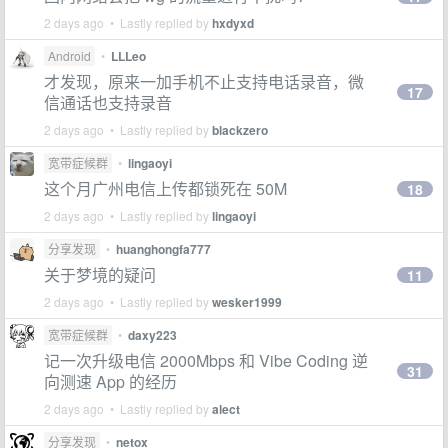
2 days ago • Lastly replied by
hxdyxd
Android
•
LLLeo
才发现，原来一加手机不止支持电话录音，微
17
信通话也支持录音
2 days ago • Lastly replied by
blackzero
宽带症候群
•
lingaoyi
这个月广州电信上传都锁死在 50M
18
2 days ago • Lastly replied by
lingaoyi
分享发现
•
huanghongfa777
关于梦境的疑问
11
2 days ago • Lastly replied by
wesker1999
宽带症候群
•
daxy223
记一次升级电信 2000Mbps 和 Vibe Coding 逆
31
向测速 App 的经历
2 days ago • Lastly replied by
alect
分享发现
•
netox