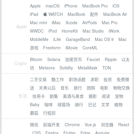
Apple
macOS
iPhone
MacBook Pro
iOS
iPad
 WATCH
MacBook
配件
MacBook Air
Mac mini
iMac
Xcode
AirPods
Mac Pro
Apple
WWDC
iPod
HomeKit
Mac Studio
iWork
MobileMe
iLife
GarageBand
Mac OS 9
Mac
游戏
Freeform
iMovie
CoreML
Bitcoin
Solana
加密货币
Faucet
Ripple
以太
Crypto
坊
Meteora
Solidity
MetaMask
TON
二手交易
酷工作
职场话题
求职
投资
免费赠
送
天黑以后
音乐
旅行
团购
电影
物物交换
生活
信用卡
剧集
美酒与美食
摄影
阅读
宠物
Baby
咖啡
绿茵场
骑行
日记
文学
植物
蘑菇
行程控
微信
前端开发
Chrome
Vue.js
浏览器
React
CSS
Firefox
Flutter
Edge
Angular