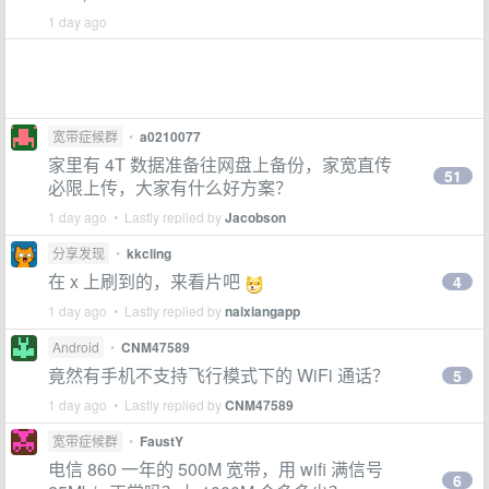
1 day ago
宽带症候群
•
a0210077
家里有 4T 数据准备往网盘上备份，家宽直传
51
必限上传，大家有什么好方案？
1 day ago • Lastly replied by
Jacobson
分享发现
•
kkcling
在 x 上刷到的，来看片吧
4
1 day ago • Lastly replied by
naixiangapp
Android
•
CNM47589
竟然有手机不支持飞行模式下的 WiFi 通话？
5
1 day ago • Lastly replied by
CNM47589
宽带症候群
•
FaustY
电信 860 一年的 500M 宽带，用 wifi 满信号
6