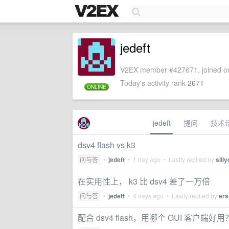
jedeft
V2EX member #427671, joined on
Today's activity rank
2671
ONLINE
jedeft
提问
技术
dsv4 flash vs k3
问与答
•
jedeft
•
1 day ago
• Lastly replied by
sill
在实用性上， k3 比 dsv4 差了一万倍
问与答
•
jedeft
•
4 days ago
• Lastly replied by
ers
配合 dsv4 flash，用哪个 GUI 客户端好用