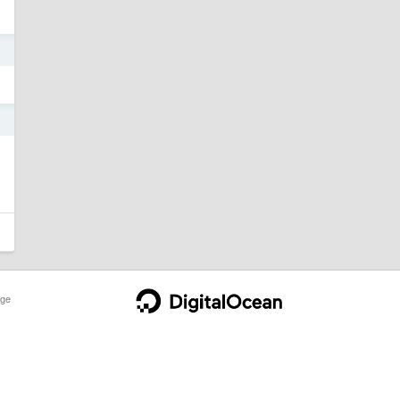
o
o
ge