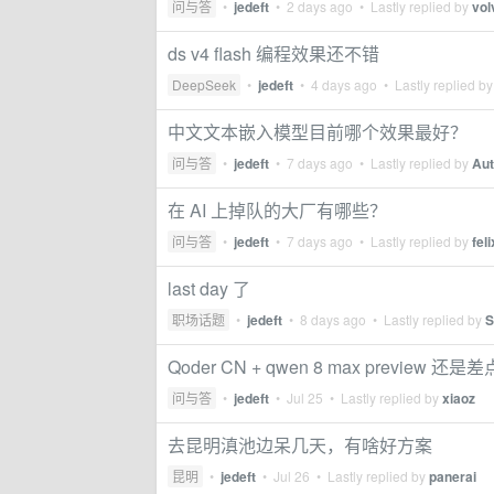
问与答
•
jedeft
•
2 days ago
• Lastly replied by
vol
ds v4 flash 编程效果还不错
DeepSeek
•
jedeft
•
4 days ago
• Lastly replied b
中文文本嵌入模型目前哪个效果最好？
问与答
•
jedeft
•
7 days ago
• Lastly replied by
Au
在 AI 上掉队的大厂有哪些？
问与答
•
jedeft
•
7 days ago
• Lastly replied by
fel
last day 了
职场话题
•
jedeft
•
8 days ago
• Lastly replied by
S
Qoder CN + qwen 8 max preview 还
问与答
•
jedeft
•
Jul 25
• Lastly replied by
xiaoz
去昆明滇池边呆几天，有啥好方案
昆明
•
jedeft
•
Jul 26
• Lastly replied by
panerai