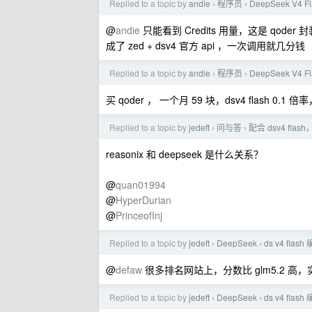
Replied to a topic by
andie
程序员
DeepSeek V4 
›
›
@
andie
只能看到 Credits 用量，这是 qode
成了 zed + dsv4 官方 api ，一次调用就几分钱
Replied to a topic by
andie
程序员
DeepSeek V4 
›
›
买 qoder ， 一个月 59 块，dsv4 flash
Replied to a topic by
jedeft
问与答
配合 dsv4 fla
›
›
reasonix 和 deepseek 是什么关系？
@
quan01994
@
HyperDurian
@
PrinceofInj
Replied to a topic by
jedeft
DeepSeek
ds v4 fla
›
›
@
defaw
很多排名网站上，分数比 glm5.2 高，实
Replied to a topic by
jedeft
DeepSeek
ds v4 fla
›
›