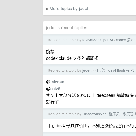
More topics by jedeft
»
jedeft's recent replies
Replied to a topic by
revival83
OpenAI
codex 接 d
›
›
能接
codex claude 之类的都能接
Replied to a topic by
jedeft
问与答
dsv4 flash vs k3
›
›
@
micean
@
cctv6
实际上大部分活 90% 以上 deepseek 都能解
就行了。
Replied to a topic by
DisastrousNet
程序员
想买智谱
›
›
目前 dsv4 最具性价比，不知道涨价后还行不行