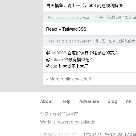
白天摸鱼，晚上干活，503 问题顺利解决
Replied to a topic by
wzw
问与答
前端代码全部让 ai 写
›
›
React + TailwindCSS
Replied to a topic by
jedeft
问与答
在 AI 上掉队的
›
›
@
uqf0663
百度好像有个啥昆仑的芯片
@
kulove
谷歌有模型吧？
@
cue
科大谈不上大厂
More replies by jedeft
»
About
·
Help
·
Advertise
·
Blog
·
API
创意工作者们的社区
World is powered by solitude
VERSION: 3.9.8.5 · 20ms ·
UTC 13:28
·
PVG 21:28
·
LAX 0