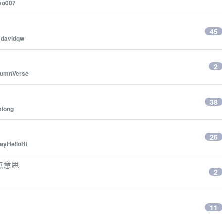
vo007
45
y
davidqw
2
tumnVerse
38
ixlong
26
ayHelloHi
是差点意思
2
11