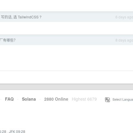
的话, 选 TailwindCSS ?
6 days ag
大厂有哪些？
8 days ag
·
FAQ
·
Solana
·
2880 Online
Highest 6679
·
Select Langua
6:28
·
JFK 09:28