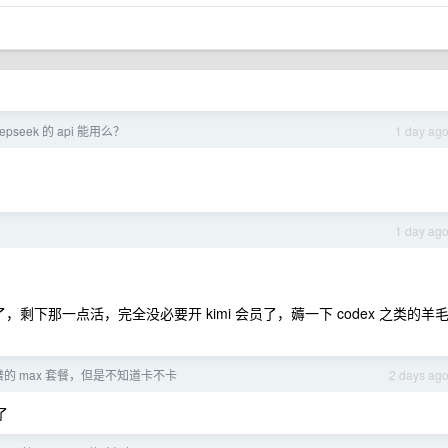
eepseek 的 api 能用么？
1 day ag
1 day ag
决了，剩下那一点活，完全没必要开 kimi 会员了，薅一下 codex 之类的羊
的 max 套餐，但是不知道卡不卡
2 days ag
了