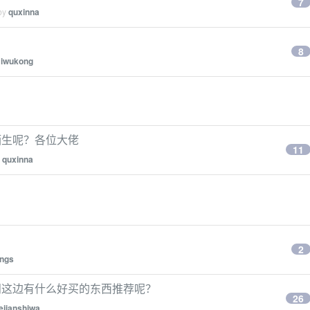
7
 by
quxinna
8
y
iwukong
酒生呢？各位大佬
11
y
quxinna
）
2
ings
问这边有什么好买的东西推荐呢？
26
iejianshiwa