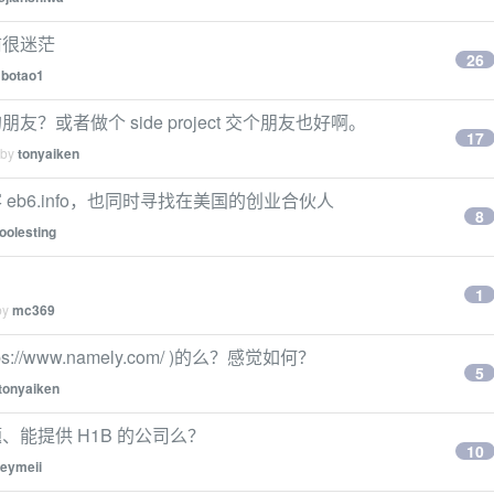
前很迷茫
26
y
botao1
或者做个 side project 交个朋友也好啊。
17
 by
tonyaiken
b6.info，也同时寻找在美国的创业合伙人
8
oolesting
1
by
mc369
s://www.namely.com/ )的么？感觉如何？
5
tonyaiken
能提供 H1B 的公司么？
10
leymeii