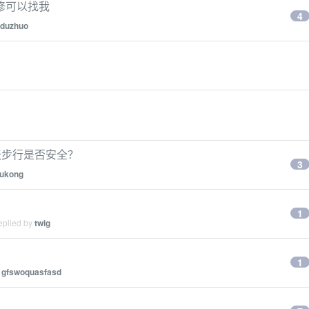
装修可以找我
4
duzhuo
附近白天步行是否安全？
3
wukong
1
eplied by
twig
1
y
gfswoquasfasd