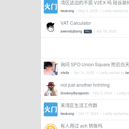
湾区这边的不逛 V2EX 吗 硅谷
iwukong
•
May 5, 2025
• Lastly replied by
VAT Calculator
awendujitang
•
Apr 18, 2025
PRO
询问 SFO Union Square 
xfelix
•
Apr 14, 2025
• Lastly replied by
i
not just another hnhiring
DonkeyBenjamin
•
Nov 3, 2024
• Lastly r
来湾区生活工作群
iwukong
•
Oct 17, 2023
• Lastly replied b
有人用过 ach 转账吗