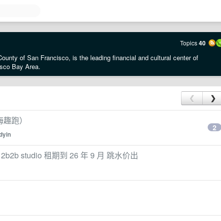
Topics
40
County of San Francisco, is the leading financial and cultural center of
isco Bay Area.
❮
❯
（跨海趣跑）
2
dyin
t 2b2b studio 租期到 26 年 9 月 跳水价出