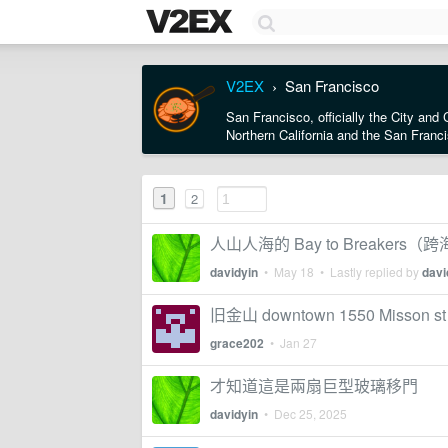
V2EX
San Francisco
›
San Francisco, officially the City and 
Northern California and the San Franc
1
2
人山人海的 Bay to Breakers
davidyin
•
May 18
• Lastly replied by
davi
旧金山 downtown 1550 Misson s
grace202
•
Jan 27
才知道這是兩扇巨型玻璃移門
davidyin
•
Dec 25, 2025