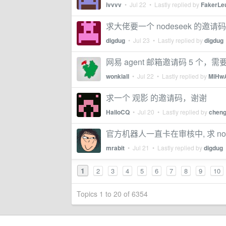
ivvvv
•
Jul 22
• Lastly replied by
FakerLe
求大佬要一个 nodeseek 的邀请
digdug
•
Jul 23
• Lastly replied by
digdug
网易 agent 邮箱邀请码 5 个，需
wonkiall
•
Jul 22
• Lastly replied by
MiHwA
求一个 观影 的邀请码，谢谢
HalloCQ
•
Jul 20
• Lastly replied by
cheng
官方机器人一直卡在审核中, 求 nod
mrabit
•
Jul 21
• Lastly replied by
digdug
1
2
3
4
5
6
7
8
9
10
Topics 1 to 20 of 6354