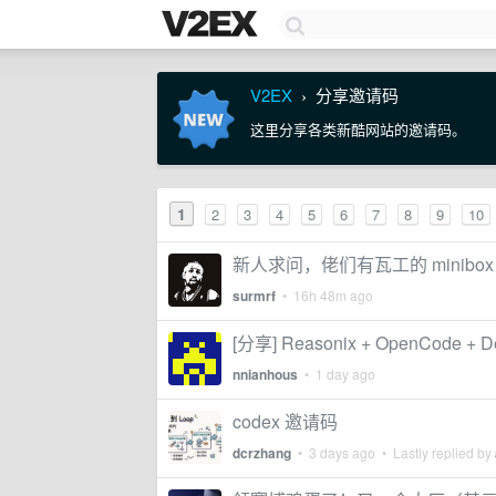
V2EX
分享邀请码
›
这里分享各类新酷网站的邀请码。
1
2
3
4
5
6
7
8
9
10
新人求问，佬们有瓦工的 minibox
surmrf
•
16h 48m ago
[分享] Reasonix + OpenCo
nnianhous
•
1 day ago
codex 邀请码
dcrzhang
•
3 days ago
• Lastly replied by