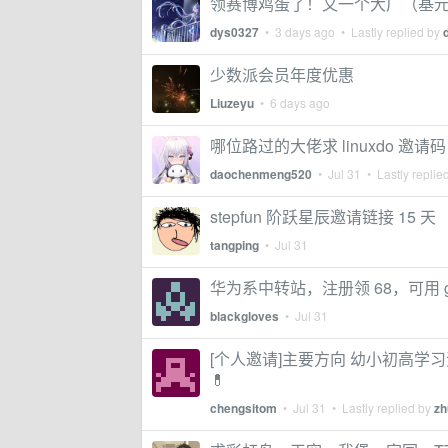
领赛博鸡蛋了！又一个大厂（基元律动）
dys0327
•
3 days ago
• Lastly replied by
少数派会员年度优惠
Liuzeyu
•
6 days ago
哪位路过的大佬求 linuxdo 邀请码
daochenmeng520
•
Jul 31
• Lastly replie
stepfun 阶跃星辰邀请链接 15 天
tangping
•
Jul 31
华为系中转站，注册领 68，可用 gl
blackgloves
•
Jul 31
[个人邀请]主要方向 幼小初高学习
💊
chengsitom
•
Jul 31
• Lastly replied by
zh