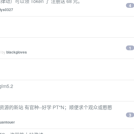
可以领 Token 了 注册送 68 元。
4
dys0327
1
d by
blackgloves
m5.2
资源的新站 有官种--好学 PT*N；顺便求个观众或憨憨
3
uantouer