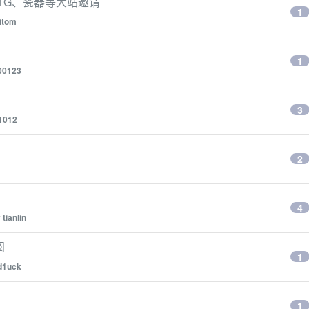
TG、瓷器等大站邀请
1
itom
1
00123
3
1012
2
4
y
tianlin
阅
1
d1uck
1