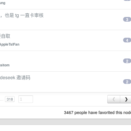
ung
码，也是 tg 一直卡审核
3
要自取
4
ppleTslFan
2
sitom
eseek 邀请码
2
...
318
❮
❯
3467 people have favorited this nod