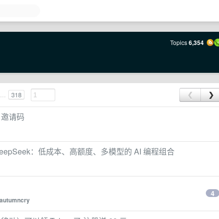
Topics
6,354
...
318
❮
❯
 邀请码
de + DeepSeek：低成本、高额度、多模型的 AI 编程组合
4
autumncry