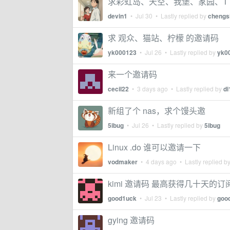
求彩虹岛、天空、我堡、家园、T
devin1
•
Jul 30
• Lastly replied by
chengs
求 观众、猫站、柠檬 的邀请码
yk000123
•
Jul 26
• Lastly replied by
yk0
来一个邀请码
cecil22
•
3 days ago
• Lastly replied by
di
新组了个 nas，求个馒头邀
5ibug
•
Jul 26
• Lastly replied by
5ibug
Linux .do 谁可以邀请一下
vodmaker
•
4 days ago
• Lastly replied b
kimi 邀请码 最高获得几十天的订
good1uck
•
Jul 23
• Lastly replied by
goo
gying 邀请码