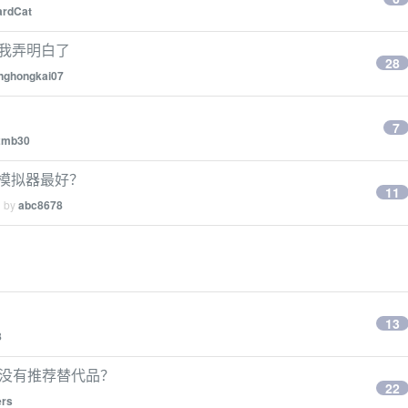
ardCat
让我弄明白了
28
nghongkai07
7
2mb30
id 模拟器最好？
11
d by
abc8678
13
8
有没有推荐替代品？
22
ers