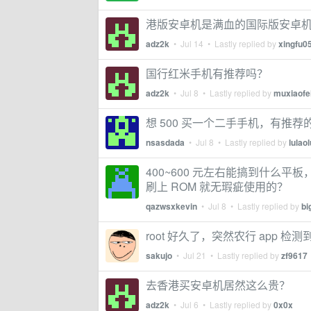
港版安卓机是满血的国际版安卓
adz2k
•
Jul 14
• Lastly replied by
xingfu0
国行红米手机有推荐吗？
adz2k
•
Jul 8
• Lastly replied by
muxiaofe
想 500 买一个二手手机，有推荐
nsasdada
•
Jul 8
• Lastly replied by
lulaol
400~600 元左右能搞到什么平板
刷上 ROM 就无瑕疵使用的？
qazwsxkevin
•
Jul 8
• Lastly replied by
bi
root 好久了，突然农行 app 检测到
sakujo
•
Jul 21
• Lastly replied by
zf9617
去香港买安卓机居然这么贵？
adz2k
•
Jul 6
• Lastly replied by
0x0x