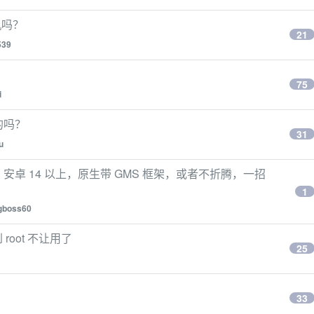
机吗？
21
539
75
i
的吗？
31
u
，安卓 14 以上，原生带 GMS 框架，或者不折腾，一招
1
gboss60
 root 不让用了
25
33