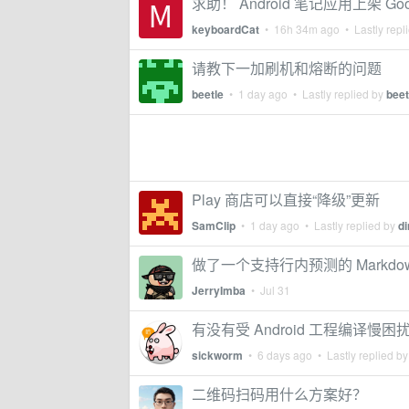
求助！ Android 笔记应用上架 Go
keyboardCat
•
16h 34m ago
• Lastly repl
请教下一加刷机和熔断的问题
beetle
•
1 day ago
• Lastly replied by
beet
Play 商店可以直接“降级”更新
SamClip
•
1 day ago
• Lastly replied by
d
做了一个支持行内预测的 Markd
JerryImba
•
Jul 31
有没有受 Android 工程编译
sickworm
•
6 days ago
• Lastly replied b
二维码扫码用什么方案好？