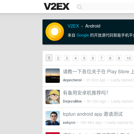
V2EX
Android
›
来自
Google
的开放源代码智能手机平
1
2
3
4
5
6
7
8
9
10
请教一下各位关于在 Play Store 
depechetoi
•
2h 50m ago
• Lastly replied
有备用安卓机推荐吗？
DejavuMoe
•
9h 12m ago
• Lastly replied
tcptun android app 邀请测试
sskycn
•
14h 44m ago
• Lastly replied by