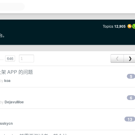
Topics
12,905
台。
...
646
❮
❯
上架 APP 的问题
5
 by
koa
6
 by
DejavuMoe
13
sskycn