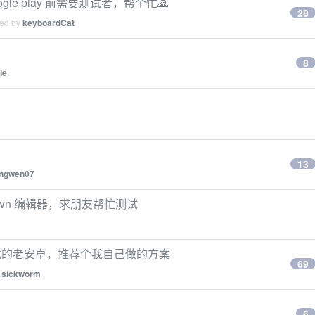
ogle play 前需要测试者，帮个忙🙏
28
ied by
keyboardCat
8
le
13
ingwen07
own 编辑器，求朋友帮忙测试
慢困扰的老安卓，推荐个我自己做的方案
69
y
sickworm
6