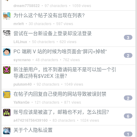
dream7758522
• 97 characters • 1059 views
为什么这个帖子没有出现在列表?
mrleft
• 30 characters • 597 views
尝试在一台新设备上登录却没法登录
3
L4Linux
• 50 characters • 620 views
PC 端刷 V 站的时候为啥页面会“屏闪+掉帧”
2
syncnano
• 48 characters • 762 views
新注册用户，找不到邀请码是不是可以加一个引
导通过持有$V2EX 注册？
pulutom40
• 92 characters • 1049 views
在帖子内回复自己使用的网站导致被误封禁
2
YaNanGe
• 121 characters • 871 views
账号应该是被盗了，邮箱也不对，怎么找回？
6
a474216756439160
• 83 characters • 1024 views
关于个人隐私设置
1