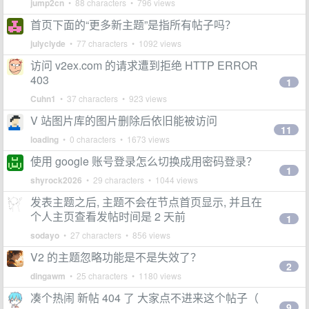
jump2cn
• 88 characters • 796 views
首页下面的“更多新主题”是指所有帖子吗？
julyclyde
• 77 characters • 1092 views
访问 v2ex.com 的请求遭到拒绝 HTTP ERROR
403
1
Cuhn1
• 37 characters • 923 views
V 站图片库的图片删除后依旧能被访问
11
loading
• 0 characters • 1673 views
使用 google 账号登录怎么切换成用密码登录？
1
shyrock2026
• 29 characters • 1044 views
发表主题之后, 主题不会在节点首页显示, 并且在
个人主页查看发帖时间是 2 天前
1
sodayo
• 27 characters • 856 views
V2 的主题忽略功能是不是失效了？
2
dingawm
• 25 characters • 1180 views
凑个热闹 新帖 404 了 大家点不进来这个帖子（
9