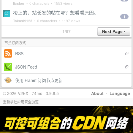
licsber
• 0 characters • 1553 views
楼上的，站长发的帖在哪？想看看原因。
1
Takashi123
• 0 characters • 1197 views
1/97
节点订阅方式
RSS
JSON Feed
使用 Planet 订阅节点更新
© 2026 V2EX · 74ms · 3.9.8.5
About
·
Language
重新掌控应用安全加速