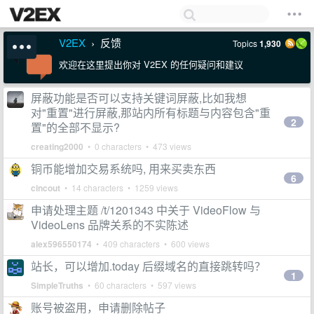
V2EX
反馈
Topics
1,930
›
欢迎在这里提出你对 V2EX 的任何疑问和建议
屏蔽功能是否可以支持关键词屏蔽,比如我想
对"重置"进行屏蔽,那站内所有标题与内容包含"重
2
置"的全部不显示?
creating2000
• 0 characters • 473 views
铜币能增加交易系统吗, 用来买卖东西
6
cincout
• 14 characters • 1259 views
申请处理主题 /t/1201343 中关于 VideoFlow 与
VideoLens 品牌关系的不实陈述
alex596550174
• 409 characters • 600 views
站长，可以增加.today 后缀域名的直接跳转吗？
1
SimpleTruths
• 60 characters • 597 views
账号被盗用，申请删除帖子