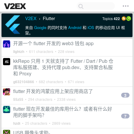
V2EX
Flutter
Topics
422
›
来自
Google
的同时支持
Android
和
iOS
的移动应用 UI 框
架。
开源一个 flutter 开发的 web3 钱包 app
lightzh
• 611 characters • 228 views
kkRepo 只用 1 天就支持了 Futter / Dart / Pub 仓
库私服搭建、支持代理 pub.dev、支持聚合私服
和 Proxy
g632104866
• 682 characters • 671 views
flutter 开发的鸿蒙应用上架应用商店了
3
55z55
• 294 characters • 2338 views
flutter 现在开发最佳的库用什么？或者有什么好
用的脚手架吗？
7
hzdt
• 25 characters • 2869 views
USB 摄像头求助。