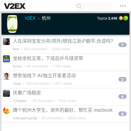
V2EX
杭州
Topics
2,448
›
人在深圳宝安沙井(郊外)想找江浙沪躺平,合适吗?
7
lom
• 454 characters • 2069 views
坐标余杭五常，下班后乒乓球求带
lynus
• 66 characters • 1760 views
想参加线下 AI/独立开发者活动
2
zitup
• 158 characters • 1857 views
庆春广场租房
6
120qwer
• 76 characters • 1816 views
蹲个杭州大学生，浙外的最好，帮忙买 macbook
8
sdasgasrgsdg
• 56 characters • 2826 views