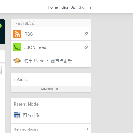
Home
Sign Up
Sign In
节点订阅方式
RSS
JSON Feed
使用 Planet 订阅节点更新
Vue.js
›
Advertisement
Parent Node
3
Related Nodes