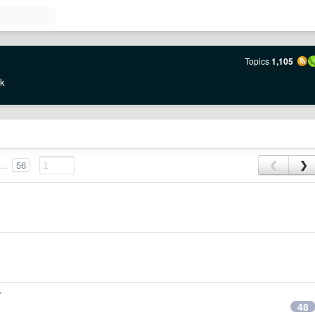
Topics
1,105
rk
...
56
❮
❯
了
48