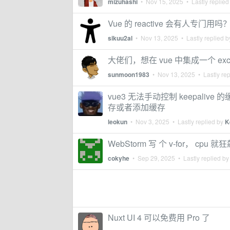
mizuhashi
•
Nov 15, 2025
• Lastly replied
Vue 的 reactive 会有人专门用吗
sikuu2al
•
Nov 13, 2025
• Lastly replied 
大佬们，想在 vue 中集成一个 ex
sunmoon1983
•
Nov 13, 2025
• Lastly re
vue3 无法手动控制 keepalive 
存或者添加缓存
leokun
•
Nov 3, 2025
• Lastly replied by
K
WebStorm 写 个 v-for， cpu 就
cokyhe
•
Sep 29, 2025
• Lastly replied b
Nuxt UI 4 可以免费用 Pro 了