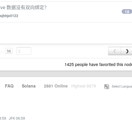
tive 数据没有双向绑定？
18
sjhhjx0122
...
56
❮
❯
1425 people have favorited this nod
·
FAQ
·
Solana
·
2881 Online
Highest 6679
·
Select Langua
3:59
·
JFK 06:59