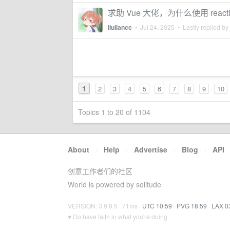
求助 Vue 大佬，为什么使用 reac
liuliancc
•
Jul 24, 2025
• Lastly replied by
1
2
3
4
5
6
7
8
9
10
Topics 1 to 20 of 1104
About
·
Help
·
Advertise
·
Blog
·
API
创意工作者们的社区
World is powered by solitude
VERSION: 3.9.8.5 · 71ms ·
UTC 10:59
·
PVG 18:59
·
LAX 0
♥ Do have faith in what you're doing.