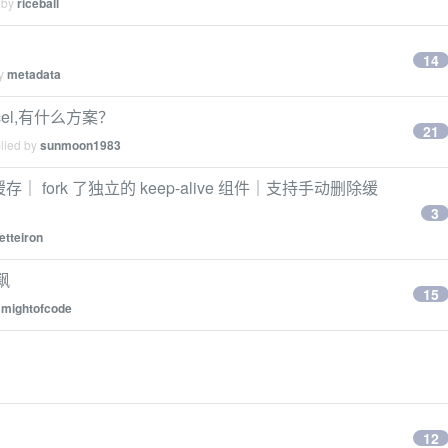
 by
riceball
？
14
by
metadata
cel,有什么方案？
21
plied by
sunmoon1983
的缓存｜ fork 了独立的 keep-alive 组件｜支持手动删除缓
3
etteiron
狂飙
15
y
mightofcode
12