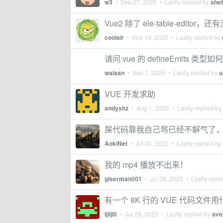
w3
•
Sep 27, 2025
• Lastly replied by
she
Vue2 除了 ele-table-editor
coolair
•
Sep 14, 2025
• Lastly replied by
请问 vue 的 defineEmits 类
waiaan
•
Sep 1, 2025
• Lastly replied by
u
VUE 开发求助
andyshz
•
Aug 1, 2025
• Lastly replied by
屎代码靠我自己骂已经不解气了
AokiNet
•
Jul 30, 2025
• Lastly replied by
我的 mp4 播放不出来！
giserman001
•
Jul 28, 2025
• Lastly repli
有一个 8K 行的 VUE 代码文件用
ljlljl0
•
Jul 28, 2025
• Lastly replied by
ave