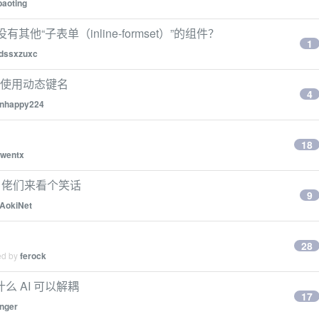
baoting
，还有没有其他“子表单（inline-formset）”的组件？
1
dssxzuxc
型如何使用动态键名
4
nhappy224
18
wentx
，佬们来看个笑话
9
AokiNet
28
ed by
ferock
什么 AI 可以解耦
17
nger