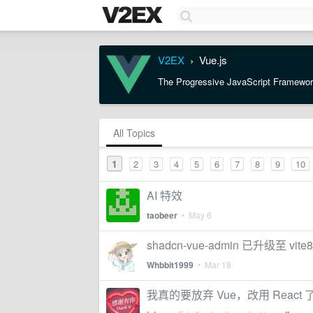
V2EX
Vue.js
›
The Progressive JavaScript Framewo
All Topics
1
2
3
4
5
6
7
8
9
10
AI 特效
taobeer
•
May 6
shadcn-vue-admin 已升级至 vite8
Whbbit1999
•
Mar 18
我真的要放弃 Vue，改用 React 