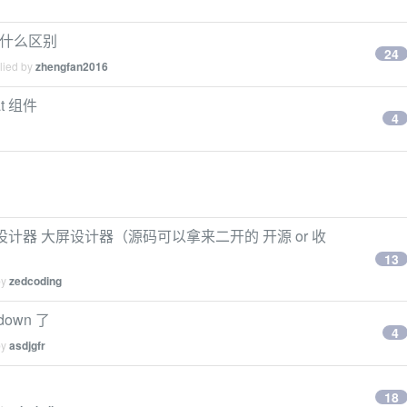
k 有什么区别
24
lied by
zhengfan2016
t 组件
4
页面设计器 大屏设计器（源码可以拿来二开的 开源 or 收
13
by
zedcoding
own 了
4
by
asdjgfr
18