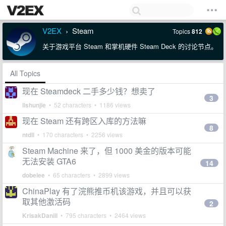
V2EX
Steam
Topics
812
›
关于游戏平台 Steam 和掌机硬件 Steam Deck 的讨论节点。
All Topics
现在 Steamdeck 二手多少钱？想卖了
3
lishunjie
• 52 characters • 1186 views
现在 Steam 还有跨区入库的方法嘛
8
ntdll
• 170 characters • 2256 views
Steam Machine 来了，但 1000 美金的版本可能
无法安装 GTA6
14
dobelee
• 65 characters • 2899 views
ChinaPlay 有了浣熊推币机该游戏，并且可以获
取其他激活码
2
KrisakDaniil
• 795 characters • 2464 views