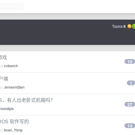
Topics
6
 游戏
10
 by
cnbatch
客户端
1
 by
JensenQian
DOS，有人出老卧式机箱吗？
27
roundgis
 DOS 软件写的
14
 by
Izual_Yang