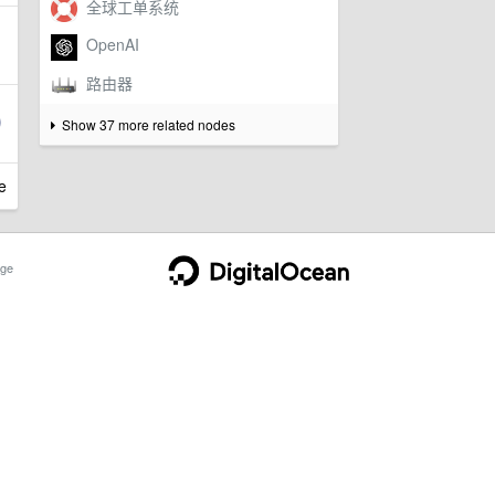
Show 37 more related nodes
e
ge