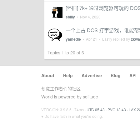
[怀旧] 7k+ 通过浏览器可玩的 DO
sbilly
•
Nov 4, 2020
一个上古 DOS 打字游戏，谁能
yamedie
•
Apr 21
• Lastly replied by
zkwa
Topics 1 to 20 of 6
About
·
Help
·
Advertise
·
Blog
·
API
创意工作者们的社区
World is powered by solitude
VERSION: 3.9.8.5 · 74ms ·
UTC 05:43
·
PVG 13:43
·
LAX 2
♥ Do have faith in what you're doing.