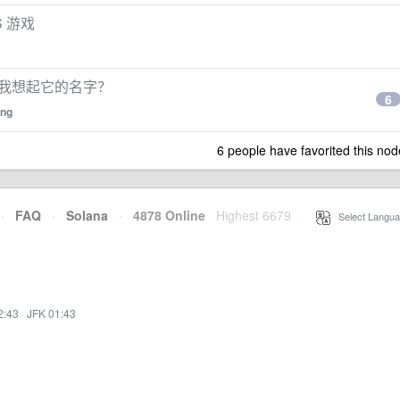
S 游戏
帮我想起它的名字？
6
ng
6 people have favorited this nod
·
FAQ
·
Solana
·
4878 Online
Highest 6679
·
Select Langua
2:43
·
JFK 01:43