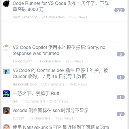
Code Runner for VS Code 发布十周年了，下载
量突破 8000 万
22
formulahendry
• 241 characters • 3388 views
VS Code Copilot 使用本地模型报错: Sorry, no
response was returned.
5
song135711
• 517 characters • 1288 views
VSCode 的 Continue.dev 插件 已停止维护，被
Cursor 收购， 7 月 15 日前导出数据
1
ResidualBlood
• 150 characters • 1645 views
一怒之下，禁掉了 Ruff
1
teli
• 112 characters • 2127 views
vscode 侧栏图标在 ssh 时部分不显示
7
a33291
• 79 characters • 1627 views
使用 Natizyskunk SFTP 最近碰到了问题 isDate