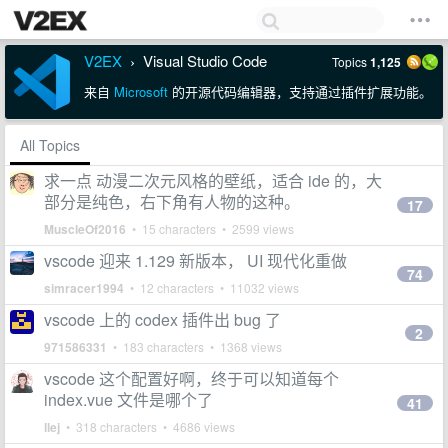
V2EX
Visual Studio Code
Topics
1,125
›
来自
Microsoft
的开源代码编辑器，支持通过插件扩展功能。
All Topics
求一点 动漫二次元风格的壁纸，适合 ide 的，大
部分是纯色，右下角有人物的这种。
17
MuscleOf2016
• 15 characters • 2599 views
vscode 迎来 1.129 新版本， UI 现代化重做
74
simracer1994
• 12 characters • 11032 views
vscode 上的 codex 插件出 bug 了
2
971586331
• 183 characters • 1368 views
vscode 这个配置好啊，终于可以知道每个
index.vue 文件是哪个了
41
llej
• 318 characters • 4686 views