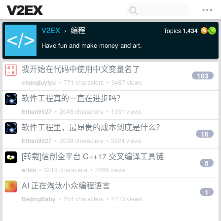
V2EX
编程
Topics
1,434
›
Have fun and make money and art.
我开始在代码中使用中文变量名了
103
chunqiuyiyu
• 771 characters • 9487 views
软件工程真的一直在进步吗？
Ethan9527
• 2048 characters • 1931 views
软件工程里，最昂贵的成本到底是什么？
16
Ethan9527
• 2039 characters • 3924 views
[转载]信创全平台 C++17 交叉编译工具链
5
erbin
• 3219 characters • 2266 views
AI 正在淘汰小众编程语言
1
BeijingBaby
• 254 characters • 2713 views