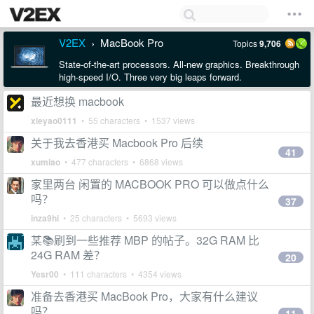
V2EX
MacBook Pro
Topics
9,706
›
State-of-the-art processors. All-new graphics. Breakthrough
high-speed I/O. Three very big leaps forward.
最近想换 macbook
xieyao0111
• 55 characters • 1537 views
关于我去香港买 Macbook Pro 后续
41
xumiao
• 477 characters • 6868 views
家里两台 闲置的 MACBOOK PRO 可以做点什么
吗？
37
inza9hi
• 25 characters • 5693 views
某📚刷到一些推荐 MBP 的帖子。32G RAM 比
24G RAM 差？
20
Yesr00
• 111 characters • 4354 views
准备去香港买 MacBook Pro，大家有什么建议
吗？
11