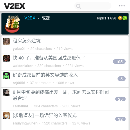
V2EX
成都
Topics
1,658
›
租房怎么避坑
yuluo01
• 29 characters • 210 views
快 40 了，准备从美国回成都退休了
105
waldenlaker
• 330 characters • 9331 views
好奇成都目前的英文导游的收入
5
rcj6056
• 37 characters • 1608 views
8 月中旬要到成都出差一周，求问怎么安排时间
最合理
25
FaustinaD
• 384 characters • 2830 views
[求助道友] 一场诡异的入宅仪式
32
shuiyingwuhen
• 1520 characters • 3276 views