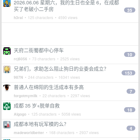
2026.06.06 星期六，我的生日也全是 6，在成都
买了老破小二手房
35
h3ral
• 125 characters • 4590 views
天府二街蜀都中心停车
10
rcj6056
• 73 characters • 2525 views
兄弟们，求助怎么阻止狗日的业委会成立？
153
987N
• 244 characters • 16341 views
普通人在绵阳的生活成本有多高
7
forgotmymilk
• 22 characters • 2297 views
成都 35 岁+脱单自救
18
AIgogo
• 125 characters • 5058 views
成都本地有玩军模的么？
4
madeworldbetter
• 168 characters • 2937 views