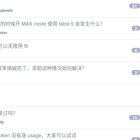
21
ulaoshi
的时候开 MAX mode 使用 fable 5 会发生什么？
2
eker
致可以无限用 f5
6
客服效率搞破防了，求助这种情况如何解决？
2
还续订吗？
15
ddy
 token 没有涨 usage，大家可以试试
6