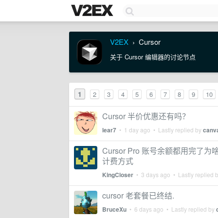
V2EX
Cursor
›
关于 Cursor 编辑器的讨论节点
1
2
3
4
5
6
7
8
9
10
Cursor 半价优惠还有吗？
lear7
•
1 day ago
• Lastly replied by
canv
Cursor Pro 账号余额都用完了
计费方式
KingCloser
•
3 days ago
• Lastly replied 
cursor 老套餐已终结.
BruceXu
•
6 days ago
• Lastly replied by