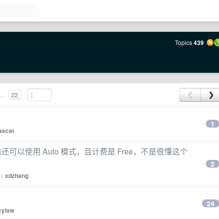
Topics
439
...
22
❮
❯
1
ascat
为啥还可以使用 Auto 模式，且计费是 Free，不是很懂这个
2
by
xdzhang
24
cylaw