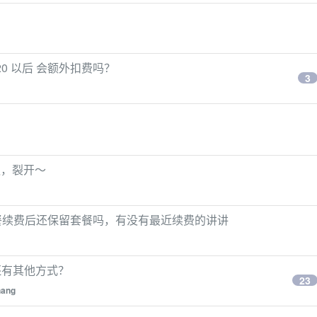
$20 以后 会额外扣费吗？
3
排队，裂开～
o 的套餐续费后还保留套餐吗，有没有最近续费的讲讲
，还有其他方式？
23
hang