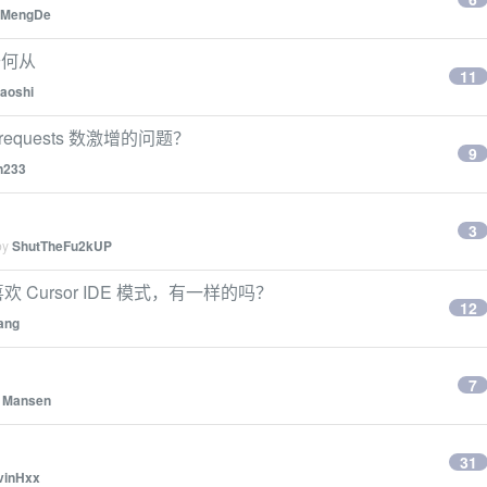
oMengDe
去何从
11
laoshi
requests 数激增的问题？
9
n233
3
by
ShutTheFu2kUP
欢 Cursor IDE 模式，有一样的吗？
12
ang
7
y
Mansen
31
vinHxx