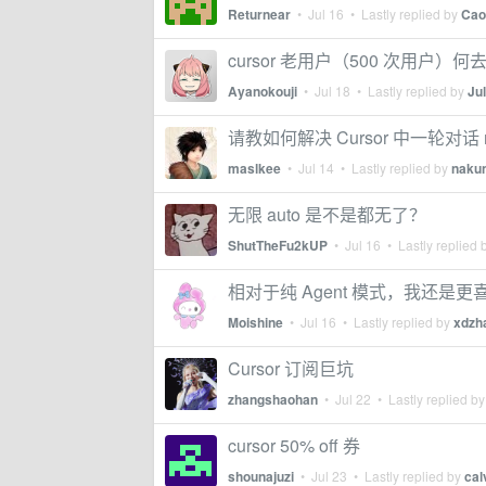
Returnear
•
Jul 16
• Lastly replied by
Ca
cursor 老用户（500 次用户）何
Ayanokouji
•
Jul 18
• Lastly replied by
Ju
请教如何解决 Cursor 中一轮对话 
maslkee
•
Jul 14
• Lastly replied by
naku
无限 auto 是不是都无了？
ShutTheFu2kUP
•
Jul 16
• Lastly replied 
相对于纯 Agent 模式，我还是更喜
Moishine
•
Jul 16
• Lastly replied by
xdzh
Cursor 订阅巨坑
zhangshaohan
•
Jul 22
• Lastly replied b
cursor 50% off 券
shounajuzi
•
Jul 23
• Lastly replied by
cal