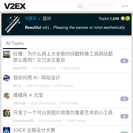
V2EX
设计
Topics
1,249
›
Beautiful
Pleasing the senses or mind aesthetically.
adj.
All Topics
吐槽：为什么网上大多数时间戳转换工具网站都
那么难用？又冗余又复杂
1
sun1993
• 425 characters • 1042 views
我如何用 AI · 网站设计
lerry
• 348 characters • 2504 views
播播鸡 ✕ 元宝
1
HRTops
• 232 characters • 2673 views
开发了一个可以将图片转换为像素艺术的小工具
2
stonelee800
• 293 characters • 2896 views
V2EX 主题设计大赛