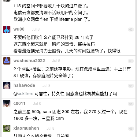
115 的空间卡都要收几十块的过户费了。
电信云盘都要清理不活跃用户的空间了。
欧洲小众网盘 filen 下架 lifetime plan 了。
wu00
Jul 8
62
不要听他们吹什么产能已经排到 28 年去了
这东西崩起来就是一瞬间的事情，摧枯拉朽
看看最近镁光海力士股价，几天的时间就腰斩了，快得很
woshishui2022
Jul 8
63
2 个网盘+硬盘；之前还存电影，现在改成网盘直连；手上只有
8T 硬盘，存家庭照片完全够了；
hahawode
Jul 8
64
@
pckillers
可靠性，持久性 固态盘也比机械盘能打了吗
c0011
Jul 8
65
之前三星 500g sata 固态 300 左右，我 270 买过一个，现在
1600 多一块，三星我 cnm
xiaomushen
Jul 8
66
韩国人会吃掉全世界，目前看