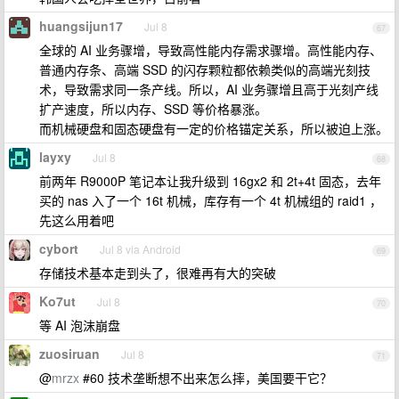
huangsijun17
Jul 8
67
全球的 AI 业务骤增，导致高性能内存需求骤增。高性能内存、
普通内存条、高端 SSD 的闪存颗粒都依赖类似的高端光刻技
术，导致需求同一条产线。所以，AI 业务骤增且高于光刻产线
扩产速度，所以内存、SSD 等价格暴涨。
而机械硬盘和固态硬盘有一定的价格锚定关系，所以被迫上涨。
layxy
Jul 8
68
前两年 R9000P 笔记本让我升级到 16gx2 和 2t+4t 固态，去年
买的 nas 入了一个 16t 机械，库存有一个 4t 机械组的 raid1 ，
先这么用着吧
cybort
Jul 8 via Android
69
存储技术基本走到头了，很难再有大的突破
Ko7ut
Jul 8
70
等 AI 泡沫崩盘
zuosiruan
Jul 8
71
@
mrzx
#60 技术垄断想不出来怎么摔，美国要干它？