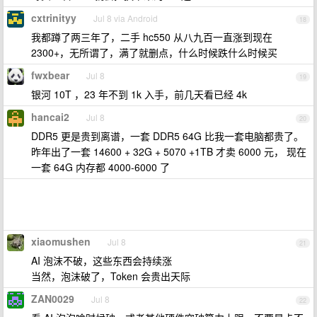
cxtrinityy
Jul 8 via Android
18
我都蹲了两三年了，二手 hc550 从八九百一直涨到现在
2300+，无所谓了，满了就删点，什么时候跌什么时候买
fwxbear
Jul 8
19
银河 10T ，23 年不到 1k 入手，前几天看已经 4k
hancai2
Jul 8
20
DDR5 更是贵到离谱，一套 DDR5 64G 比我一套电脑都贵了。
昨年出了一套 14600 + 32G + 5070 +1TB 才卖 6000 元， 现在
一套 64G 内存都 4000-6000 了
xiaomushen
Jul 8
21
AI 泡沫不破，这些东西会持续涨
当然，泡沫破了，Token 会贵出天际
ZAN0029
Jul 8
22