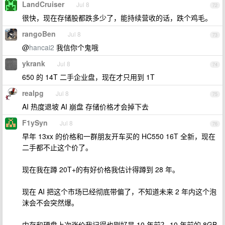
LandCruiser
Jul 8
72
很快，现在存储股都跌多少了，能持续营收的话，跌个鸡毛。
rangoBen
Jul 8
73
@
hancai2
我信你个鬼哦
ykrank
Jul 8
74
650 的 14T 二手企业盘，现在才只用到 1T
realpg
Jul 8
75
AI 热度退坡 AI 崩盘 存储价格才会掉下去
F1ySyn
Jul 8
76
早年 13xx 的价格和一群朋友开车买的 HC550 16T 全新，现在
二手都不止这个价了。
现在我在蹲 20T+的有好价格我估计得蹲到 28 年。
现在 AI 把这个市场已经彻底带偏了，不知道未来 2 年内这个泡
沫会不会突然爆。
内存和硬盘上次涨价我记得也刚好是 10 年前？ 10 年前的 8GB