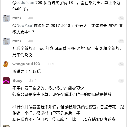
@
coderluan
700 多当时买了俩 16T ，塞在华为里，算上华为
2400 了。
mrzx
Jul 9
86
@
NewYear
你说的是 2017-2018 海外云大厂集体毁长协的行业
级历史事件？
mrzx
Jul 9
87
那我全新的 8T wd 红盘 plus 能卖多少钱？家里有 2 块全新的，
兄弟们说说
wanguorui123
Jul 9
88
听说要 3 年以后
Busy
Jul 9
89
不用在意厂商说的，多少多少产能被预定
很多公司是多头下单，现在存储涨价唯一的原因就是情绪
ai 什么时候暴雷我不知道，但是我知道必然暴雷，击鼓传花，跟
传销一个样，都觉得自己不是最后一棒
现在我直接打包加密上传云端了，比自己买存储要便宜的多