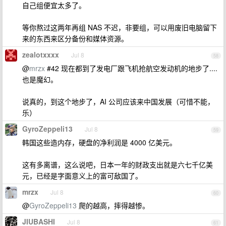
自己组便宜太多了。
等你熬过这两年再组 NAS 不迟，非要组，可以用废旧电脑留下
来的东西来区分备份和媒体资源。
zealotxxxx
Jul 8
58
@
mrzx
#42 现在都到了发电厂跟飞机抢航空发动机的地步了....
也是魔幻。
说真的，到这个地步了，AI 公司应该来中国发展（可惜不能，
乐）
GyroZeppeli13
Jul 8
59
韩国这些造内存，硬盘的净利润是 4000 亿美元。
这有多离谱，这么说吧，日本一年的财政支出就是六七千亿美
元，已经是字面意义上的富可敌国了。
mrzx
Jul 8
60
@
GyroZeppeli13
爬的越高，摔得越惨。
JIUBASHI
Jul 8
61