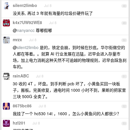
silent2limbo
Jul 8
48
没关系, 再过 3 年就有海量的垃圾价硬件玩了
k4x7UW92WE8
Jul 8
49
@
nanyancc
尊嘟假嘟
mrzx
Jul 8
50
@
silent2limbo
是的，铁定会崩，到时候在抄底。华尔街做空的
人都在等着。。就算 AI 行业发展在迅猛，迟早会进入存量市
场，加上电力消耗这种天然不可逾越的物理规则，迟早会踩急刹
车的。
rainABC
Jul 8
51
30 收的 4T ，坏盘。到手判断 pcb 坏了，小黄鱼买回一块板
子，搬板。完美修复，通电时间 1000 小时不到，果断的把家里
三块 500G 全卖了。
8675bc86
Jul 8
52
我挂了一个 hc530 14t ，1600 ，怎么小黄鱼问的人都很少？
hzl201
Jul 8
53