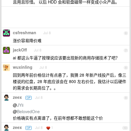
且用且珍惜。 以后 HDD 会和软盘磁带一样变成小众产品。
csfreshman
Jul 8
6
涨价容易降价难
jackOff
Jul 8
7
ai 都这么牛逼了按理说应该要出现新的商用存储技术了吧？
wuxinling
Jul 8
8
回到两年前价格估计有点悬了，我猜 28 年新产线投产后，像三
楼说的红盘，28 年底应该会在 800 左右价位，我估计以后硬件
的需求会长期高位了。。
zeex
Jul 8
OP
9
@
JYii
@
BelovedOne
价格确实有点离谱了，在前年想都不敢想能这个价
zeex
Jul 8
1
OP
10