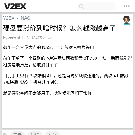
V2EX
NAS
›
硬盘要涨价到啥时候？怎么越涨越高了
By
zeex
at Jul 8 · 13475 views
想组一台容量大点的 NAS ，主要放家人照片等用
前年下单了一个绿联的 NAS+两块西数紫盘 8T,750 一块。后面我觉得
租房没地方放，给取消订单了
目前手上只有 2 块酷狼 4T ，还是当时买威联通送的，两块 4T 酷狼
+威联通 NAS 主机总共 1.9K 。
就是感觉空间不太够用了，啥时候能回归正常价