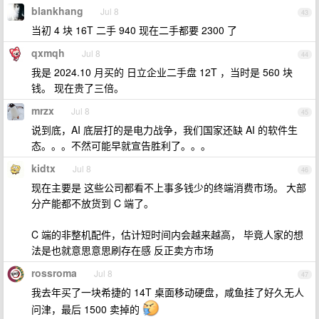
blankhang
Jul 8
43
当初 4 块 16T 二手 940 现在二手都要 2300 了
qxmqh
Jul 8
44
我是 2024.10 月买的 日立企业二手盘 12T ，当时是 560 块
钱。 现在贵了三倍。
mrzx
Jul 8
45
说到底，AI 底层打的是电力战争，我们国家还缺 AI 的软件生
态。。。不然可能早就宣告胜利了。。。
kidtx
Jul 8
46
现在主要是 这些公司都看不上事多钱少的终端消费市场。 大部
分产能都不放货到 C 端了。
C 端的非整机配件，估计短时间内会越来越高， 毕竟人家的想
法是也就意思意思刷存在感 反正卖方市场
rossroma
Jul 8
47
我去年买了一块希捷的 14T 桌面移动硬盘，咸鱼挂了好久无人
问津，最后 1500 卖掉的