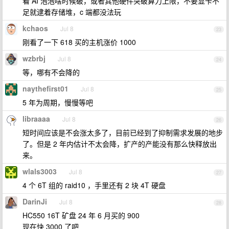
看 AI 泡泡啥时候破，或者其他硬件突破算力上限，不要显卡不
足就逮着存储堆，c 端都没法玩
kchaos
Jul 8
23
刚看了一下 618 买的主机涨价 1000
wzbrbj
Jul 8
24
等，哪有不会降的
naythefirst01
Jul 8
25
5 年为周期，慢慢等吧
libraaaa
Jul 8
26
短时间应该是不会涨太多了，目前已经到了抑制需求发展的地步
了。但是 2 年内估计不太会降，扩产的产能没有那么快释放出
来。
wlals3003
Jul 8
27
4 个 6T 组的 raid10 ，手里还有 2 块 4T 硬盘
DarinJi
Jul 8
28
HC550 16T 矿盘 24 年 6 月买的 900
现在快 3000 了吧