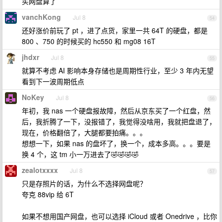
买网盘算了
vanchKong
Jul 8
54
还好涨价前玩了 pt ，进了点货，家里一共 64T 的硬盘，都是
800 、750 的时候买的 hc550 和 mg08 16T
jhdxr
Jul 8
55
就算不考虑 AI 影响本身存储也是周期性行业，至少 3 年内无望
看到下一波周期低点
NoKey
Jul 8
56
年初，我 nas 一个硬盘报故障，然后从京东买了一个红盘，然
后，我折腾了一下，没报错了，我觉得没啥用，我就把盘退了，
现在，价格翻倍了，大腿都要拍痛。。。
想想一下，如果 nas 的盘坏了，换一个，成本多高。。。要是
换 4 个，这 tm 小一万进去了🤣🤣🤣🤣
zealotxxxx
Jul 8
57
只是存照片的话，为什么不选择网盘呢？
夸克 88vip 给 6T
如果不想用国产网盘，也可以选择 iCloud 或者 Onedrive ，比你