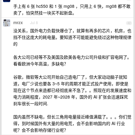
手上有 6 张 hc550 和 1 张 mg08 ，只用上 6 快，mg08 都不敢
卖了，怕突然挂一块买不起新盘。
mrzx
Jul 8
42
没关系，国外电力负载快爆仓了，就算有再多的芯片，机房，也
挡不住这庞大的耗电量。要知道不可能能避免绕过这种物理规律
的
各大公司已经等不及美国及欧美各电力公司升级和扩容电网了。
看看欧洲今年高温，多缺电？
谷歌，微软等大公司开始自己造电厂了，但大家动动脑子就知
道，电厂少说也要各 3~5 年的周期才能正式投产使用，即使是
现在这个节点来造都已经彻底来不急了。。照现在的发展速度和
电力消耗程度，2027 年~2028 年，国外的 AI 扩张会迅速踩死
刹车很长一段时间.
国内虽然不缺电，但长三角用电量接近峰值满载了。。。你们觉
得，到时候国外有大量的用电荒，会不会影响国内的 AI 行业
呢？会不会影响存储行业呢？