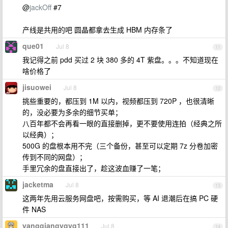
@
jackOff
#7
产线是共用的吧 圆晶都拿去生成 HBM 内存条了
que01
Jul 8
11
我记得之前 pdd 买过 2 块 380 多的 4T 紫盘。。。不知道现在
啥价格了
jisuowei
Jul 8
12
挑些重要的，都压到 1M 以内，视频都压到 720P ，也很清晰
的，没必要为多余的细节买单；
八百年都不会再看一眼的直接删掉，更不要使用连拍（经典之所
以经典）；
500G 的盘根本用不完（三个备份，甚至可以定期 7z 分卷加密
传到不同的网盘）；
手里冗余的盘直接出了，趁这波血赚了一笔；
jacketma
Jul 8
13
这两年先用云服务网盘吧，按需购买，等 AI 退潮后在搞 PC 硬
件 NAS
yangqiangyqyq111
Jul 8
14