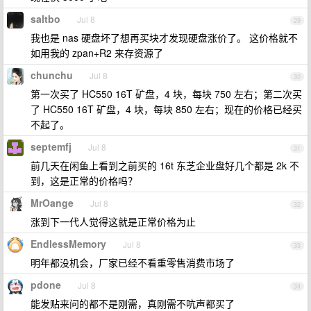
saltbo
Jul 8
29
我也是 nas 硬盘坏了想再买块才发现硬盘涨价了。 这价格就不
如用我的 zpan+R2 来存资源了
chunchu
Jul 8
30
第一次买了 HC550 16T 矿盘，4 块，每块 750 左右；第二次买
了 HC550 16T 矿盘，4 块，每块 850 左右；现在的价格已经买
不起了。
septemfj
Jul 8
31
前几天在闲鱼上看到之前买的 16t 东芝企业盘好几个都是 2k 不
到，这是正常的价格吗？
MrOange
Jul 8
32
涨到下一代人觉得这就是正常价格为止
EndlessMemory
Jul 8
33
明年都没机会，厂家已经不看重零售消费市场了
pdone
Jul 8
34
能发贴来问的都不是刚需，真刚需不吭声都买了