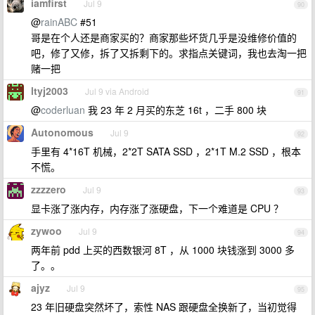
iamfirst
Jul 9
90
@
rainABC
#51
哥是在个人还是商家买的？商家那些坏货几乎是没维修价值的
吧，修了又修，拆了又拆剩下的。求指点关键词，我也去淘一把
赌一把
ltyj2003
Jul 9 via Android
91
@
coderluan
我 23 年 2 月买的东芝 16t ，二手 800 块
Autonomous
Jul 9
92
手里有 4*16T 机械，2*2T SATA SSD ，2*1T M.2 SSD ，根本
不慌。
zzzzero
Jul 9
93
显卡涨了涨内存，内存涨了涨硬盘，下一个难道是 CPU ？
zywoo
Jul 9
94
两年前 pdd 上买的西数银河 8T ，从 1000 块钱涨到 3000 多
了。。
ajyz
Jul 9
95
23 年旧硬盘突然坏了，索性 NAS 跟硬盘全换新了，当初觉得