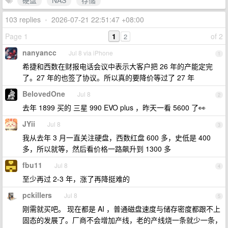
硬盘
NAS
存储
103 replies
•
2026-07-21 22:51:47 +08:00
Page 1
1
of 2
2
nanyancc
Jul 8 via iPhone
1
希捷和西数在财报电话会议中表示大客户把 26 年的产能定完
了。27 年的也签了协议。所以真的要降价等过了 27 年
BelovedOne
Jul 8
2
去年 1899 买的 三星 990 EVO plus ，昨天一看 5600 了👀
JYii
Jul 8
3
我从去年 3 月一直关注硬盘，西数红盘 600 多，史低是 400
多，所以就等，然后看价格一路飙升到 1300 多
fbu11
Jul 8
4
至少再过 2-3 年，涨了再降挺难的
pckillers
Jul 8
5
刚需就买吧。 现在都是 AI ，普通磁盘速度与储存密度都跟不上
固态的发展了。厂商不会增加产线，老的产线烧一条就少一条，