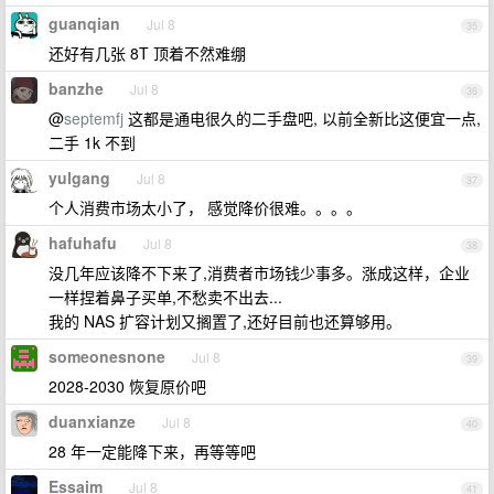
guanqian
Jul 8
35
还好有几张 8T 顶着不然难绷
banzhe
Jul 8
36
@
septemfj
这都是通电很久的二手盘吧, 以前全新比这便宜一点,
二手 1k 不到
yulgang
Jul 8
37
个人消费市场太小了， 感觉降价很难。。。。
hafuhafu
Jul 8
38
没几年应该降不下来了,消费者市场钱少事多。涨成这样，企业
一样捏着鼻子买单,不愁卖不出去...
我的 NAS 扩容计划又搁置了,还好目前也还算够用。
someonesnone
Jul 8
39
2028-2030 恢复原价吧
duanxianze
Jul 8
40
28 年一定能降下来，再等等吧
Essaim
Jul 8
41