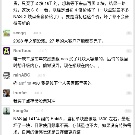
贵，只买了 2 块 16T 的，想着等下来点再买 2 块，结果一路
涨，这次 618 一看，以经是当初 4 倍价格了（一块盘就差不多
NAS+2 块盘全套价格了）。要是当初也这个价，坏了都不会舍
得买新的
scegg
Jul 9
96
2028 年之前没戏。27 年的大客户产能都签完了。
NexTooo
Jul 9
97
唯一庆幸是前年突然想组 nas 买了几块大容量的，后悔的是当
时想升级内存，偷懒没弄，现在瓶颈在内存。。
rainABC
Jul 9
98
@
iamfirst
#90 我是线下个人买家那里买的。
irunfat
Jul 9
99
我买了点存储股票对冲
kang0x
Jul 9
100
NAS 里 14T*4 组的 Raid5 ，当初单块应该是 1300 左右，最近
坏了一块，日常使用频率不高、存储量也不大。如果没有特殊需
求，自用的话感觉还是云存储更靠谱