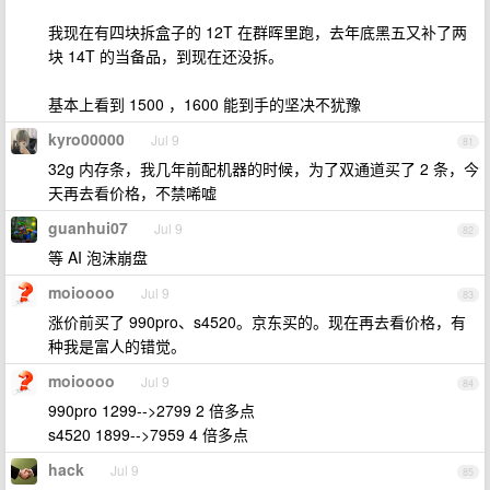
我现在有四块拆盒子的 12T 在群晖里跑，去年底黑五又补了两
块 14T 的当备品，到现在还没拆。
基本上看到 1500 ，1600 能到手的坚决不犹豫
kyro00000
Jul 9
81
32g 内存条，我几年前配机器的时候，为了双通道买了 2 条，今
天再去看价格，不禁唏嘘
guanhui07
Jul 9
82
等 AI 泡沫崩盘
moioooo
Jul 9
83
涨价前买了 990pro、s4520。京东买的。现在再去看价格，有
种我是富人的错觉。
moioooo
Jul 9
84
990pro 1299-->2799 2 倍多点
s4520 1899-->7959 4 倍多点
hack
Jul 9
85