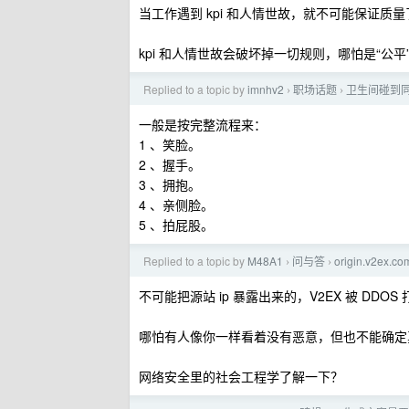
当工作遇到 kpi 和人情世故，就不可能保证质量
kpi 和人情世故会破坏掉一切规则，哪怕是“公
Replied to a topic by
imnhv2
职场话题
卫生间碰到
›
›
一般是按完整流程来：
1 、笑脸。
2 、握手。
3 、拥抱。
4 、亲侧脸。
5 、拍屁股。
Replied to a topic by
M48A1
问与答
origin.v2e
›
›
不可能把源站 ip 暴露出来的，V2EX 被 DDOS
哪怕有人像你一样看着没有恶意，但也不能确定
网络安全里的社会工程学了解一下？