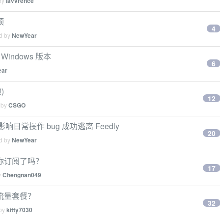
 by
lavvrence
顶
4
ed by
NewYear
indows 版本
6
ear
)
12
 by
CSGO
响日常操作 bug 成功逃离 Feedly
20
ed by
NewYear
你订阅了吗？
17
y
Chengnan049
流量套餐？
32
 by
kitty7030