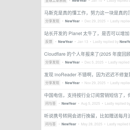
全球工单系统
•
NewYear
•
Jan 10
• Lastly replied
马斯克是真的懂工作，努力这一块是真的
分享发现
•
NewYear
•
Dec 29, 2025
• Lastly repli
站长开发的 Planet 太牛了，是否可以增加 W
反馈
•
NewYear
•
Jan 13
• Lastly replied by
NewY
Cloudflare 的个人年报来了(2025 年度回顾
分享发现
•
NewYear
•
Dec 5, 2025
• Lastly replied
发现 inoReader 不错啊，因为迟迟不修复影
分享发现
•
NewYear
•
Nov 29, 2025
• Lastly repli
中国电信，支持按行业订阅营销短信了，
问与答
•
NewYear
•
Aug 5, 2025
• Lastly replied b
听说携号转网会进行挽留，比如赠送每月
问与答
•
NewYear
•
May 28, 2025
• Lastly replied