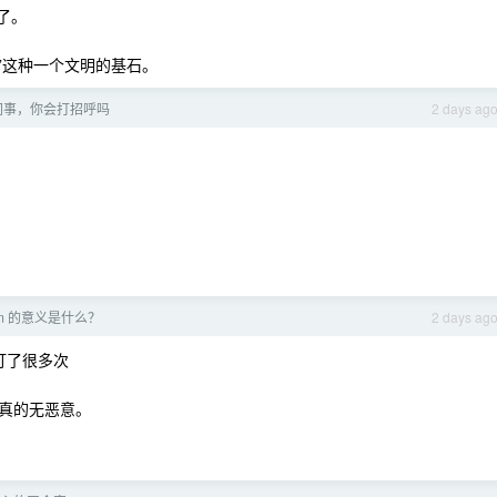
了。
平”这种一个文明的基石。
同事，你会打招呼吗
2 days ag
x.com 的意义是什么？
2 days ag
 打了很多次
真的无恶意。