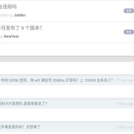
会违规吗
17
eplied by
Jabiler
个月发布了 9 个版本？
11
 by
NewYear
一年的 500M 宽带，用 wifi 满信号 25Mb/s 正常吗？上 1000M 会多多少？
17h 9m ag
和卡片就想吐,是我审美变了?
2 days ag
这件事是真的吗？太惊悚了
2 days ag