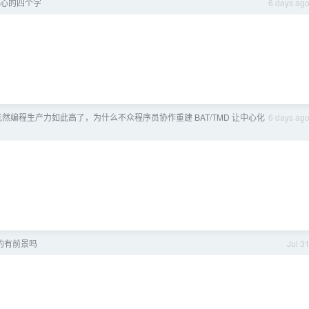
恶心的四个字
6 days ag
 既然编程生产力如此高了，为什么不众程序员协作重建 BAT/TMD 让中心化
6 days ag
的有前景吗
Jul 3