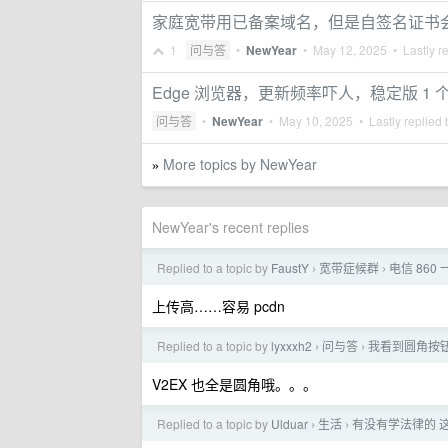
家庭宽带用已备案域名，但是自签名证书
1
问与答
•
NewYear
•
May 12, 2025
• Lastly r
Edge 浏览器，更新频率吓人，稳定版 1 
问与答
•
NewYear
•
May 10, 2025
• Lastly replied
More topics by NewYear
»
NewYear's recent replies
Replied to a topic by
FaustY
宽带症候群
电信 860 
›
›
上传高……容易 pcdn
Replied to a topic by
lyxxxh2
问与答
我看到圆角按钮
›
›
V2EX 也全是圆角哦。。。
Replied to a topic by
Ulduar
生活
有没有学法律的 
›
›