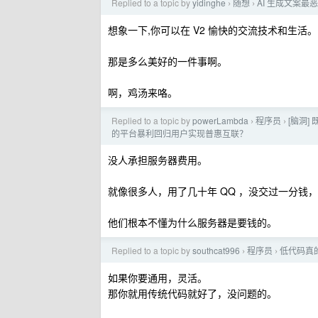
Replied to a topic by
yidinghe
随想
AI 生成文案最
›
›
想象一下,你可以在 V2 愉快的交流技术和生活。
那是多么美好的一件事啊。
啊，鸡汤来咯。
Replied to a topic by
powerLambda
程序员
[脑洞]
›
›
的平台暴利回归用户实现普惠互联？
没人承担服务器费用。
就像很多人，用了几十年 QQ ，没交过一分钱，
他们根本不懂为什么服务器是要钱的。
Replied to a topic by
southcat996
程序员
低代码真
›
›
如果你要通用，灵活。
那你就用传统代码就好了，没问题的。