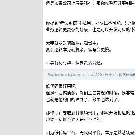
但是如果公司上层要强推，那你就整理好要封装成
你提到“考试系统”不适用，那明显不可能，只可
业务逻辑更复杂的场景，也是可以开发对应的“控
无非就是封装越深，越省事。
复杂逻辑本身就复杂，编写会更慢。
凡事有利有弊，但要灵活变通。
Replied to a topic by
southcat996
程序员
低代码真
›
›
低代码很好用啊。
但是你要搞清楚，你们主管实现的时候，是非常
也就是他的目的达到了，效果也达到了。
那你现在要放到其他场景用，那就开发相应的“控
想要一招鲜吃遍天是行不通的。
因为低代码平台、无代码平台，本身是熟悉场景