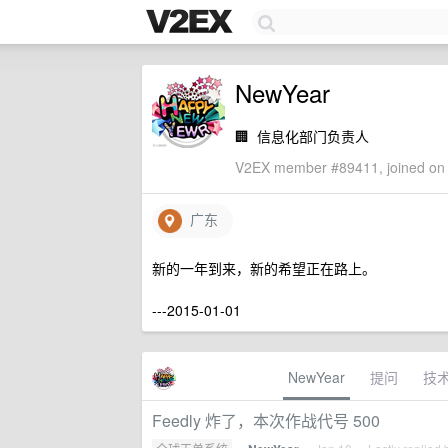
NewYear
🏢
信息化部门负责人
V2EX member #89411, joined on 
广东
新的一年到来，新的希望正在路上。
---2015-01-01
NewYear
提问
技
Feedly 炸了，本次作战代号 500