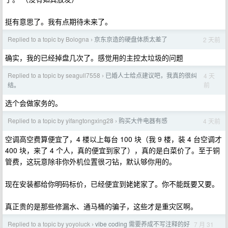
挺有意思了。我有点期待未来了。
Replied to a topic by Bologna
京东京造的硬盘体质太差了
2 天前
›
确实，我的已经掉盘几次了。感觉用的主控太垃圾的问题
Replied to a topic by seagull7558
已婚人士给点建议吧，我真的很纠
4 天
›
前
结。
选个会做家务的。
Replied to a topic by yifangtongxing28
购买大件电器有感
4 天前
›
空调高空费算便宜了，4 楼以上每台 100 块（我 9 楼，装 4 台空调才
400 块，来了 4 个人，真的便宜到家了），真的是白菜价了。至于铜
管费，这玩意除非你外机位置很刁钻，默认够你用的。
现在安装都给你明码标价，已经便宜到姥姥家了。你不能既要又要。
真正贵的是那些修漏水、通马桶的骗子，这些才是重灾区啊。
Replied to a topic by yoyoluck
vibe coding 需要养成不写注释的好
7 月 31
›