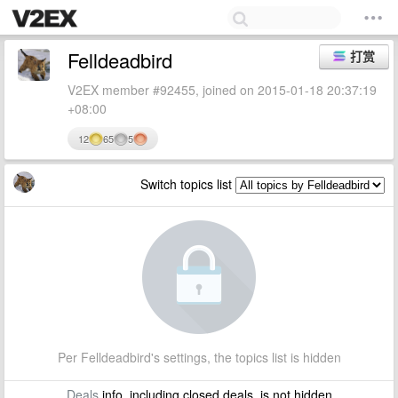
Felldeadbird
打赏
V2EX member #92455, joined on 2015-01-18 20:37:19
+08:00
12
65
5
Switch topics list
Per Felldeadbird's settings, the topics list is hidden
Deals
info, including closed deals, is not hidden