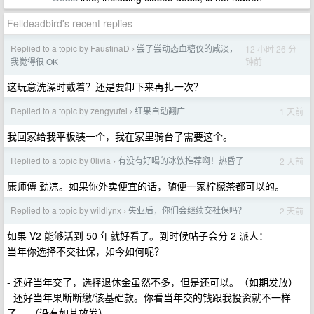
Felldeadbird's recent replies
Replied to a topic by FaustinaD
尝了尝动态血糖仪的咸淡，
12 小时 26 分
›
钟前
我觉得很 OK
这玩意洗澡时戴着？还是要卸下来再扎一次？
Replied to a topic by zengyufei
红果自动翻广
1 天前
›
我回家给我平板装一个，我在家里骑台子需要这个。
Replied to a topic by 0livia
有没有好喝的冰饮推荐啊！热昏了
2 天前
›
康师傅 劲凉。如果你外卖便宜的话，随便一家柠檬茶都可以的。
Replied to a topic by wildlynx
失业后，你们会继续交社保吗？
2 天前
›
如果 V2 能够活到 50 年就好看了。到时候帖子会分 2 派人：
当年你选择不交社保，如今如何呢？
- 还好当年交了，选择退休金虽然不多，但是还可以。（如期发放）
- 还好当年果断断缴/该基础款。你看当年交的钱跟我投资就不一样
了。 （没有如其放发）