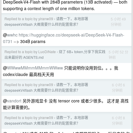
DeepSeek-V4-Flash with 284B parameters (13B activated) — both
supporting a context length of one million tokens.
Replied to a topic by yiranw09
请教一下，本地部署
5 小时 49
›
分钟前
deepseekV4flash 大概需要什么样的配置需求？
@
wwhc
https://huggingface.co/deepseek-ai/DeepSeek-V4-Flash-
0731
--> 304B params
Replied to a topic by LuoDiNate
烧了 6B+ token,分享下我实践
5 小时 52 分
›
钟前
出来最好的 AGENTS.md
@
WWwwMMmmMMmmWWww
只能说明你没用到位。。。我
codex/claude 最高档天天用
Replied to a topic by yiranw09
请教一下，本地部署
6 小时 6
›
分钟前
deepseekV4flash 大概需要什么样的配置需求？
@
vandort
另外游戏显卡 没有 tensor core 或者少很多。 这才是 高性
能计算需要的。
Replied to a topic by yiranw09
请教一下，本地部署
6 小时 8
›
分钟前
deepseekV4flash 大概需要什么样的配置需求？