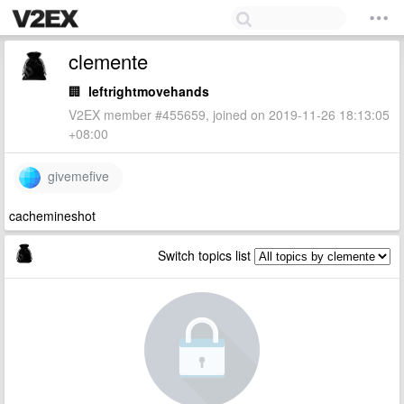
clemente
🏢
leftrightmovehands
V2EX member #455659, joined on 2019-11-26 18:13:05
+08:00
givemefive
cachemineshot
Switch topics list