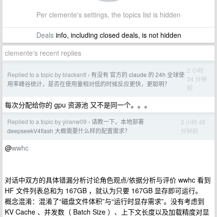
Per clemente's settings, the topics list is hidden
Deals
info, including closed deals, is not hidden
clemente's recent replies
2 小时
Replied to a topic by blackantt
有没有 官方的 claude 的 24h 全球使
›
34 分钟
用率峰谷统计，是否在使用量相对低的时候反应更快，更聪明？
前
每次分配给你的 gpu 资源池 又不是同一个。。。
Replied to a topic by yiranw09
请教一下，本地部署
3 小时 48
›
分钟前
deepseekV4flash 大概需要什么样的配置需求？
@
wwhc
对话中双方的具体错漏分析讨论角色观点/依据分析与评价 wwhc 看到
HF 文件列表总和为 167GB ，就认为只要 167GB 显存即可运行。
概念混淆：混淆了“磁盘文件体积”与“运行时显存需求”。没有考虑到
KV Cache 、并发数（ Batch Size ）、上下文长度以及加载精度对显