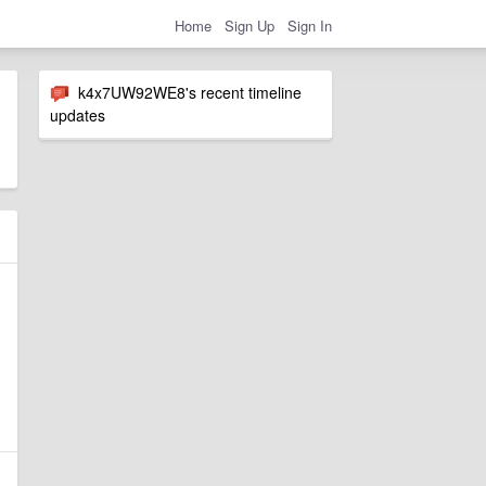
Home
Sign Up
Sign In
k4x7UW92WE8's recent timeline
updates