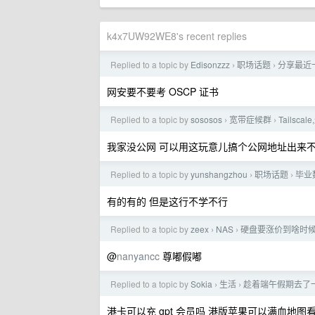
k4x7UW92WE8's recent replies
Replied to a topic by
Edisonzzz
职场话题
分享最近
›
›
网安要不要考 OSCP 证书
Replied to a topic by
sososos
宽带症候群
Tails
›
›
我家没公网 可以用这玩意儿搞个公网地址出来
Replied to a topic by
yunshangzhou
职场话题
毕业
›
›
有的有的 但是这行不学不行
Replied to a topic by
zeex
NAS
硬盘要涨价到啥时
›
›
@
nanyancc
尊嘟假嘟
Replied to a topic by
Sokia
生活
趁着端午假期去了一
›
›
港卡可以充 gpt 会员吗 港版苹果可以满血地图看