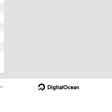
0
8
8
ge