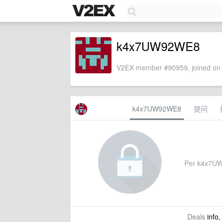
k4x7UW92WE8
V2EX member #90959, joined on 
k4x7UW92WE8
提问
Per k4x7UW9
Deals
info,