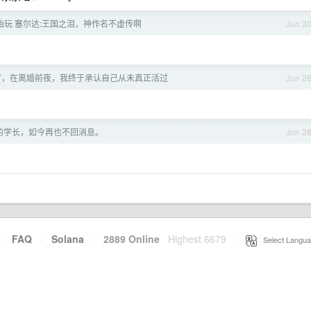
开始玩 塞尔达:王国之泪，神作名不虚传啊
Jun 3
 岁，在离婚前夜，我终于承认自己从未真正活过
Jun 2
的学长，如今再也不回消息。
Jun 2
·
FAQ
·
Solana
·
2889 Online
Highest 6679
·
Select Langua