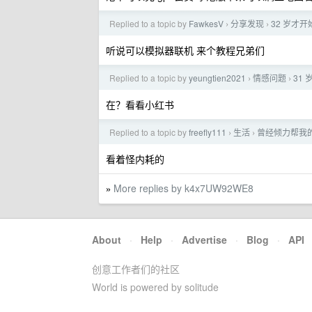
Replied to a topic by
FawkesV
分享发现
32 岁才
›
›
听说可以模拟器联机 来个教程兄弟们
Replied to a topic by
yeungtien2021
情感问题
31
›
›
在？看看小红书
Replied to a topic by
freefly111
生活
曾经倾力帮我
›
›
看着怪内耗的
More replies by k4x7UW92WE8
»
About
·
Help
·
Advertise
·
Blog
·
API
创意工作者们的社区
World is powered by solitude