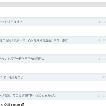
一次面试 五面被拒
Jul 3
cale,这个组网工具真不错，而且是端到端直连；推荐，推荐
Jul 2
不
数年，有和我一样学不下去的同行么
Jul 2
候？怎么越涨越高了
Jul 
趟香港，简单说说银行开户体验 & 旅游体验
Jun 3
东京塔➕esim 吗