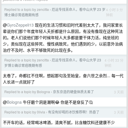
Replied to a topic by zencitta
厄运专找苦命人，看中山大学 23 岁
4 小时 3 分
›
钟前
博士确诊胃癌晚期有感
@
GyroZeppeli13
现在的生活习惯和旧时代差别太大了，我问家里长
辈说你们那个年度年轻人夭折都是什么原因，有没有像现在这种死法
的。老人们说他们那个时候年轻人大多都是要干体力活，纯坐班的
少，类似现在这些猝死、慢性病致死，他们遇到的少，以前意外治病
治疗不及时、水平不够致死的比现在多。
Replied to a topic by zencitta
厄运专找苦命人，看中山大学 23
4 小时 33 分
›
钟前
岁博士确诊胃癌晚期有感
太卷了，命都扛不住啊，想起那句及至始皇，奋六世之余烈... 每一代
人长进一点就好了
Replied to a topic by Bologna
京东京造的硬盘体质太差了
3 天前
›
@
Bologna
牛仔磨个洞是潮啊😂 你是不是穿反了🤔
Replied to a topic by 0livia
有没有好喝的冰饮推荐啊！热昏了
3 天前
›
不开车的话，经常喝冰啤酒，清爽不腻，比含糖饮料还健康不少