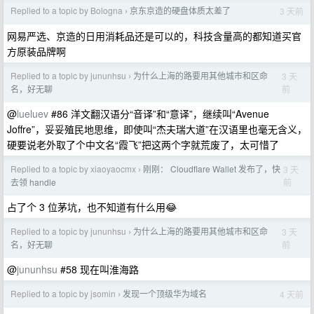
Replied to a topic by Bologna
京东京造的硬盘体质太差了
3 天前
›
网易严选、京造的日用消耗品还是可以的，科技含量高的都知道买官
方原装品牌啊
Replied to a topic by jununhsu
为什么上海的路要用其他城市和区命
3 天
›
前
名，好无聊
@
lueluev
#86 洋文翻汉语分“音译”和“意译”，继续叫“Avenue
Joffre”，妥妥殖民地思维，即使叫“杰夫瑞大道”在汉语里也毫无含义，
硬要说老外取了个中文名“霞飞”把这两个字就荒废了，太可惜了
Replied to a topic by xiaoyaocmx
刚刚： Cloudflare Wallet 发布了，快
3 天
›
前
去领 handle
占了个 3 位茅坑，也不知道有什么用😂
Replied to a topic by jununhsu
为什么上海的路要用其他城市和区命
3 天
›
前
名，好无聊
@
jununhsu
#58 现在叫淮海路
Replied to a topic by jsomin
发现一个顶级华为域名
4 天前
›