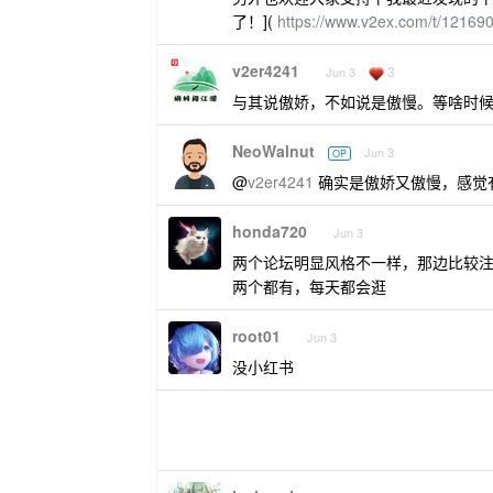
了！](
https://www.v2ex.com/t/12169
v2er4241
3
Jun 3
与其说傲娇，不如说是傲慢。等啥时
NeoWalnut
Jun 3
OP
@
v2er4241
确实是傲娇又傲慢，感觉
honda720
Jun 3
两个论坛明显风格不一样，那边比较
两个都有，每天都会逛
root01
Jun 3
没小红书