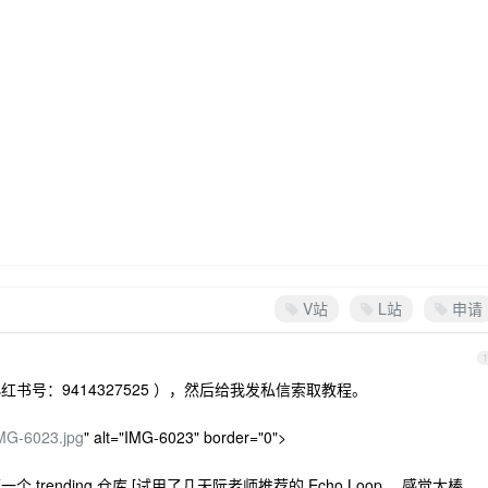
V站
L站
申请
1
书号：9414327525 ），然后给我发私信索取教程。
。
IMG-6023.jpg
" alt="IMG-6023" border="0">
rending 仓库 [试用了几天阮老师推荐的 Echo Loop ，感觉太棒