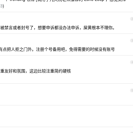
03
)
2
候被禁言或者封号了，想要申诉都没办法申诉，屎黄根本不理你。
3
有点把人拒之门外。注册个号备用吧，免得需要的时候没有账号
4
注重友好和氛围，这边比较注重简约硬核
5