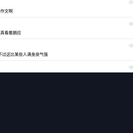
11
小作文啊
12
候真看着膈应
13
不过这比某些人满身戾气强
14