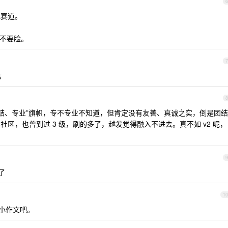
6
龟赛道。
更不要脸。
7
信
8
结、专业”旗帜，专不专业不知道，但肯定没有友善、真诚之实，倒是团结
区，也曾到过 3 级，刷的多了，越发觉得融入不进去。真不如 v2 呢，
9
了
10
写小作文吧。