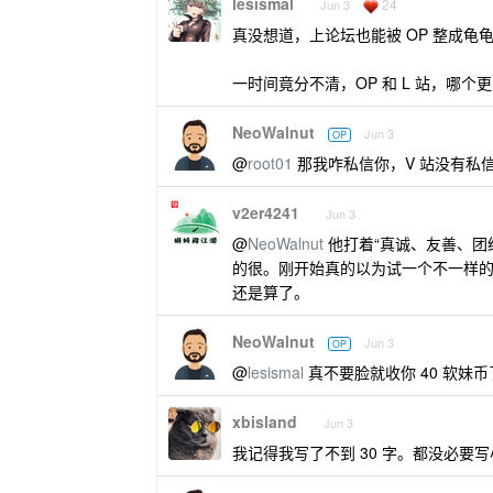
lesismal
24
Jun 3
真没想道，上论坛也能被 OP 整成龟
一时间竟分不清，OP 和 L 站，哪个
NeoWalnut
Jun 3
OP
@
root01
那我咋私信你，V 站没有私
v2er4241
Jun 3
@
NeoWalnut
他打着“真诚、友善、团
的很。刚开始真的以为试一个不一样的社
还是算了。
NeoWalnut
Jun 3
OP
@
lesismal
真不要脸就收你 40 软妹币
xbisland
Jun 3
我记得我写了不到 30 字。都没必要