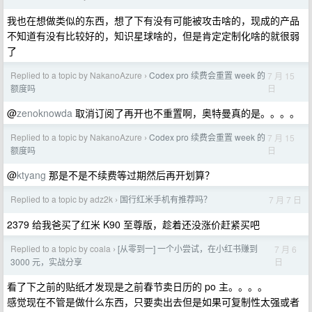
我也在想做类似的东西，想了下有没有可能被攻击啥的，现成的产品
不知道有没有比较好的，知识星球啥的，但是肯定定制化啥的就很弱
了
Replied to a topic by NakanoAzure
Codex pro 续费会重置 week 的
7 月 15
›
日
额度吗
@
zenoknowda
取消订阅了再开也不重置啊，奥特曼真的是。。。。
Replied to a topic by NakanoAzure
Codex pro 续费会重置 week 的
7 月 15
›
日
额度吗
@
ktyang
那是不是不续费等过期然后再开划算？
Replied to a topic by adz2k
国行红米手机有推荐吗？
7 月 7 日
›
2379 给我爸买了红米 K90 至尊版，趁着还没涨价赶紧买吧
Replied to a topic by coala
[从零到一] 一个小尝试，在小红书赚到
7 月 6
›
日
3000 元，实战分享
看了下之前的贴纸才发现是之前春节卖日历的 po 主。。。。
感觉现在不管是做什么东西，只要卖出去但是如果可复制性太强或者