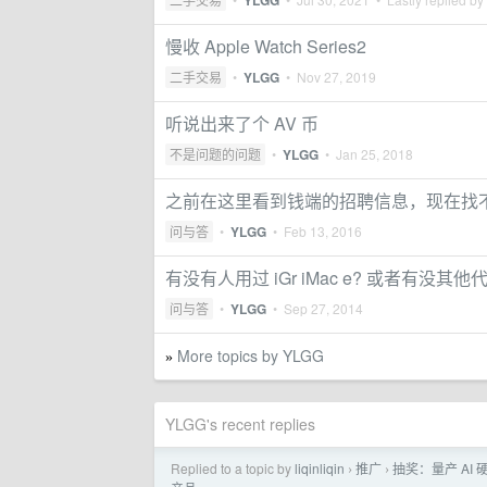
YLGG
慢收 Apple Watch Series2
二手交易
•
YLGG
•
Nov 27, 2019
听说出来了个 AV 币
不是问题的问题
•
YLGG
•
Jan 25, 2018
之前在这里看到钱端的招聘信息，现在找
问与答
•
YLGG
•
Feb 13, 2016
有没有人用过 iGr iMac e? 或者有没其他
问与答
•
YLGG
•
Sep 27, 2014
More topics by YLGG
»
YLGG's recent replies
Replied to a topic by
liqinliqin
推广
抽奖：量产 AI
›
›