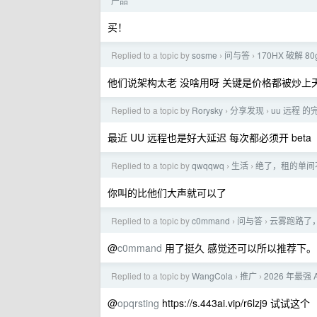
产品
买！
Replied to a topic by
sosme
问与答
170HX 破解 8
›
›
他们说架构太老 没啥用呀 关键是价格都被炒上
Replied to a topic by
Rorysky
分享发现
uu 远程 
›
›
最近 UU 远程也是好大延迟 每次都必须开 beta
Replied to a topic by
qwqqwq
生活
绝了，租的单间
›
›
你叫的比他们大声就可以了
Replied to a topic by
c0mmand
问与答
云雾跑路了
›
›
@
c0mmand
用了挺久 感觉还可以所以推荐下。
Replied to a topic by
WangCola
推广
2026 年最强 
›
›
@
opqrsting
https://s.443ai.vip/r6lzj9 试试这个