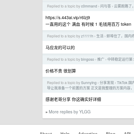
Replied to a topic by
c0mmand
问与答
云雾跑路了
›
›
https://s.443ai.vip/r6lzj9
一直用的这个 满血 有时候 1 毛钱用百万 token
Replied to a topic by
z1111h
生活
蚌埠住了，国内痔
›
›
马应龙的可以的
Replied to a topic by
bingoso
推广
中转稳定运行第 3 
›
›
价格不贵 很划算
Replied to a topic by
SunnyIng
分享发现
TikTo
›
›
导让我准备一个前置的方案 正文是我整理的方案内容
感谢老哥分享 你这确实好详细
More replies by YLGG
»
About
·
Help
·
Advertise
·
Blog
·
API