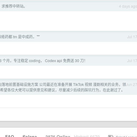
，求推荐中转站。
4 days ag
疮药都 tm 是中成药，艹
Jul 1
个月，专注稳定 coding， Codex api 免费送 30 刀！
Jul 1
k 国内落地前置基础设施方案 公司最近在准备开展 TikTok 视频 漫剧相关的业务，领
Jun 2
，希望各位大佬可以提供意见和建议，尽量减少后续的踩坑行为，在此谢过了。
·
FAQ
·
Solana
·
2876 Online
Highest 6679
·