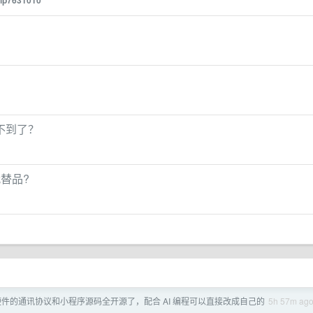
lp7631010
不到了？
代替品?
 硬件的通讯协议和小程序源码全开源了，配合 AI 编程可以直接改成自己的
5h 57m ag