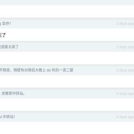
0g 显存！
2 days ag
天了
的完成度太高了
2 days ag
不隔音，隔壁有对情侣大晚上 do 听的一清二楚
2 days ag
，求推荐中转站。
4 days ag
AI 中转站！
4 days ag