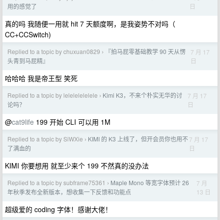
日
用的感觉了
真的吗 我随便一用就 hit 7 天额度啊，是我姿势不对吗（
CC+CCSwitch)
Replied to a topic by chuxuan0829
『拍马屁零基础教学 90 天从愣
7 月 17
›
日
头青到马屁精』
哈哈哈 我是帝王型 笑死
Replied to a topic by lelelelelelele
Kimi K3，不来个朴实无华的讨
7 月 17
›
日
论吗？
@
cat9life
199 开始 CLI 可以用 1M
Replied to a topic by SiWXie
KIMI 的 K3 上线了，但开会员你也用不
7 月 17
›
日
了满血的
KIMI 你要想用 就至少来个 199 不然真的没办法
Replied to a topic by subframe75361
Maple Mono 等宽字体预计 26
7 月
›
13 日
年秋季发布全新版本，想收集一下反馈和功能点
超级爱的 coding 字体！感谢大佬！