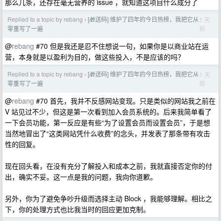
那么几条，还存在毫无营养的 issue ，就知道这项目什么成分了
Replied to a topic by rebang
[🎁送码] 维护了四年的今日热榜，我把它从
1 天
›
前
零重写了一遍
@
rebang
#70 但是我还是忍不住想说一句，如果你是以商业站在运
营，本身就是以盈利为目的，做这些投入，不是应该的吗？
Replied to a topic by rebang
[🎁送码] 维护了四年的今日热榜，我把它从
1 天
›
前
零重写了一遍
@
rebang
#70 首先，我并不反感网站变现。只是类似的网站我之前在
V 站见过不少，但这是第一次看到加入会员系统的。后来我简单看了
一下会员功能，第一反应是有些“为了设置会员而设置会员”，于是想
当然地冒出了“这类网站凭什么收费”的念头，并发表了那条带有攻击
性的回复。
现在回头看，在没有充分了解投入和成本之前，我就直接否定你的付
出，确实不妥。这一点是我的问题，我向你道歉。
另外，你为了避免争吵升级而选择主动 Block ，我能够理解。相比之
下，你的处理方式也比我当时的回应更加克制。