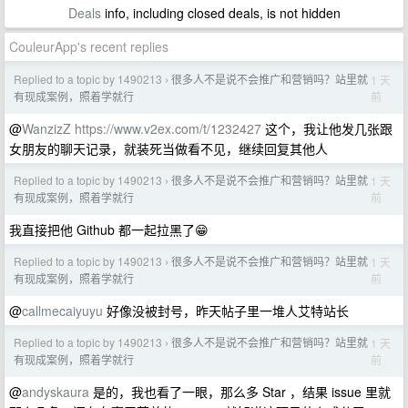
Deals
info, including closed deals, is not hidden
CouleurApp's recent replies
Replied to a topic by 1490213
很多人不是说不会推广和营销吗？站里就
1 天
›
前
有现成案例，照着学就行
@
WanzizZ
https://www.v2ex.com/t/1232427
这个，我让他发几张跟
女朋友的聊天记录，就装死当做看不见，继续回复其他人
Replied to a topic by 1490213
很多人不是说不会推广和营销吗？站里就
1 天
›
前
有现成案例，照着学就行
我直接把他 Github 都一起拉黑了😁
Replied to a topic by 1490213
很多人不是说不会推广和营销吗？站里就
1 天
›
前
有现成案例，照着学就行
@
callmecaiyuyu
好像没被封号，昨天帖子里一堆人艾特站长
Replied to a topic by 1490213
很多人不是说不会推广和营销吗？站里就
1 天
›
前
有现成案例，照着学就行
@
andyskaura
是的，我也看了一眼，那么多 Star ，结果 issue 里就