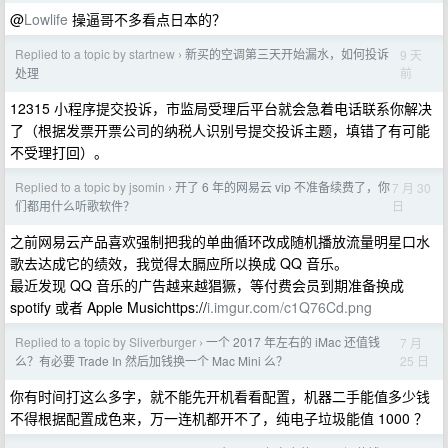
@
Lowlife
操逼哥不多看点日本的？
Replied to a topic by startnew
新买的空调第三天开始漏水，如何投诉
9 天
›
前
处理
12315 小程序提交投诉，市监局受理后平台就会急着电话联系你解决
了（根据发票开票公司的纳税人识别号提交投诉主题，填错了有可能
不受理打回）。
Replied to a topic by jsomin
开了 6 年的网易云 vip 不准备续费了，你
7 月 30
›
日
们都用什么听歌软件？
之前网易云产品喜欢强制把我的单曲循环改成随机播放流量明星口水
歌去达成它的绩效，我觉得太膈应所以换成 QQ 音乐。
最近发现 QQ 音乐的广告越来越猖獗，等付费会员到期准备换成
spotify 或者 Apple Musichttps://
i.imgur.com/c1Q76Cd.png
Replied to a topic by Sliverburger
一个 2017 年左右的 iMac 还值钱
7 月
›
25 日
么？有必要 Trade In 然后加钱换一个 Mac Mini 么？
你有时间打这么多字，就不能先开机看看配置，机器二手能值多少钱
不得根据配置成色来，万一连机都开不了，纯电子垃圾能值 1000 ？