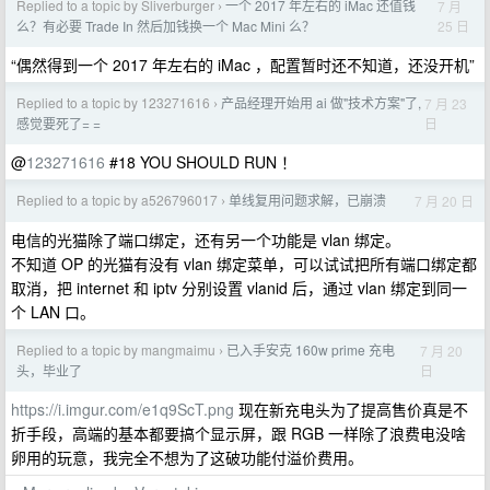
Replied to a topic by Sliverburger
一个 2017 年左右的 iMac 还值钱
7 月
›
25 日
么？有必要 Trade In 然后加钱换一个 Mac Mini 么？
“偶然得到一个 2017 年左右的 iMac ，配置暂时还不知道，还没开机”
Replied to a topic by 123271616
产品经理开始用 ai 做"技术方案"了,
7 月 23
›
日
感觉要死了= =
@
123271616
#18 YOU SHOULD RUN ！
Replied to a topic by a526796017
单线复用问题求解，已崩溃
7 月 20 日
›
电信的光猫除了端口绑定，还有另一个功能是 vlan 绑定。
不知道 OP 的光猫有没有 vlan 绑定菜单，可以试试把所有端口绑定都
取消，把 internet 和 iptv 分别设置 vlanid 后，通过 vlan 绑定到同一
个 LAN 口。
Replied to a topic by mangmaimu
已入手安克 160w prime 充电
7 月 20
›
日
头，毕业了
https://i.imgur.com/e1q9ScT.png
现在新充电头为了提高售价真是不
折手段，高端的基本都要搞个显示屏，跟 RGB 一样除了浪费电没啥
卵用的玩意，我完全不想为了这破功能付溢价费用。