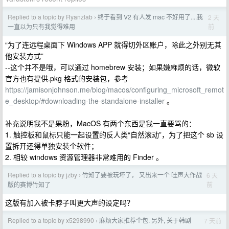
Replied to a topic by Ryanzlab
终于看到 V2 有人发 mac 不好用了....我
2 天
›
前
一直以为只有我觉得难用
“为了连远程桌面下 Windows APP 就得切外区账户，除此之外别无其
他安装方式”
--这个并不是哦，可以通过 homebrew 安装；如果嫌麻烦的话，微软
官方也有提供.pkg 格式的安装包，参考
https://jamisonjohnson.me/blog/macos/configuring_microsoft_remot
e_desktop/#downloading-the-standalone-installer
。
补充说明我不是果粉，MacOS 有两个东西是我一直要骂的：
1. 触控板和鼠标只能一起设置的反人类“自然滚动”，为了把这个 sb 设
置拆开还得单独安装个软件；
2. 相较 windows 资源管理器非常难用的 Finder 。
Replied to a topic by jzby
竹知了要被玩坏了， 又出来一个 哇声大作战
6 天
›
前
版的赛博竹知了
这版有加入被卡脖子叫更大声的设定吗？
Replied to a topic by x5298990
麻烦大家推荐个包. 另外, 关于韩剧
7 天前
›