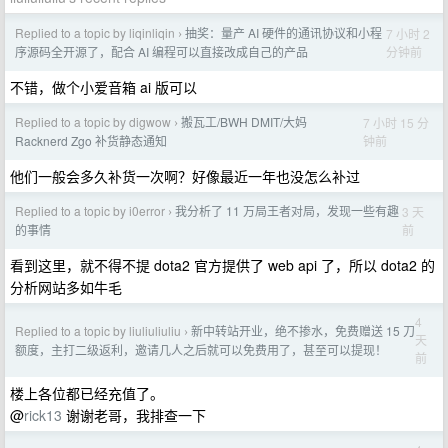
Replied to a topic by liqinliqin
抽奖：量产 AI 硬件的通讯协议和小程
7 小时 2
›
分钟前
序源码全开源了，配合 AI 编程可以直接改成自己的产品
不错，做个小爱音箱 ai 版可以
Replied to a topic by digwow
搬瓦工/BWH DMIT/大妈
7 小时 15 分
›
钟前
Racknerd Zgo 补货静态通知
他们一般会多久补货一次啊？好像最近一年也没怎么补过
Replied to a topic by i0error
我分析了 11 万局王者对局，发现一些有趣
3 天
›
前
的事情
看到这里，就不得不提 dota2 官方提供了 web api 了，所以 dota2 的
分析网站多如牛毛
4
Replied to a topic by liuliuliuliu
新中转站开业，绝不掺水，免费赠送 15 刀
›
天
额度，主打二级返利，邀请几人之后就可以免费用了，甚至可以提现！
前
楼上各位都已经充值了。
@
rick13
谢谢老哥，我排查一下