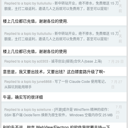
4
Replied to a topic by liuliuliuliu
新中转站开业，绝不掺水，免费赠送 15 刀
›
天
额度，主打二级返利，邀请几人之后就可以免费用了，甚至可以提现！
前
楼上几位都已充值，谢谢各位的使用.
4
Replied to a topic by liuliuliuliu
新中转站开业，绝不掺水，免费赠送 15 刀
›
天
额度，主打二级返利，邀请几人之后就可以免费用了，甚至可以提现！
前
楼上几位都已充值，谢谢各位的使用
Replied to a topic by sc0303
诚寻创业(搞钱)合伙人(base 上海)
7 月 29 日
›
意思是，我又要出技术，又要出钱？这白嫖套路升级了啊~
Replied to a topic by june6868
写了一份 Claude Code 使用笔记，
7 月 27
›
日
从踩坑到能用顺手
牛逼，确实写的很详细
7 月
Replied to a topic by soleilune
[开源]或许是 WindTerm 精神的续作：
›
25
SSH 客户端 OxideTerm 焕新为原生软件， Windows 空载内存仅 25 MB
日
别的先不说，抛弃 WebView/Electron 的软件我就要支持一下