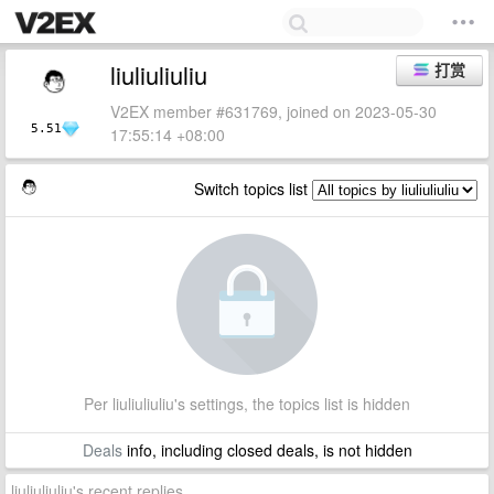
liuliuliuliu
打赏
V2EX member #631769, joined on 2023-05-30
5.51
17:55:14 +08:00
Switch topics list
Per liuliuliuliu's settings, the topics list is hidden
Deals
info, including closed deals, is not hidden
liuliuliuliu's recent replies