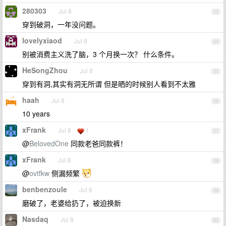
280303
Jul 8
53
穿到破洞，一年没问题。
lovelyxiaod
Jul 8
54
别被消费主义洗了脑，3 个月换一次？ 什么条件。
HeSongZhou
Jul 8
55
穿到有洞,其实有洞无所谓 但是晒的时候别人看到不太雅
haah
Jul 8
56
10 years
xFrank
Jul 8
1
57
@
BelovedOne
同款老爸同款裤！
xFrank
Jul 8
58
@
ovtfkw
侧漏频繁
benbenzoule
Jul 8
59
磨破了，老婆给扔了，被迫换新
Nasdaq
Jul 8
60