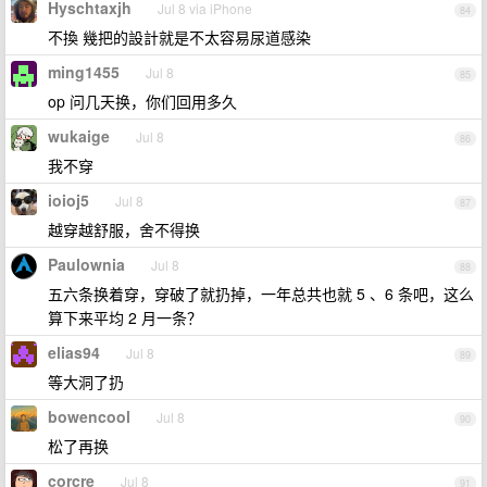
Hyschtaxjh
Jul 8 via iPhone
84
不換 幾把的設計就是不太容易尿道感染
ming1455
Jul 8
85
op 问几天换，你们回用多久
wukaige
Jul 8
86
我不穿
ioioj5
Jul 8
87
越穿越舒服，舍不得换
Paulownia
Jul 8
88
五六条换着穿，穿破了就扔掉，一年总共也就 5 、6 条吧，这么
算下来平均 2 月一条？
elias94
Jul 8
89
等大洞了扔
bowencool
Jul 8
90
松了再换
corcre
Jul 8
91