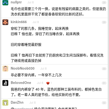
nulIptr
Jul 8
28
毛巾也说需要三个月一换，说是有残留的病菌之类的，但是我扔
洗衣机里面烘干完了都是香香软软的比新的还好。
kinkin666
Jul 8
29
穿松了的那几条，我睡觉穿，起床再换
旧棉 T 恤也是，穿旧了的当睡衣穿，起床再换
旧的穿着睡觉最舒服
旧棉 T 恤再旧下去就剪了扔厨房和卫生间当踩脚布，看情况洗
了继续用或直接扔掉
NoobNoob030
Jul 8
30
非必要不穿内裤，一年穿不上几次
BelovedOne
Jul 8
1
31
我爸的内裤穿了 40 年，蓝色的那种工装布料的，都掉色发白
了。老一辈人真的是节俭，给他买新的也不要。
DavZhn
Jul 8
32
@
eventlooped
搞个滚动更新？金丝雀发布？