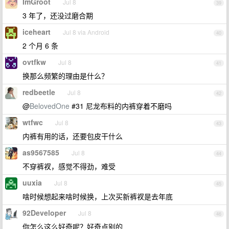
ImGroot
Jul 8
39
3 年了，还没过磨合期
iceheart
Jul 8 via Android
40
2 个月 6 条
ovtfkw
Jul 8
41
换那么频繁的理由是什么？
redbeetle
Jul 8
42
@
BelovedOne
#31 尼龙布料的内裤穿着不磨吗
wtfwc
Jul 8
43
内裤有用的话，还要包皮干什么
as9567585
Jul 8
44
不穿裤衩，感觉不得劲，难受
uuxia
Jul 8
45
啥时候想起来啥时候换，上次买新裤衩是去年底
92Developer
Jul 8
46
你怎么这么好奇呢？好奇点别的