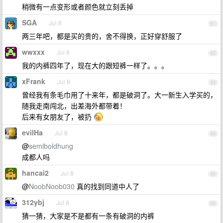
稍微有一点变形或者颜色就立刻丢掉
SGA
Jul 8
61
两三年吧，都是买的贵的，舍不得换，正好穿舒服了
wwxxx
Jul 8
62
我的内裤四年了，现在大的跟短裤一样了。。。
xFrank
Jul 8
63
曾经我有条毛巾用了十来年，都是破洞了。大一新生入学买的，
随我走南闯北，出差海外都带着！
后来有女朋友了，被扔
evilHa
Jul 8
64
@
semiboldhung
成都人吗
hancai2
Jul 8
65
@
NoobNoob030
真的找到同道中人了
312ybj
Jul 8
66
猜一猜，大家是不是都有一条有破洞的内裤