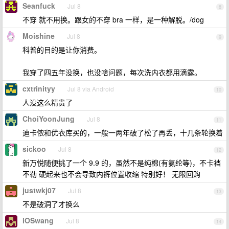
Seanfuck
Jul 8
8
不穿 就不用换。跟女的不穿 bra 一样，是一种解脱。/dog
Moishine
Jul 8
9
科普的目的是让你消费。
我穿了四五年没换，也没啥问题，每次洗内衣都用滴露。
cxtrinityy
Jul 8 via Android
10
人没这么精贵了
ChoiYoonJung
Jul 8
11
迪卡侬和优衣库买的，一般一两年破了松了再丢，十几条轮换着
sickoo
Jul 8
12
新万悦随便挑了一个 9.9 的，虽然不是纯棉(有氨纶等)，不卡裆
不勒 硬起来也不会导致内裤位置收缩 特别好！ 无限回购
justwkj07
Jul 8
13
不是破洞了才换么
iOSwang
Jul 8
14