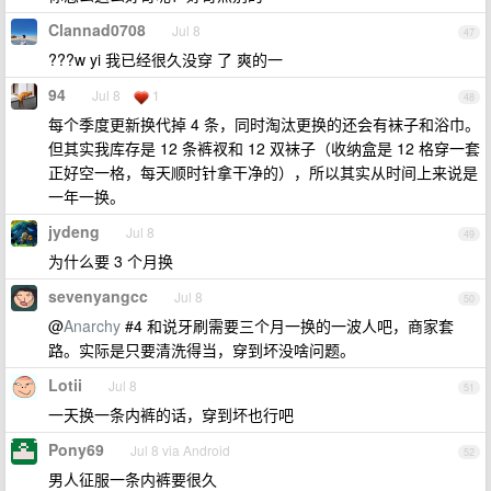
Clannad0708
Jul 8
47
???w yi 我已经很久没穿 了 爽的一
94
Jul 8
1
48
每个季度更新换代掉 4 条，同时淘汰更换的还会有袜子和浴巾。
但其实我库存是 12 条裤衩和 12 双袜子（收纳盒是 12 格穿一套
正好空一格，每天顺时针拿干净的），所以其实从时间上来说是
一年一换。
jydeng
Jul 8
49
为什么要 3 个月换
sevenyangcc
Jul 8
50
@
Anarchy
#4 和说牙刷需要三个月一换的一波人吧，商家套
路。实际是只要清洗得当，穿到坏没啥问题。
Lotii
Jul 8
51
一天换一条内裤的话，穿到坏也行吧
Pony69
Jul 8 via Android
52
男人征服一条内裤要很久