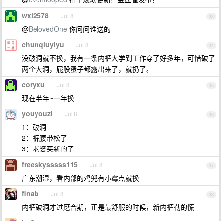
wxl2578
Jul 8
33
@
BelovedOne
你问问谁送的
chunqiuyiyu
Jul 8
34
没破洞就不换，我有一条内裤大学到工作穿了好多年，可惜破了
两个大洞，屁股蛋子都露出来了，就扔了。
coryxu
Jul 8
35
现在半年~一年换
youyouzi
Jul 8
36
1：破洞
2：裤腰带松了
3：老婆买新的了
freeskysssss115
Jul 8
37
广东潮湿，看内部的鸡兜有小霉点就换
finab
Jul 8
38
内裤破洞才过磨合期，正是最舒服的时候，新内裤勒的慌