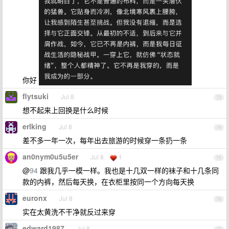
你好
flytsuki
Jul 8
73
想不起来上回换是什么时候
erlking
Jul 8
74
差不多一年一次，每年出去旅游的时候穿一条扔一条
an0nym0u5u5er
Jul 8
1
75
@
94
跟我几乎一模一样。我也是十几双一样的袜子和十几条同
款的内裤，然后每天换，在衣柜里按同一个方向每天换
euronx
Jul 8
76
实在太黄洗不干净就反过来穿
edward1987
Jul 8