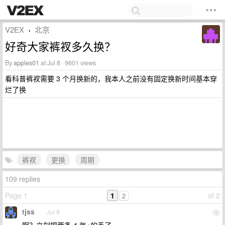
V2EX
北京
›
好奇大家裤衩多久换？
By
apples01
at Jul 8 · 9601 views
看科普裤衩需要 3 个月换新的，我本人之前没有固定换新时间基本穿
烂了换
裤衩
更换
周期
109 replies
Page 1
1
of 2
2
tjss
Jul 8
1