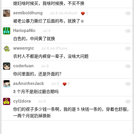
媳妇啥时候买，我啥时候换，不买不换
semiboldhung
Jul 8 via Android
3
15
被老公暴力撕烂了后面的布，就换了☺️
HariopaNic
Jul 8
16
白色的，中间黄了就换
wweerrgtc
Jul 8 via iPhone
17
农村人不都是内裤穿一辈子，没啥大问题
coderluan
Jul 8
18
你问里面的，还是外面的？
asAnotherJack
Jul 8
8
19
3 个月不是刚过磨合期吗
cyl2dora
Jul 8
20
你们的衩子多少钱一条啊，我的是 5 块钱一条的，穿着也舒服，
一两个月就扔掉换新