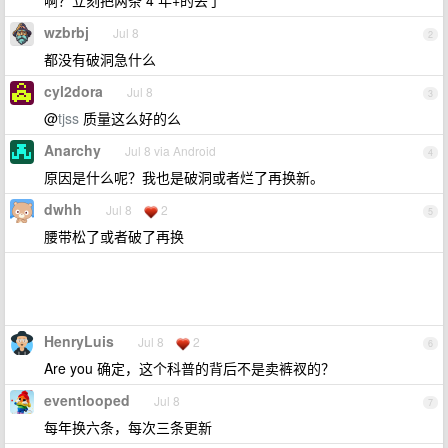
啊？立刻把两条 4 年+的丢了
wzbrbj
Jul 8
2
都没有破洞急什么
cyl2dora
Jul 8
3
@
tjss
质量这么好的么
Anarchy
Jul 8 via Android
4
原因是什么呢？我也是破洞或者烂了再换新。
dwhh
Jul 8
2
5
腰带松了或者破了再换
HenryLuis
Jul 8
2
6
Are you 确定，这个科普的背后不是卖裤衩的？
eventlooped
Jul 8
7
每年换六条，每次三条更新