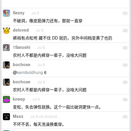
Sezxy
Jul 8
21
不破洞，橡皮筋弹力还有，那就一直穿
deloved
Jul 8
22
裤裆有点松垮 藏不住 DD 就扔，另外中间档变黄了也扔
1Satoshi
Jul 8
23
农村人不都是内裤穿一辈子，没啥大问题
bochose
Jul 8
24
@
semiboldhung
6
bochose
Jul 8
25
农村人不都是内裤穿一辈子，没啥大问题
kneep
Jul 8
26
变松，失去弹性就换。这个一般比破洞更快一点。
Msxx
Jul 8 via Android
27
不坏不丢，每天洗澡换着穿。