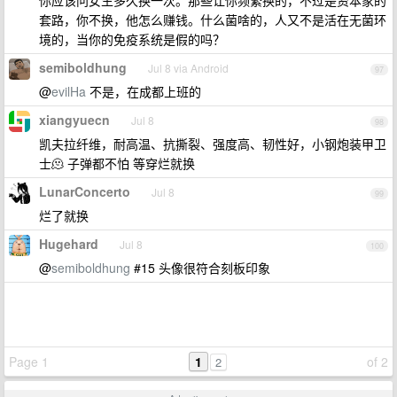
你应该问女生多久换一次。那些让你频繁换的，不过是资本家的
套路，你不换，他怎么赚钱。什么菌啥的，人又不是活在无菌环
境的，当你的免疫系统是假的吗？
semiboldhung
Jul 8 via Android
97
@
evilHa
不是，在成都上班的
xiangyuecn
Jul 8
98
凯夫拉纤维，耐高温、抗撕裂、强度高、韧性好，小钢炮装甲卫
士🫠 子弹都不怕 等穿烂就换
LunarConcerto
Jul 8
99
烂了就换
Hugehard
Jul 8
100
@
semiboldhung
#15 头像很符合刻板印象
Page 1
1
of 2
2