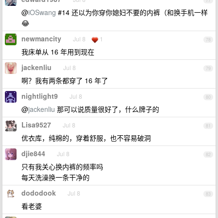
77
@
iOSwang
#14 还以为你穿你媳妇不要的内裤（和换手机一样
😂
newmancity
Jul 8
1
78
我床单从 16 年用到现在
jackenliu
Jul 8
79
啊？我有两条都穿了 16 年了
nightlight9
Jul 8
80
@
jackenliu
那可以说质量很好了，什么牌子的
Lisa9527
Jul 8
81
优衣库，纯棉的，穿着舒服，也不容易破洞
djie844
Jul 8
82
只有我关心换内裤的频率吗
每天洗澡换一条干净的
dododook
Jul 8
83
看老婆