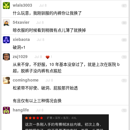
wlals3003
Jul 8
67
什么玩意，我刚驯服的内裤你让我换了
54xavier
Jul 8
68
晾衣服的时候看到稍微有点儿薄了就换掉
xiebaota
Jul 8
69
破洞+1
zsj1029
Jul 8
1
70
从来不穿，不舒服，10 年基本没穿过了，就是上次在医院 b
超，脱裤子没内裤有点尴尬
cominghome
Jul 8
71
松紧带不好使、破洞、屁股那开始透
有且仅有以上三种情况会换
hanglife
Jul 8
72