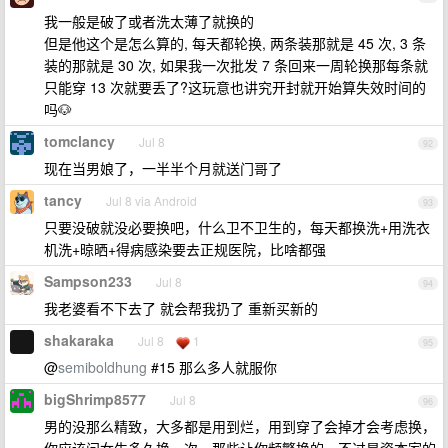
我一般是破了或者洗太薄了就换的
但是他这个是怎么算的, 每天都轮换, 两条装那就是 45 次, 3 条
装的那就是 30 次, 如果我一次批发 7 条回来一周轮换那每条就
只能穿 13 次就要丢了?这玩意也讲究开封就开始算失效时间的
吗🐶
tomclancy
Jul 8
92
现在当男娘了，一半半个月就送门哥了
tancy
Jul 8 via Android
93
只要没破就没必要换吧，什么卫不卫生的，每天都换洗+用洗衣
机洗+晾晒+得病感染要去正规医院，比啥都强
Sampson233
Jul 8
94
我老婆看不下去了 就会帮我扔了 重新买新的
shakaraka
Jul 8
1
95
@
semiboldhung
#15 那么多人就服你
bigShrimp8577
Jul 8
96
男的没那么精致，大多都是用到烂，用到穿了会掉才会考虑换，