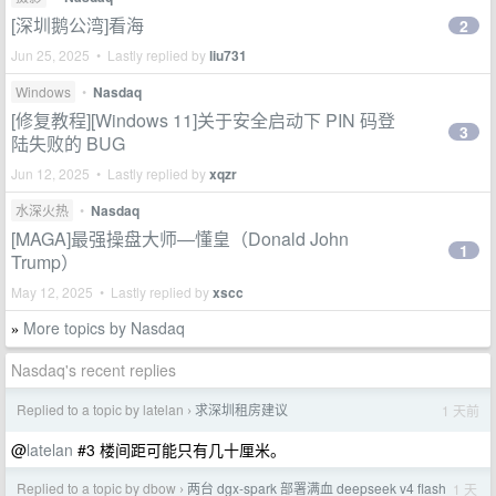
[深圳鹅公湾]看海
2
Jun 25, 2025 • Lastly replied by
liu731
Windows
•
Nasdaq
[修复教程][Windows 11]关于安全启动下 PIN 码登
3
陆失败的 BUG
Jun 12, 2025 • Lastly replied by
xqzr
水深火热
•
Nasdaq
[MAGA]最强操盘大师—懂皇（Donald John
1
Trump）
May 12, 2025 • Lastly replied by
xscc
More topics by Nasdaq
»
Nasdaq's recent replies
Replied to a topic by latelan
求深圳租房建议
1 天前
›
@
latelan
#3 楼间距可能只有几十厘米。
Replied to a topic by dbow
两台 dgx-spark 部署满血 deepseek v4 flash
1 天
›