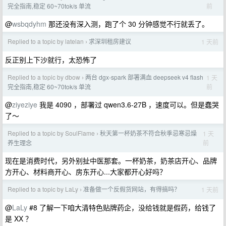
前
完全指南,稳定 60~70tok/s 单流
@
wsbqdyhm
那还没有深入测，跑了个 30 分钟感觉不行就丢了。
Replied to a topic by latelan
求深圳租房建议
1 天前
›
反正别上下沙就行，太恐怖了
Replied to a topic by dbow
两台 dgx-spark 部署满血 deepseek v4 flash
1 天
›
前
完全指南,稳定 60~70tok/s 单流
@
ziyeziye
我是 4090 ，部署过 qwen3.6-27B ，速度可以。但是蠢哭
了～
Replied to a topic by SoulFlame
秋天第一杯奶茶不符合秋季忌寒忌燥
1 天
›
前
养生理念
现在是消费时代，另外别扯中医那套。一杯奶茶，奶茶店开心、品牌
方开心、材料商开心、房东开心...大家都开心好吗？
Replied to a topic by LaLy
准备做一个反假货网站，有得搞吗？
1 天前
›
@
LaLy
#8 了解一下咱大清特色贴牌药企，没给钱就是假药，给钱了
是 XX ？