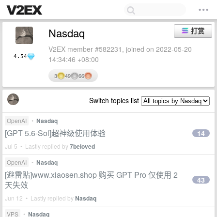
Nasdaq
打赏
V2EX member #582231, joined on 2022-05-20
4.54
14:34:46 +08:00
3
49
66
Switch topics list
OpenAI
•
Nasdaq
[GPT 5.6-Sol]超神级使用体验
14
Jul 5 • Lastly replied by
7beloved
OpenAI
•
Nasdaq
[避雷贴]www.xiaosen.shop 购买 GPT Pro 仅使用 2
43
天失效
Jun 12 • Lastly replied by
Nasdaq
VPS
•
Nasdaq