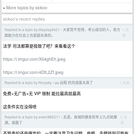
More topics by sickoo
»
sickoo's recent replies
Replied to a topic by Mayday9421
大家觉不觉得，考公成功的人，各方
1 天
›
前
面能力在社会上也是超水准的。
法学 司法都算是极致了吧？来看看这个
https://i.imgur.com/X04ghEh.jpeg
https://i.imgur.com/4DfL2Zf.jpeg
Replied to a topic by Rorysky
uu 远程 的完成度太高了
1 天前
›
免费+无广告+无 VIP 限制 能拉最高就最高
这条件实在没得喷
Replied to a topic by erwin985211
无语，县城的健身房早上九点就爆
5 天
›
前
满。真服了
不管贵的还是便宜的，一定要注意卫生问题，肩膀、手臂碰到可能有