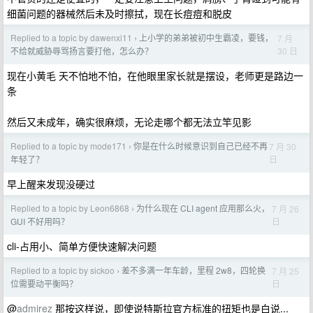
细菌问题的器械然后未及时擦拭，现在长痘痘和脱皮
Replied to a topic by dawenxi11
上小学的弟弟被初中生霸凌，要钱，
7 月
›
30 日
不给就威胁辱骂扬言要打他，怎么办？
现在小黄毛 天不怕地不怕，在他眼里家长就是摆设，老师更是路边一
条
然后又未成年，确实很麻烦，无论走哪个都无法立竿见影
Replied to a topic by mode171
你是在什么时候意识到自己已经不再
7 月 30
›
日
年轻了？
早上醒来发现没硬过
Replied to a topic by Leon6868
为什么现在 CLI agent 应用那么火，
7 月 26
›
日
GUI 不好用吗？
cli-占用小、简单方便快速解决问题
Replied to a topic by sickoo
差不多满一年车龄，里程 2w8，四轮换
7 月 25
›
日
位需要动平衡吗？
@
admirez
那按这样说，即使说特斯拉官方标准的扭矩也是白说...