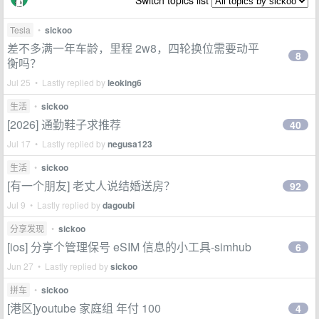
Switch topics list
Tesla
•
sickoo
差不多满一年车龄，里程 2w8，四轮换位需要动平
8
衡吗？
Jul 25 • Lastly replied by
leoking6
生活
•
sickoo
[2026] 通勤鞋子求推荐
40
Jul 17 • Lastly replied by
negusa123
生活
•
sickoo
[有一个朋友] 老丈人说结婚送房？
92
Jul 9 • Lastly replied by
dagoubi
分享发现
•
sickoo
[ios] 分享个管理保号 eSIM 信息的小工具-simhub
6
Jun 27 • Lastly replied by
sickoo
拼车
•
sickoo
[港区]youtube 家庭组 年付 100
4