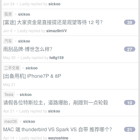
Jun 24 • Lastly replied by
sickoo
投资
•
sickoo
[富途] 大家资金是直接提还是观望等待 12 号？
39
Jun 6 • Lastly replied by
simazilinVV
汽车
•
sickoo
雨刮品牌-博世怎么样？
27
May 30 • Lastly replied by
hdfg159
二手交易
•
sickoo
[出备用机] iPhone7P & 8P
May 21
Tesla
•
sickoo
请假各位特斯拉主，道路爆胎，剐蹭到一点轮毂
10
Apr 21 • Lastly replied by
sickoo
macOS
•
sickoo
MAC 端 thunderbird VS Spark VS 自带 推荐哪个？
21
Apr 14 • Lastly replied by
waytoshine