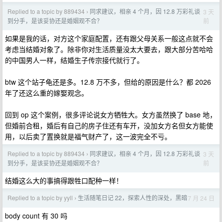
Replied to a topic by 889434
同求建议，相亲 4 个月，因 12.8 万彩礼谈
3 天
›
前
到分手，是该妥协还是婚姻观不合？
如果是我的话，对方这个家庭配置，还有跟父母关系一般这点就不会
考虑当结婚对象了。除非你对生活质量没太大要去，跟大部分苦哈哈
的中国男人一样，结婚生子传宗接代就行了。
btw 这个站子龟还是多。12.8 万不多，但给的原因是什么？都 2026
年了还这么重的嫁娶观念。
回到 op 这个案例，很多评论说女方牺牲大。女方虽然换了 base 地，
但婚前合租，婚后有自己的房子住还有车开，没加女方名但女方能使
用，以后卖了置换就是福气财产了，这一波完全不亏。
Replied to a topic by 889434
同求建议，相亲 4 个月，因 12.8 万彩礼谈
3 天
›
前
到分手，是该妥协还是婚姻观不合？
结婚这么大的事搞得跟牲口配种一样！
Replied to a topic by yyll
生活随笔日记 22，探索人性的深处，黑暗
7 月 24 日
›
body count 有 30 吗