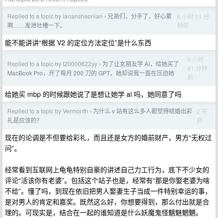
Replied to a topic by lananshaonian
兄弟们，分手了，好心累
6 小时 31 分
›
钟前
啊……发泄吐槽一下。
能不能讲讲“根据 V2 的定位方法定位”是什么东西
6 小时
Replied to a topic by t20000622yy
为了让女朋友学 AI，给她买了
›
41 分钟
MacBook Pro，开了每月 200 刀的 GPT，她却说我一直在压迫她
前
给她买 mbp 的时候跟她说了是想让她学 ai 吗，她同意了吗
Replied to a topic by Vermonth
为什么 v 站有这么多人都觉得结婚出彩
2 天
›
前
礼是应该的？
现在的论调是不但要给彩礼，而且还是女方的婚前财产，男方“无权过
问”。
经常看到互联网上龟龟特别自豪的讲述自己力工行为，底下不少女的
评论“活该你有老婆”。包括这个站子也是，经常有“那是你娶老婆为啥
不给”。懂了吗，到现在依旧把男人娶妻生子当成一件特别幸运的事，
是对男人的肯定和嘉奖。既然这么好，你想要得到，那么付出就是合
理的。可现实是，结合在一起的谁知道是什么妖魔鬼怪魑魅魍魉。