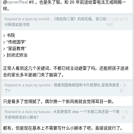
@
carverReal
#3 ，也是失了智。和 20 年前送给雷电法王戒网瘾一
样。
Replied to a topic by xvm03
《周处除三害》的现实版，浙江绍
17 小时 39 分
›
钟前
兴新昌如是书院
> 书院
> “传统国学”
> “家庭教育”
> 封闭式矫治
正常人看到这几个关键词，不都已经主动避雷了吗。还能把孩子送进
去的家长多半是被门夹了脑袋了。
Replied to a topic by lyxxxh2
我看到圆角按钮和卡片就想吐,是我审美变
1 天
›
前
了?
只是看多了觉得腻了，偶尔换一个新风格就会觉得耳目一新。
Replied to a topic by kasusa
大家更喜欢 vibe 一个长期工具还是一个随
1 天
›
前
手即用即丢的小脚本？
都有，但是现在基本上不需要写什么小脚本了吧，直接说就行了。