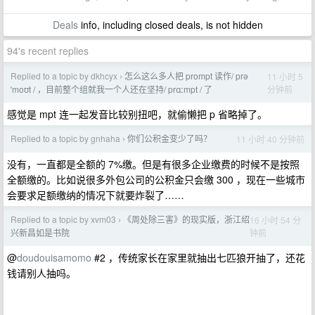
Deals
info, including closed deals, is not hidden
94's recent replies
Replied to a topic by dkhcyx
怎么这么多人把 prompt 读作/ prə
11 小时 5
›
分钟前
ˈmoʊt / ，目前整个组就我一个人还在坚持/ prɑːmpt / 了
感觉是 mpt 连一起发音比较别扭吧，就偷懒把 p 省略掉了。
Replied to a topic by gnhaha
你们公积金变少了吗？
11 小时 40 分钟前
›
没有，一直都是全额的 7%缴。但是有很多企业缴费的时候不是按照
全额缴的。比如说很多外包公司的公积金只会缴 300 ，现在一些城市
会要求足额缴纳的情况下就要炸裂了……
Replied to a topic by xvm03
《周处除三害》的现实版，浙江绍
16 小时 54 分
›
钟前
兴新昌如是书院
@
doudouisamomo
#2 ，传统家长在家里就抽出七匹狼开抽了，还花
钱请别人抽吗。