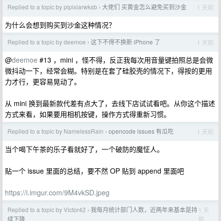
Replied to a topic by pipixiarwksb
大佬们 买黄金怎么避免买到沙金
1 天前
›
为什么会想到购买到沙金这种情况？
Replied to a topic by deemoe
这下不得不换新 iPhone 了
1 天前
›
@
deemoe
#13 ，mini ，怪不得，反正我每次用音量键拍照总是会微
微抖动一下，经常会糊。特别是在套了硅胶壳的情况下，得按的更用
力才行，更容易晃动了。
从 mini 换到最新款代差有点大了，去线下店试试看吧。从你这个描述
方式来看，如果要用相机按键，操作方式得重新习惯。
Replied to a topic by NamelessRain
opencode issues 有瓜吃
1 天前
›
当个喝下午茶的乐子看就好了，一个破防的魔怔人。
贴一个 issue 里面的总结，要不然 OP 贴到 append 里面吧
https://i.imgur.com/9M4vkSD.jpeg
Replied to a topic by Victor42
我每月统计部门人数，近两年来基本是持
1 天
›
前
续下降