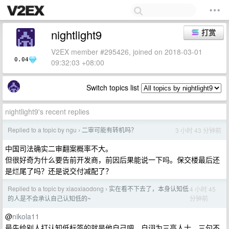
nightlight9
打赏
V2EX member #295426, joined on 2018-03-01
0.04
09:32:03 +08:00
Switch topics list
nightlight9's recent replies
Replied to a topic by ngu
二审可能有转机吗？
3 小时 43 分钟前
›
中国司法确实二审翻案概率不大。
但很好奇为什么要告前开发商，前因后果能说一下吗。保交楼最后还
是烂尾了吗？还是说交付减配了？
Replied to a topic by xiaoxiaodong
实在看不下去了，本身认知低
4 小时 45
›
分钟前
的人是不会承认自己认知低的~
@
nikola11
最先给别人打认知低标签的就是他自己吧。自诩为三高人士，三句不