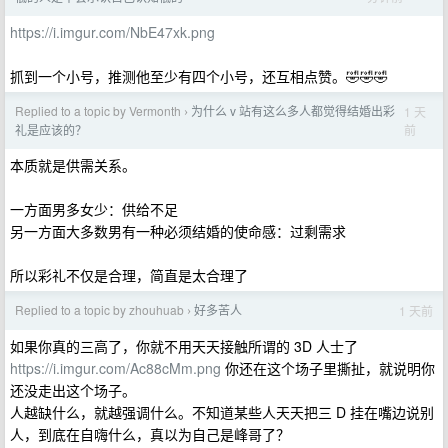
https://i.imgur.com/NbE47xk.png
抓到一个小号，推测他至少有四个小号，还互相点赞。🤣🤣🤣
Replied to a topic by Vermonth
为什么 v 站有这么多人都觉得结婚出彩
1 天
›
前
礼是应该的？
本质就是供需关系。
一方面男多女少：供给不足
另一方面大多数男有一种必须结婚的使命感：过剩需求
所以彩礼不仅是合理，简直是太合理了
Replied to a topic by zhouhuab
好多苦人
1 天前
›
如果你真的三高了，你就不用天天接触所谓的 3D 人士了
https://i.imgur.com/Ac88cMm.png
你还在这个场子里撕扯，就说明你
还没走出这个场子。
人越缺什么，就越强调什么。不知道某些人天天把三 D 挂在嘴边说别
人，到底在自嗨什么，真以为自己是峰哥了？