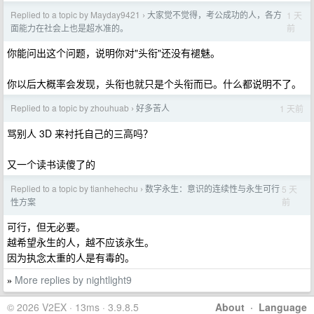
Replied to a topic by Mayday9421
大家觉不觉得，考公成功的人，各方
1 天
›
前
面能力在社会上也是超水准的。
你能问出这个问题，说明你对"头衔"还没有褪魅。
你以后大概率会发现，头衔也就只是个头衔而已。什么都说明不了。
Replied to a topic by zhouhuab
好多苦人
1 天前
›
骂别人 3D 来衬托自己的三高吗？
又一个读书读傻了的
Replied to a topic by tianhehechu
数字永生：意识的连续性与永生可行
5 天
›
前
性方案
可行，但无必要。
越希望永生的人，越不应该永生。
因为执念太重的人是有毒的。
More replies by nightlight9
»
© 2026 V2EX · 13ms · 3.9.8.5
About
·
Language