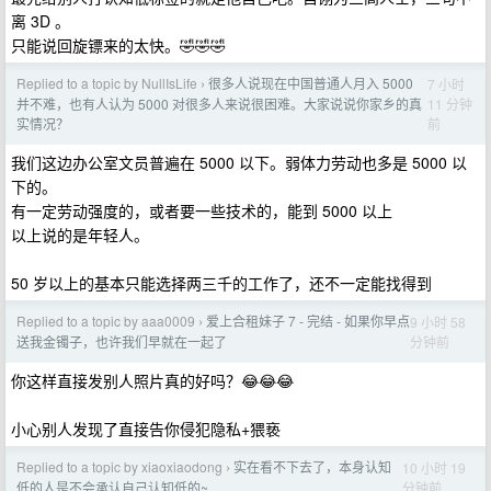
离 3D 。
只能说回旋镖来的太快。🤣🤣🤣
Replied to a topic by NullIsLife
很多人说现在中国普通人月入 5000
7 小时
›
11 分钟
并不难，也有人认为 5000 对很多人来说很困难。大家说说你家乡的真
前
实情况？
我们这边办公室文员普遍在 5000 以下。弱体力劳动也多是 5000 以
下的。
有一定劳动强度的，或者要一些技术的，能到 5000 以上
以上说的是年轻人。
50 岁以上的基本只能选择两三千的工作了，还不一定能找得到
Replied to a topic by aaa0009
爱上合租妹子 7 - 完结 - 如果你早点
9 小时 58
›
分钟前
送我金镯子，也许我们早就在一起了
你这样直接发别人照片真的好吗？😂😂😂
小心别人发现了直接告你侵犯隐私+猥亵
Replied to a topic by xiaoxiaodong
实在看不下去了，本身认知
10 小时 19
›
分钟前
低的人是不会承认自己认知低的~