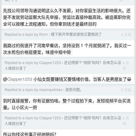
先找公司领导沟通说明这么久不发薪，对你家庭生活的影响很大。还
是不发就劳动监察大队先举报，劳监比直接仲裁高效。被迫离职你完
全可以按楼上流程通知，但你拿到钱才是最终目的
Replied to a topic by Rrrrrr
楼下新开早餐店很快又要倒闭了
4 天前
›
我路过的街道开了河南早餐店，坚持没到 1 个月就倒闭了。我买过一
次水煎包价格挺便宜，味道中规中矩
Replied to a topic by Clapper1253
还记得那个“地陪”帖吗？后来怎么没
4 天
›
前
人继续分享了
@
Clapper1253
小仙女既要赚钱又要情绪价值，当客人是男朋友了😀
Replied to a topic by maxmax4max
退房问题。
5 天前
›
到时直接报警，你有证据怕啥。整个过程拍下来，发短视频平台买流
量。让小区火一把
Replied to a topic by Clapper1253
还记得那个“地陪”帖吗？后来怎么没
5 天
›
前
人继续分享了
所以你找这些事正经地陪吗？