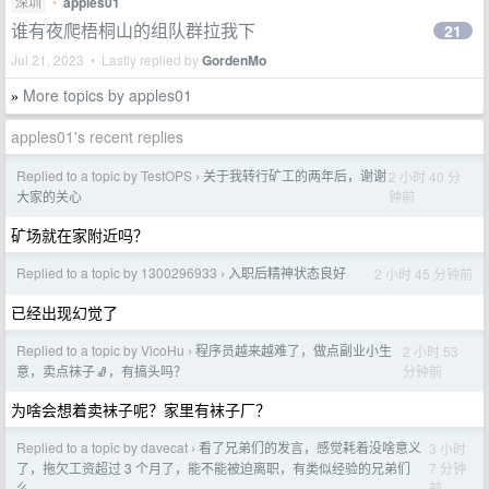
深圳
•
apples01
谁有夜爬梧桐山的组队群拉我下
21
Jul 21, 2023 • Lastly replied by
GordenMo
More topics by apples01
»
apples01's recent replies
Replied to a topic by TestOPS
关于我转行矿工的两年后，谢谢
2 小时 40 分
›
钟前
大家的关心
矿场就在家附近吗？
Replied to a topic by 1300296933
入职后精神状态良好
2 小时 45 分钟前
›
已经出现幻觉了
Replied to a topic by VicoHu
程序员越来越难了，做点副业小生
2 小时 53
›
分钟前
意，卖点袜子🧦，有搞头吗？
为啥会想着卖袜子呢？家里有袜子厂？
Replied to a topic by davecat
看了兄弟们的发言，感觉耗着没啥意义
3 小时
›
7 分钟
了，拖欠工资超过 3 个月了，能不能被迫离职，有类似经验的兄弟们
前
么。。。