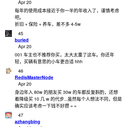
Apr 20
每年的使用成本接近于你一半的年收入了，谨慎考虑
吧。
折旧 + 保险 + 养车，差不多 4-5w
45
buried
Apr 20
001 车主也不推荐你买，太大太重了这车。你还年
轻，买辆有意思的小车更合适 hhh
46
RedisMasterNode
Apr 20
身边年入 80w 的朋友买 30w 的车都反复斟酌，还想
着降级买 10 几 w 的代步...虽然每个人想法不同，但是
确实应该考虑一下钱不好攒 = =
47
azhangbing