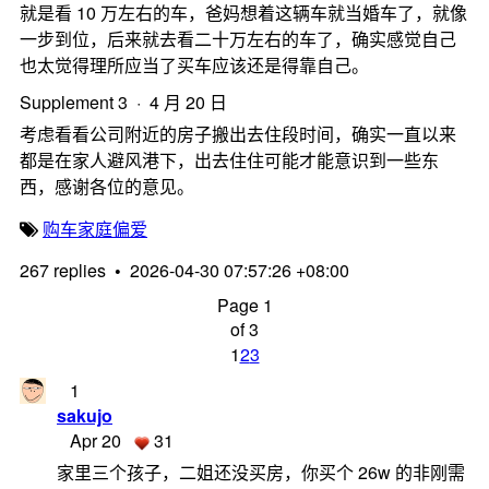
就是看 10 万左右的车，爸妈想着这辆车就当婚车了，就像
一步到位，后来就去看二十万左右的车了，确实感觉自己
也太觉得理所应当了买车应该还是得靠自己。
Supplement 3 · 4 月 20 日
考虑看看公司附近的房子搬出去住段时间，确实一直以来
都是在家人避风港下，出去住住可能才能意识到一些东
西，感谢各位的意见。
购车
家庭
偏爱
267 replies
•
2026-04-30 07:57:26 +08:00
Page 1
of 3
1
2
3
1
sakujo
Apr 20
31
家里三个孩子，二姐还没买房，你买个 26w 的非刚需