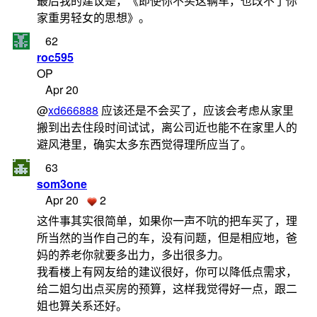
最后我的建议是，《即使你不买这辆车，也改不了你
家重男轻女的思想》。
62
roc595
OP
Apr 20
@
xd666888
应该还是不会买了，应该会考虑从家里
搬到出去住段时间试试，离公司近也能不在家里人的
避风港里，确实太多东西觉得理所应当了。
63
som3one
Apr 20
2
这件事其实很简单，如果你一声不吭的把车买了，理
所当然的当作自己的车，没有问题，但是相应地，爸
妈的养老你就要多出力，多出很多力。
我看楼上有网友给的建议很好，你可以降低点需求，
给二姐匀出点买房的预算，这样我觉得好一点，跟二
姐也算关系还好。