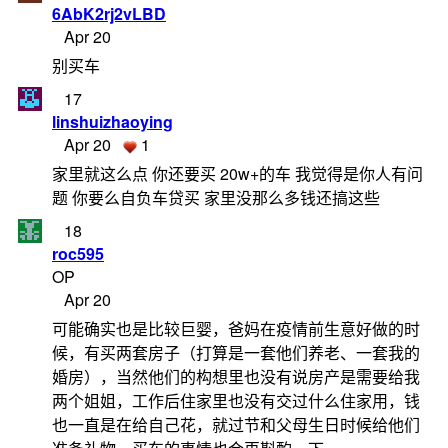
6AbK2rj2vLBD
Apr 20
别买车
17
linshuizhaoying
Apr 20
1
家里就这么点 你还要买 20w+的车 我觉得是你人有问
题 你要么自负车贷买 家里没那么多钱还搞这些
18
roc595
OP
Apr 20
可能确实也是比较巨婴，爸妈在疫情前生意好做的时
候，有买两套房子（打算是一套他们养老、一套我的
婚房），当然他们的构想里也没有说房产是需要给我
两个姐姐，工作后住家里也没有交过什么住家用，钱
也一直是在给自己花，就过节和父母生日时候给他们