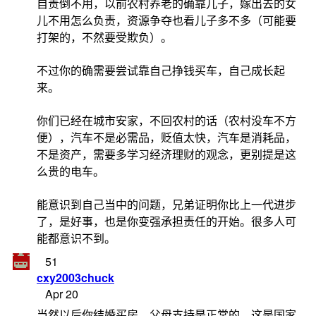
自责倒不用，以前农村养老的确靠儿子，嫁出去的女
儿不用怎么负责，资源争夺也看儿子多不多（可能要
打架的，不然要受欺负）。
不过你的确需要尝试靠自己挣钱买车，自己成长起
来。
你们已经在城市安家，不回农村的话（农村没车不方
便），汽车不是必需品，贬值太快，汽车是消耗品，
不是资产，需要多学习经济理财的观念，更别提是这
么贵的电车。
能意识到自己当中的问题，兄弟证明你比上一代进步
了，是好事，也是你变强承担责任的开始。很多人可
能都意识不到。
51
cxy2003chuck
Apr 20
当然以后你结婚买房，父母支持是正常的。这是国家