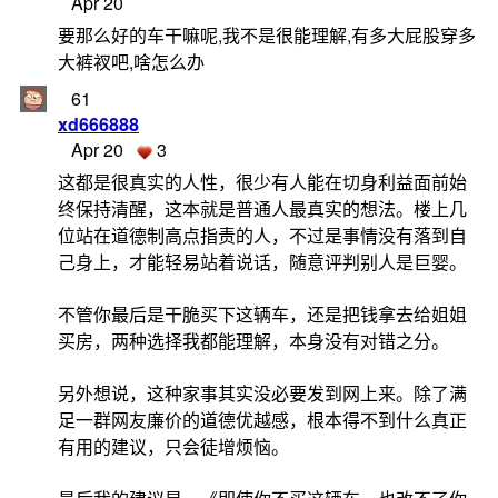
Apr 20
要那么好的车干嘛呢,我不是很能理解,有多大屁股穿多
大裤衩吧,啥怎么办
61
xd666888
Apr 20
3
这都是很真实的人性，很少有人能在切身利益面前始
终保持清醒，这本就是普通人最真实的想法。楼上几
位站在道德制高点指责的人，不过是事情没有落到自
己身上，才能轻易站着说话，随意评判别人是巨婴。
不管你最后是干脆买下这辆车，还是把钱拿去给姐姐
买房，两种选择我都能理解，本身没有对错之分。
另外想说，这种家事其实没必要发到网上来。除了满
足一群网友廉价的道德优越感，根本得不到什么真正
有用的建议，只会徒增烦恼。