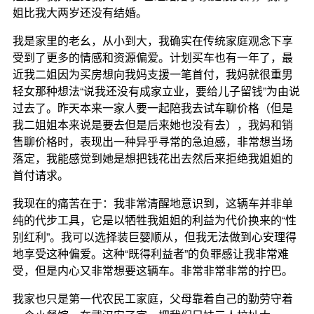
姐比我大两岁还没有结婚。
我是家里的老幺，从小到大，我确实在传统家庭观念下享
受到了更多的情感和资源偏爱。计划买车也有一年了，最
近我二姐因为买房想向我妈支援一笔首付，我妈就很重男
轻女那种想法“说我还没有成家立业，要给儿子留钱”为由说
过去了。昨天本来一家人要一起陪我去试车聊价格（但是
我二姐姐本来说是要去但是后来她也没有去），我妈和销
售聊价格时，表现出一种异乎寻常的急迫感，非常想当场
落定，我能感觉到她是想把钱花出去然后来拒绝我姐姐的
首付请求。
我现在的痛苦在于：我非常清醒地意识到，这辆车并非单
纯的代步工具，它是以牺牲我姐姐的利益为代价换来的“性
别红利”。我可以选择装巨婴顺从，但我无法做到心安理得
地享受这种偏爱。这种“既得利益者”的负罪感让我非常难
受，但是内心又非常想要这辆车。非常非常非常的拧巴。
我家也只是第一代农民工家庭，父母靠着自己的勤劳守着