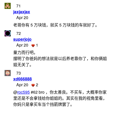
71
jaxjaxjax
Apr 20
老哥你有 5 万块钱，就买 5 万块钱的车就好了。
72
superjojo
Apr 20
1
量力而行吧。
摆明了你爸妈的想法就是以后养老靠你了，和你俩姐
姐无关了。
73
xd666888
Apr 20
2
@
roc595
#62 bro ，你太善良。不买车，大概率你家
里还是不会拿钱给你姐姐的。其实在我的视角里看，
你妈只是拿买车当个挡箭牌罢了。