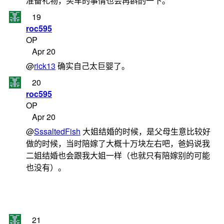
准备礼物，买车的事情也会再斟酌一下。
19
roc595
OP
Apr 20
@
rick13
确实自己太巨婴了。
20
roc595
OP
Apr 20
@
SssaltedFish
大姐结婚的时候，是父母生意比较好
做的时候，当时陪嫁了大概十万块左右吧，爸妈说我
二姐结婚也会跟我大姐一样（也就只有陪嫁别的可能
也没有）。
21