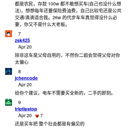
都是农民，存款 100w 都不敢想买车(自己也没什么想
法)，想想每年还要保险费油费，自己比较宅还是公共
交通/滴滴适合我。26w 的代步车车真觉得没什么必
要，你又不是什么大老板。
7
zsk425
Apr 20
除非这车是父母自用的，不然你二姐会觉得父母对你
太偏心
8
jchencode
Apr 20
给你个建议，电车不需要买全新的，二手的即刻。
9
triptipstop
Apr 20
7
还是买车把 整个社会都是有偏见的