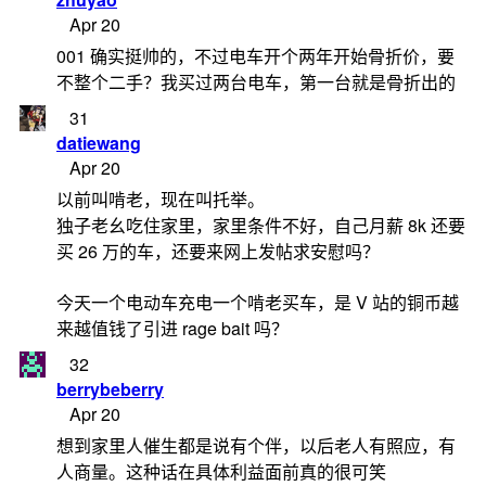
Apr 20
001 确实挺帅的，不过电车开个两年开始骨折价，要
不整个二手？我买过两台电车，第一台就是骨折出的
31
datiewang
Apr 20
以前叫啃老，现在叫托举。
独子老幺吃住家里，家里条件不好，自己月薪 8k 还要
买 26 万的车，还要来网上发帖求安慰吗？
今天一个电动车充电一个啃老买车，是 V 站的铜币越
来越值钱了引进 rage bait 吗？
32
berrybeberry
Apr 20
想到家里人催生都是说有个伴，以后老人有照应，有
人商量。这种话在具体利益面前真的很可笑