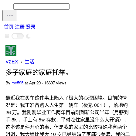
首页
注册
登录
V2EX
›
生活
多子家庭的家庭托举。
By
roc595
at Apr 20 · 16697 views
最近我在买车这件事上陷入了极大的心理困境。目前的情
况是：我正准备购入人生第一辆车（极氪 001 ），落地约
26 万。我刚刚毕业工作两年目前刚到新公司半年（月薪到
手 8k ，手上有 5w 存款，平时吃住家里没什么大开销），
这本该是件开心的事，但是我的家庭的比较特殊我有两个
姐姐，我大姐比我大 10 岁已经结婚了家庭很美满，我的二