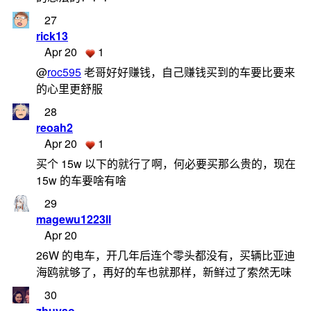
27
rick13
Apr 20
1
@
roc595
老哥好好赚钱，自己赚钱买到的车要比要来
的心里更舒服
28
reoah2
Apr 20
1
买个 15w 以下的就行了啊，何必要买那么贵的，现在
15w 的车要啥有啥
29
magewu1223ll
Apr 20
26W 的电车，开几年后连个零头都没有，买辆比亚迪
海鸥就够了，再好的车也就那样，新鲜过了索然无味
30
zhuyao