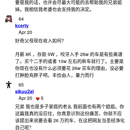
要是我的话，也许会尽最大可能的去帮助我的兄弟姐
妹。我相信我老婆也会支持我的决定。
64
kcerty
Apr 20
好奇父母现在收入如何？
月薪 8K ，存款 5W ，咬牙入手 26w 的车是有些离谱
了。买个二手的或者 10w 左右的新车就行了。主要是
你现在也没有什么必须要花 26w 买车的理由，没必要
打肿脸充胖子吧。丰俭由人，量力而行
65
sikuu2al
Apr 20
5
兄弟 我也是多子家庭的老幺 我前面也有两个姐姐。你
这篇我真的没忍住，你真意识到这份痛苦，你就不应
该提出来说要去看 26 万的车，在这把网友当圣经净化
自己呢？