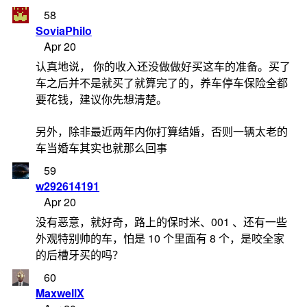
58
SoviaPhilo
Apr 20
认真地说， 你的收入还没做做好买这车的准备。买了
车之后并不是就买了就算完了的，养车停车保险全都
要花钱，建议你先想清楚。
另外，除非最近两年内你打算结婚，否则一辆太老的
车当婚车其实也就那么回事
59
w292614191
Apr 20
没有恶意，就好奇，路上的保时米、001 、还有一些
外观特别帅的车，怕是 10 个里面有 8 个，是咬全家
的后槽牙买的吗？
60
MaxwellX