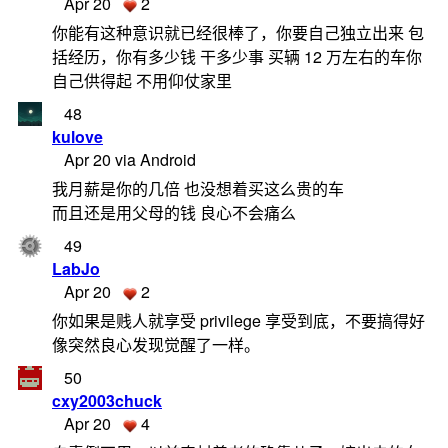
Apr 20
2
你能有这种意识就已经很棒了，你要自己独立出来 包
括经历，你有多少钱 干多少事 买辆 12 万左右的车你
自己供得起 不用仰仗家里
48
kulove
Apr 20 via Android
我月薪是你的几倍 也没想着买这么贵的车
而且还是用父母的钱 良心不会痛么
49
LabJo
Apr 20
2
你如果是贱人就享受 privilege 享受到底，不要搞得好
像突然良心发现觉醒了一样。
50
cxy2003chuck
Apr 20
4