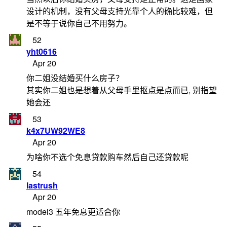
设计的机制，没有父母支持光靠个人的确比较难，但
是不等于说你自己不用努力。
52
yht0616
Apr 20
你二姐没结婚买什么房子？
其实你二姐也是想着从父母手里抠点是点而已, 别指望
她会还
53
k4x7UW92WE8
Apr 20
为啥你不选个免息贷款购车然后自己还贷款呢
54
lastrush
Apr 20
model3 五年免息更适合你