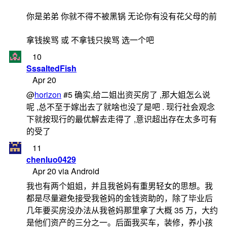
你是弟弟 你就不得不被黑锅 无论你有没有花父母的前
拿钱挨骂 或 不拿钱只挨骂 选一个吧
10
SssaltedFish
Apr 20
@
horizon
#5 确实,给二姐出资买房了 ,那大姐怎么说
呢 ,总不至于嫁出去了就啥也没了是吧 . 现行社会观念
下就按现行的最优解去走得了 ,意识超出存在太多可有
的受了
11
chenluo0429
Apr 20 via Android
我也有两个姐姐，并且我爸妈有重男轻女的思想。我
都是尽量避免接受我爸妈的金钱资助的，除了毕业后
几年要买房没办法从我爸妈那里拿了大概 35 万，大约
是他们资产的三分之一。后面我买车，装修，养小孩