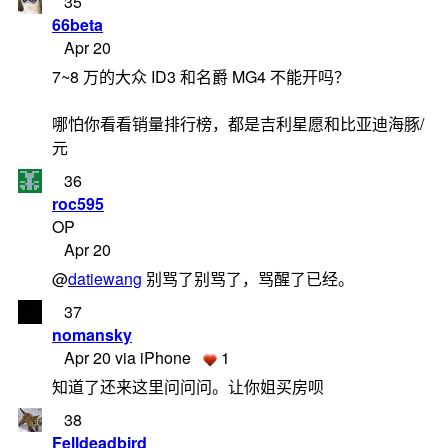
35
66beta
Apr 20
7~8 万的大众 ID3 和名爵 MG4 不能开吗？
哪怕你看看销量排行榜，都是吉利星愿和比亚迪海豚/
元
36
roc595
OP
Apr 20
@
datiewang
别骂了别骂了，骂醒了已经。
37
nomansky
Apr 20 via iPhone
1
知道了还来这里问问问。让你姐买房呗
38
Felldeadbird