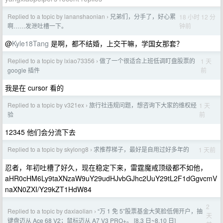
Replied to a topic by lananshaonian
兄弟们，分手了，好心累
18 小时 12 分
›
钟前
啊……发泄吐槽一下。
@
Kyle18Tang
是啊，都不结婚，上交干嘛，学国女那套？
Replied to a topic by lxiao73356
做了一个很适合上班低调盯盘股票的
1 天
›
前
google 插件
我是在 cursor 看的
Replied to a topic by v321ex
旅行社违规问题，想咨询下大家的维权经
1 天
›
前
验
12345 他们会分流下去
Replied to a topic by skylong8
求推荐梯子，最好是自用过好多年的
1 天前
›
忍者，年初吐槽了好久，现在稳定下来，雷霆魔戒顶级都不如他，
aHR0cHM6Ly9taXNzaW9uY29udHJvbGJhc2UuY29tL2F1dGgvcmV
naXN0ZXI/Y29kZT1HdW84
2
Replied to a topic by daxiaolian
“万 1 免 5”股票基金大笑脸低佣开户，抽
›
天
键盘迈从 Ace 68 V2；鼠标迈从 A7 V3 PRO+。 [8.3 日~8.10 日]