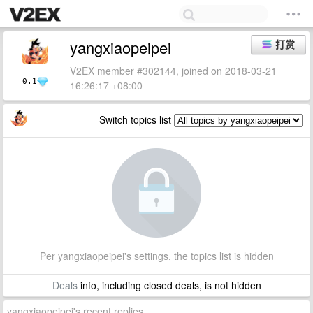
yangxiaopeipei
打赏
V2EX member #302144, joined on 2018-03-21
0.1
16:26:17 +08:00
Switch topics list
Per yangxiaopeipei's settings, the topics list is hidden
Deals
info, including closed deals, is not hidden
yangxiaopeipei's recent replies