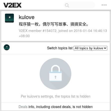
kulove
程序猿一枚，偶尔写写故事、搞搞安全。
V2EX member #154072, joined on 2016-01-04 16:46:13
+08:00
Switch topics list
Per kulove's settings, the topics list is hidden
Deals
info, including closed deals, is not hidden