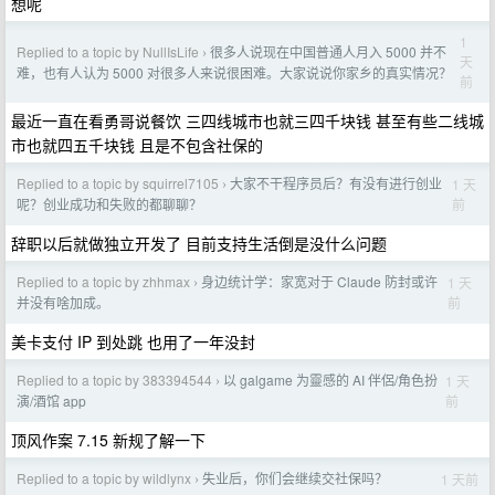
想呢
1
Replied to a topic by NullIsLife
很多人说现在中国普通人月入 5000 并不
›
天
难，也有人认为 5000 对很多人来说很困难。大家说说你家乡的真实情况？
前
最近一直在看勇哥说餐饮 三四线城市也就三四千块钱 甚至有些二线城
市也就四五千块钱 且是不包含社保的
Replied to a topic by squirrel7105
大家不干程序员后？有没有进行创业
1 天
›
前
呢？创业成功和失败的都聊聊？
辞职以后就做独立开发了 目前支持生活倒是没什么问题
Replied to a topic by zhhmax
身边统计学：家宽对于 Claude 防封或许
1 天
›
前
并没有啥加成。
美卡支付 IP 到处跳 也用了一年没封
Replied to a topic by 383394544
以 galgame 为靈感的 AI 伴侶/角色扮
1 天
›
前
演/酒馆 app
顶风作案 7.15 新规了解一下
Replied to a topic by wildlynx
失业后，你们会继续交社保吗？
1 天前
›