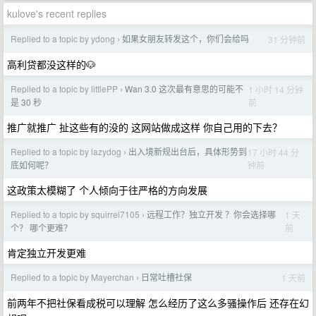
kulove's recent replies
Replied to a topic by ydong
如果女朋友转发这个，你们会给吗
31 分钟前
›
高利贷都没这样的🐶
Replied to a topic by littlePP
Wan 3.0 这次最有意思的可能不
1 小时 14 分钟
›
前
是 30 秒
推广就推广 扯这些有的没的 这网站做成这样 你自己用的下去？
Replied to a topic by lazydog
出入境新规出台后，具体形势到
17 小时 44 分
›
钟前
底如何呢？
这政策太模糊了 个人倾向于往严格的方向发展
Replied to a topic by squirrel7105
远程工作？独立开发 ？你会选择哪
1 天
›
前
个？ 哪个更难？
肯定独立开发更难
Replied to a topic by Mayerchan
日常吐槽社保
1 天前
›
前两年不把社保看成税可以理解 怎么经历了这么多骚操作后 还存在幻