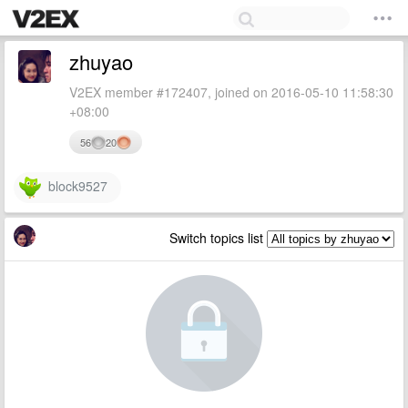
zhuyao
V2EX member #172407, joined on 2016-05-10 11:58:30
+08:00
56
20
block9527
Switch topics list