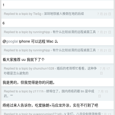
1
Replied to a topic by TieSg
深圳地铁被人推倒在地的后续
7 月 23 日
›
6
Replied to a topic by runninghipp
有什么比较丝滑的远程桌面工具
7 月 21 日
›
@
googlai
iphone 可以远程 Mac 么
Replied to a topic by runninghipp
有什么比较丝滑的远程桌面工具
7 月 21 日
›
看大家推荐 uu 我就下了个
Replied to a topic by chunchun1028
婚后的老哥帮忙看看，这种争
7 月 17
›
日
吵都是怎么避免的
我是男的，但我觉得是你的问题。
Replied to a topic by z1111h
蚌埠住了，国内痔疮药都 tm 是中成
7 月 15
›
日
药，艹
痔疮过来人告诉你，吃爱脉朗+马应龙外涂，实在不行割了吧
Replied to a topic by yuwancumian27149
V 友们，八月中旬旅游有值
7 月 13
›