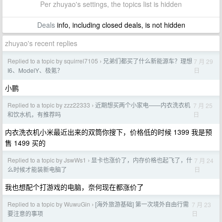
Per zhuyao's settings, the topics list is hidden
Deals
info, including closed deals, is not hidden
zhuyao's recent replies
Replied to a topic by squirrel7105
兄弟们都买了什么新能源车？理想
7 月 29
›
日
I6、ModelY、极氪？
小鹏
Replied to a topic by zzz22333
近期想买两个小家电——内衣洗衣机
7 月 25
›
日
和饮水机，有推荐吗
内衣洗衣机小米最近出来的双筒你搜下，价格低的时候 1399 我是预
售 1499 买的
Replied to a topic by JswWs1
显卡也涨价了，内存价格也起飞了，什
7 月 24
›
日
么时候才能装新电脑了
我也想配个打游戏的电脑，奈何现在都涨价了
Replied to a topic by WuwuGin
[海外旅游基础] 第一次境外自由行需
7 月 23
›
日
要注意的事项