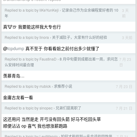
Replied to a topic by liKeYunKeji
记录自己作为业余编程爱好者的 10
3 天
›
前
年
真🐮🍺 我要能这样我大专也行
Replied to a topic by linora
关于减肚子，大家有什么好的经验
3 天前
›
@
tcpdump
真不至于 你看看姐之前付出多少就懂了
Replied to a topic by FaustinaD
8 月中旬要到成都出差一周，求问怎
7 月 23
›
日
么安排时间最合理
羡慕青岛…
Replied to a topic by rrubick
求推荐小说
7 月 23 日
›
金庸古龙看一看
Replied to a topic by sinopec
兄弟们提离职了
7 月 21 日
›
这还用问 当然是走 开弓没有回头箭 好马不吃回头草
顺便沾沾 op 喜气 我也想涨薪跑路
Replied to a topic by LeviMarvin
如何才能找到一名合适的同性伴
7 月 21
›