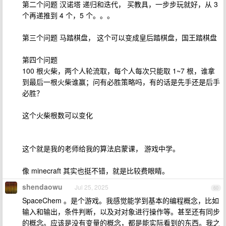
第二个问题 汉诺塔 递归和迭代， 买教具，一步步玩就好，从 3
个再递推到 4 个，5 个。。。
第三个问题 马踏棋盘， 这个可以变成皇后踏棋盘，国王踏棋盘
第四个问题
100 根火柴，两个人轮流取，每个人每次只能取 1~7 根，谁拿
到最后一根火柴谁赢；问有必胜策略吗，有的话是先手还是后手
必胜？
这个火柴根数可以变化
这个就是我的老师给我的算法启蒙课， 游戏中学。
像 minecraft 其实也挺不错，就是比较费眼睛。
shendaowu
Jul 25, 2025
60
SpaceChem 。是个游戏。我感觉能学到基本的编程概念，比如
输入和输出，条件判断，以及对对象进行操作等。甚至还有同步
的概念。应该是没有变量的概念，都是能实际看到的东西。我之