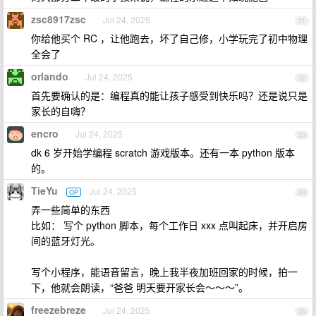
zsc8917zsc
Jul 24, 2025
31
你给他买个 RC ，让他跑去，坏了自己修，小学玩完了初中物理
全会了
orlando
Jul 24, 2025
32
首先要确认的是：编程真的能让孩子感受到快乐吗？还是说只是
家长的自嗨？
encro
Jul 24, 2025
33
dk 6 岁开始学编程 scratch 游戏版本。还有一本 python 版本
的。
TieYu
Jul 24, 2025
OP
34
弄一些简单的东西
比如： 写个 python 脚本，每个工作日 xxx 点叫起床，并开启房
间的蓝牙灯光。
写个小程序，能语音留言，晚上我半夜加班回家的时候，拍一
下，他就会朗读，“爸爸 明天要开家长会～～～”。
freezebreze
Jul 24, 2025
35