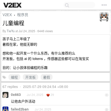
V2EX
程序员
›
儿童编程
By
TieYu
at Jul 24, 2025 · 6446 views
孩子马上二年级了
暑假在家，他挺无聊的
想和他一起开发一个什么东西，有什么推荐的么
开发板，包括 ai 的 tokens ，传感器这些都可以在淘宝买
目的：让小孩体验编程的乐趣
编程
开发板
暑假
67 replies
•
2025-07-29 09:24:54 +08:00
0x663
Jul 24, 2025
29
1
让他去户外活动
failed2ban
Jul 24, 2025
2