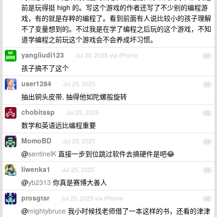
前是玩得挺 high 的。写这个游戏的作者还写了不少别的编程游
戏，有的就是存粹的编程了。看到前面有人说比较小的孩子理解
不了变量想到的。不过我是在学了编程之后玩的这个游戏，不知
道学编程之前玩这个游戏会不会养成坏习惯。
yangliudi123
Jul 25, 2025 via iPhone
61
孩子搞不了这个
user1284
Jul 25, 2025
62
抽出铜头皮带, 抽得他如陀螺般旋转
chobitssp
Jul 25, 2025
63
数学和英语远比编程重要
MomoBD
Jul 25, 2025
64
@
sentinelK
直接一步到位跳过软件去搞硬件是吧😂
liwenka1
Jul 25, 2025
65
@
yb2313
你真是赛博大善人
prosgtsr
Jul 25, 2025 via iPhone
66
@
mightybruce
我小时候找老师借了一本这样的书，还看的津津