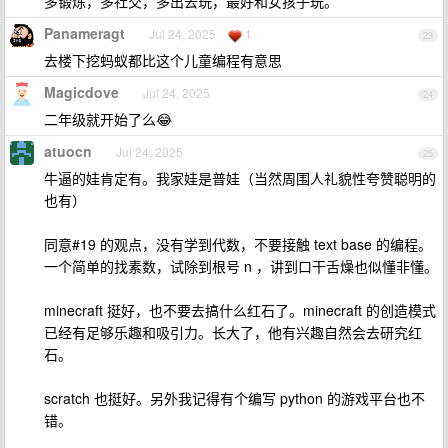
多锻炼，多社交，多出去玩，最好和女孩子玩。
Panameragt
Jul 24, 2025
1
23
去楼下挖蚂蚁都比这个儿童编程有意思
Magicdove
Jul 24, 2025
24
二年级就开始了么😂
atuocn
Jul 24, 2025
25
牛逼的娃肯定有。我家娃是普娃（当然周围人礼貌性夸赞聪明的
也有）
同意#19 的观点，没有学到代数，不要接触 text base 的编程。
一个简单的找素数，试除到根号 n ，讲到口干舌燥也似懂非懂。
minecraft 挺好，也不要去搞什么红石了。minecraft 的创造模式
已经有足够乐趣和吸引力。长大了，他有兴趣自然会去研究红
石。
scratch 也挺好。另外我记得有个编写 python 的游戏平台也不
错。