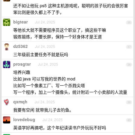
还不如让他玩 ps5 这种主机游戏呢，聪明的孩子玩的会很厉害
笨比则是很久都上不了手，
bigtear
Jul 24, 2025
36
等他长大就不需要程序员这个职业了，搞这些干嘛
锻炼锻炼，不要长胖，保持一个好身体才是王道
dz5362
Jul 24, 2025
37
三年级前主要任务不就是玩吗
prosgtsr
Jul 24, 2025
38
培养兴趣
比如 java 可以写我的世界的 mod
比如写一个像素工厂、写一个杀戮尖塔
写一个程序，加上一个摄像头，统计附近一个小卖部的人流量
qxmqh
Jul 24, 2025
39
我要有空闲 就带我儿子去钓鱼。
lovedebug
Jul 24, 2025
40
英语学好再搞吧，这个年纪读读书户外玩玩不好吗