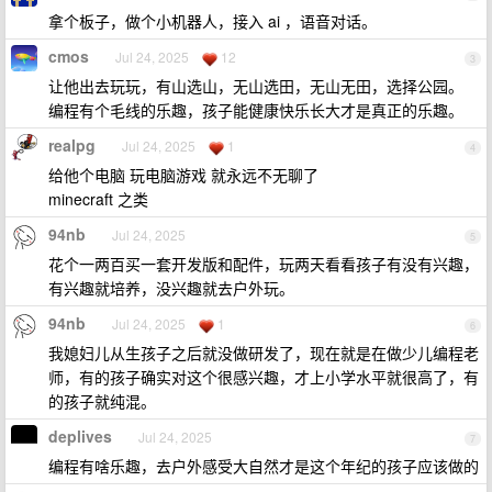
拿个板子，做个小机器人，接入 ai ，语音对话。
cmos
Jul 24, 2025
12
3
让他出去玩玩，有山选山，无山选田，无山无田，选择公园。
编程有个毛线的乐趣，孩子能健康快乐长大才是真正的乐趣。
realpg
Jul 24, 2025
1
4
给他个电脑 玩电脑游戏 就永远不无聊了
minecraft 之类
94nb
Jul 24, 2025
5
花个一两百买一套开发版和配件，玩两天看看孩子有没有兴趣，
有兴趣就培养，没兴趣就去户外玩。
94nb
Jul 24, 2025
1
6
我媳妇儿从生孩子之后就没做研发了，现在就是在做少儿编程老
师，有的孩子确实对这个很感兴趣，才上小学水平就很高了，有
的孩子就纯混。
deplives
Jul 24, 2025
7
编程有啥乐趣，去户外感受大自然才是这个年纪的孩子应该做的