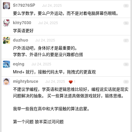
S179276SP
Jul 24, 2025
55
要么学数学，要么户外运动，而不是对着电脑屏幕伤眼睛。
kitty7030
Jul 24, 2025
56
学英语更好
duzhuo
Jul 24, 2025
57
户外活动吧，身体好才是最重要的。
学数学、外语什么的要是没兴趣都白搭
eqing
Jul 24, 2025
58
Mind+ 就行，接触代码太早，拖拽式的更直观
mightybruce
Jul 24, 2025
1
59
不建议学编程，学英语和逻辑思维比较好，编程说实话就是现实
问题解决的抽象。 买一些算法道具做做游戏就好，锻炼思维。
我举一些我在高中和大学接触的算法启蒙。
第一个问题 狼羊菜过河问题