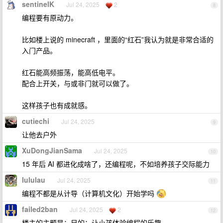
sentinelK
Jul 24, 2025
2
8
编程要有原动力。
比如楼上说的 minecraft ，里面的“红石”我认为就是非常合适的
入门产品。
红石能高频振荡，能高低电平。
配合上开关，与或非门就可以做了。
这样孩子也有成就感。
cutiechi
Jul 24, 2025
9
让他去户外
XuDongJianSama
Jul 24, 2025
10
15 年后 AI 都进化成啥了，还编程呢，不如培养孩子交际能力
lululau
Jul 24, 2025
11
编程不都是从计导（计算机文化）开始学吗
failed2ban
Jul 24, 2025
2
12
楼主的主题是：目的：让小孩体验编程的乐趣