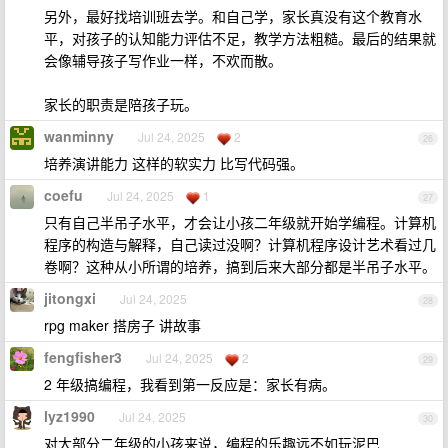
另外，最好找培训班去学。和自己学，家长真没有这个教育水
平，对孩子的认知能力评估不足，教学方法粗糙。最后的结果就
会像辅导孩子写作业一样，不欢而散。
家长的职责是陪孩子玩。
wanminny
Jul 24, 2025
2
26
培养演讲能力 这样的软实力 比写代码强。
coefu
Jul 24, 2025
1
27
只有自己半吊子水平，才会让小孩二年级就开始学编程。计算机
程序的构造与解释，自己读过没啊？计算机程序设计艺术看过几
卷啊？这种从小所谓的培养，搞到后来大部分都是半吊子水平。
jitongxi
Jul 24, 2025
28
rpg maker 搭房子 讲故事
fengfisher3
Jul 24, 2025
2
29
2 年级搞编程，我看到第一反应是：家长有病。
lyz1990
Jul 24, 2025
30
对大部分二年级的小孩来说，编程的乐趣远不如玩泥巴