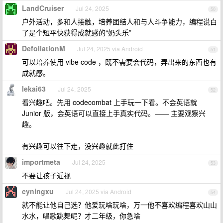
LandCruiser
Jul 24, 2025
50
户外活动，多和人接触，培养团结人和与人斗争能力，编程说白
了是个短平快获得成就感的“奶头乐”
DefoliationM
Jul 24, 2025 via Android
51
可以培养使用 vibe code ，既不需要会代码，弄出来的东西也有
成就感。
lekai63
Jul 24, 2025
52
看兴趣吧。先用 codecombat 上手玩一下看。不会英语就
Junior 版，会英语可以直接上手真实代码。—— 主要观察兴
趣。
有兴趣可以往下走，没兴趣就此打住
importmeta
Jul 24, 2025
53
不要让孩子近视
cyningxu
Jul 24, 2025 via Android
54
就不能让他自己选？他爱玩啥玩啥，万一他不喜欢编程喜欢山山
水水，唱歌跳舞呢？才二年级，你急啥