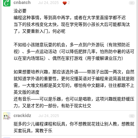
cnbatch
Jul 24, 2025
2
41
没必要
编程这种事情，等到高中再学，或者在大学里直接学都不迟
当下的技术栈变化太快，现在学完等到小孩长大后可能都淘汰
了，又要重新入门，何必呢
不如给小孩随意玩耍的机会，多一点到户外游玩（有效预防近
视）、多一点运动活动（可以降低肥胖几率，怕热防中暑的话可
以在室内场馆玩）、偶然在家打游戏（用于缓解课业压力）
如果想要培养兴趣，那应该选外语——带孩子出国一两次，自然
就知道学外语的重要性，更何况懂英语对于编程来说简直就是刚
需，一大堆文档都是英文写的，哪怕有中文翻译，往往都跟不上
英文版的进度
还有音乐——可以是乐器，也可以是唱歌，这项兴趣既能舒缓压
力，又是才艺的一部份，有助于现实社交
crackidz
Jul 24, 2025
42
挺多的少儿编程课程和玩具，你不想教就花钱让别人教，想教就
买套玩具，寓教于乐