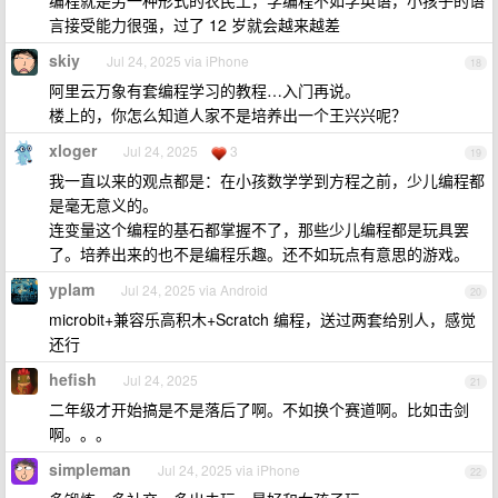
编程就是另一种形式的农民工，学编程不如学英语，小孩子的语
言接受能力很强，过了 12 岁就会越来越差
skiy
Jul 24, 2025 via iPhone
18
阿里云万象有套编程学习的教程…入门再说。
楼上的，你怎么知道人家不是培养出一个王兴兴呢？
xloger
Jul 24, 2025
3
19
我一直以来的观点都是：在小孩数学学到方程之前，少儿编程都
是毫无意义的。
连变量这个编程的基石都掌握不了，那些少儿编程都是玩具罢
了。培养出来的也不是编程乐趣。还不如玩点有意思的游戏。
yplam
Jul 24, 2025 via Android
20
microbit+兼容乐高积木+Scratch 编程，送过两套给别人，感觉
还行
hefish
Jul 24, 2025
21
二年级才开始搞是不是落后了啊。不如换个赛道啊。比如击剑
啊。。。
simpleman
Jul 24, 2025 via iPhone
22