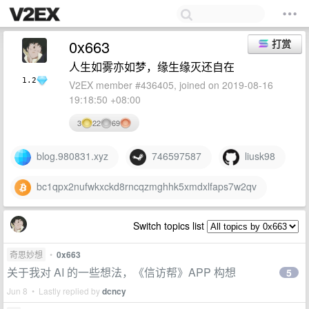
0x663
打赏
人生如雾亦如梦，缘生缘灭还自在
1.2
V2EX member #436405, joined on 2019-08-16
19:18:50 +08:00
3
22
69
blog.980831.xyz
746597587
liusk98
bc1qpx2nufwkxckd8rncqzmghhk5xmdxlfaps7w2qv
Switch topics list
奇思妙想
•
0x663
关于我对 AI 的一些想法，《信访帮》APP 构想
5
Jun 8 • Lastly replied by
dcncy