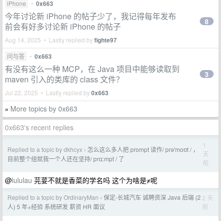
iPhone
•
0x663
今年讨论新 iPhone 的帖子少了，我记得每年发布
8
前会有好多讨论新 iPhone 的帖子
Aug 14, 2025 • Lastly replied by
fighte97
问与答
•
0x663
有没有这么一种 MCP，在 Java 项目中能够读取到
3
maven 引入的类库的 class 文件？
Jul 22, 2025 • Lastly replied by
0x663
More topics by 0x663
»
0x663's recent replies
1
Replied to a topic by dkhcyx
怎么这么多人把 prompt 读作/ prəˈmoʊt / ，
›
天
目前整个组就我一个人还在坚持/ prɑːmpt / 了
前
@
lululau
芫荽不就是香菜的学名吗 这个为啥是≠呢
Replied to a topic by OrdinaryMan
保定-长城汽车 诚聘资深 Java 后端 (2
2 天
›
前
人) 5 年+经验 系统研发 薪资 HR 面议