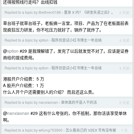
还得按照线行走吗？出线扣钱
Replied to a topic by Brethren0186
置身 X 内？《研发失语之后》。
2 天前
›
草台班子就草台班子，老板搞一言堂，项目、产品为了在老板面前表
现疯狂压力研发，你不吃压力就好了，锅炸了就炸了。
Replied to a topic by xption
程序员尝试小红书博主一年总结
4 天前
›
@
xption
#29 是我理解错了，发完了以后就发觉不对了。应该是证券
商给的提成费用。
Replied to a topic by xption
程序员尝试小红书博主一年总结
4 天前
›
港股开户介绍费：5 万
A 股开户介绍费：1 万
什么人开个户还需要别人的介绍？ 而且还这么贵。
Replied to a topic by nanxiaonan
单休真的不是人干的活
5 天前
›
@
nanxiaonan
#29 这有什么夸张的，你不抵制，那你活该享受单休
啊。
Replied to a topic by wKong753900
怎么看自己的 V2EX 号有没有被
7 天
›