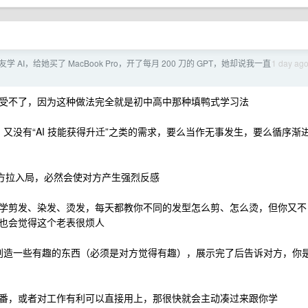
学 AI，给她买了 MacBook Pro，开了每月 200 刀的 GPT，她却说我一直
1 day ag
受不了，因为这种做法完全就是初中高中那种填鸭式学习法
、又没有“AI 技能获得升迁”之类的需求，要么当作无事发生，要么循序渐
对方拉入局，必然会使对方产生强烈反感
学剪发、染发、烫发，每天都教你不同的发型怎么剪、怎么烫，但你又不
也会觉得这个老表很烦人
 AI 创造一些有趣的东西（必须是对方觉得有趣），展示完了后告诉对方，你
番，或者对工作有利可以直接用上，那很快就会主动凑过来跟你学