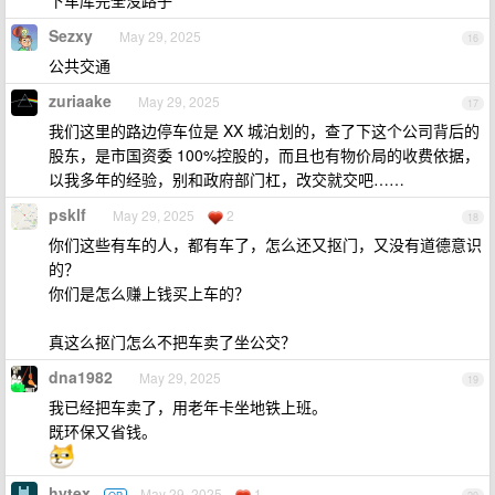
下车库完全没路子
Sezxy
May 29, 2025
16
公共交通
zuriaake
May 29, 2025
17
我们这里的路边停车位是 XX 城泊划的，查了下这个公司背后的
股东，是市国资委 100%控股的，而且也有物价局的收费依据，
以我多年的经验，别和政府部门杠，改交就交吧……
psklf
May 29, 2025
2
18
你们这些有车的人，都有车了，怎么还又抠门，又没有道德意识
的？
你们是怎么赚上钱买上车的？
真这么抠门怎么不把车卖了坐公交？
dna1982
May 29, 2025
19
我已经把车卖了，用老年卡坐地铁上班。
既环保又省钱。
hytex
May 29, 2025
1