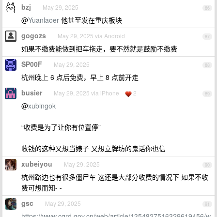
bzj
May 29, 2025
86
@
Yuanlaoer
他甚至发在重庆板块
gogozs
May 29, 2025 via Android
87
如果不缴费能做到把车拖走，要不然就是鼓励不缴费
SP00F
May 29, 2025
88
杭州晚上 6 点后免费，早上 8 点前开走
busier
May 29, 2025 via iPhone
2
89
@
xubingok
“收费是为了让你有位置停”
收钱的这种又想当婊子 又想立牌坊的鬼话你也信
xubeiyou
May 29, 2025
90
杭州路边也有很多僵尸车 这还是大部分收费的情况下 如果不收
费可想而知- -
gsc
May 29, 2025
91
https://www.cqrd.gov.cn/web/article/1354827516329619456/w