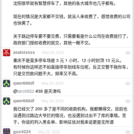
沈阳很早就有智慧停车了，其他的各大城市也几乎都有。
现在的情况是大家都不交钱，就没人来收费了，感觉收费的公司
也快黄了。
关于路边停车要不要交费，只需要看是什么公司在收费就行了，
政府部门授权收费的就交，其他一概不交。
zealotxxxx
May 29, 2025
50
重庆不是蛮多停车场是 3 元 1 小时，12 小时封顶 10 元么。
有时候你这样还不如直接停非划线车位呢，反正交警不拖你车，
只是交罚款问题不大，频率又不高。
qwer666df
May 29, 2025
51
@
taro0822
#38 是天津吗
qwer666df
May 29, 2025
52
我已经欠了 200 多了是不同的收款机构，我都懒得交，目前也
没遇到过路边大爷拦的情况，也没遇到过出不了库的事情。至
于，你说的列入黑名单、影响征信对我来说更是无所谓
guo4224
May 29, 2025
53