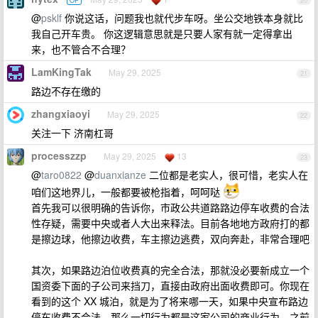
OP
20
@
psklf
你说这话，问题我也就代步车呀。坐公交地铁本身就比
我自己开车贵。 你这逻辑意思就是只要人家有就一定得拿出
来，也不管合不合理？
LamKingTak
May 29, 2025
21
路边不存在缴的
zhangxiaoyi
May 29, 2025
22
关注一下 济南杠哥
processzzp
May 29, 2025
13
23
@
taro0822
@
duanxianze
二位都是老实人，很可惜，老实人在
咱们这地界儿，一般都要被枪指着，呵呵哒
首先我可以很明确的告诉你，市政公共道路路边停车收费的合法
性存疑，需要中央或者人大出来释法。目前各地地方政府打的都
是擦边球，他擦边收费，车主擦边逃费，双向奔赴，非常合理吧
其次，如果路边泊位收费真的完全合法，那就没必要新成立一个
国资委下面的子公司来挡刀，直接由政府出面收费即可。你现在
看到的这个 XX 城泊，就是为了将来哪一天，如果中央宣布路边
停车收费不合法，那么一切行为都是这家公司的商业行为，之前