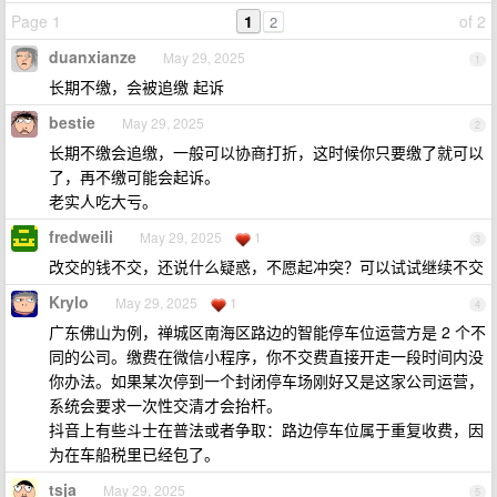
Page 1
1
of 2
2
duanxianze
May 29, 2025
1
长期不缴，会被追缴 起诉
bestie
May 29, 2025
2
长期不缴会追缴，一般可以协商打折，这时候你只要缴了就可以
了，再不缴可能会起诉。
老实人吃大亏。
fredweili
May 29, 2025
1
3
改交的钱不交，还说什么疑惑，不愿起冲突？可以试试继续不交
Krylo
May 29, 2025
1
4
广东佛山为例，禅城区南海区路边的智能停车位运营方是 2 个不
同的公司。缴费在微信小程序，你不交费直接开走一段时间内没
你办法。如果某次停到一个封闭停车场刚好又是这家公司运营，
系统会要求一次性交清才会抬杆。
抖音上有些斗士在普法或者争取：路边停车位属于重复收费，因
为在车船税里已经包了。
tsja
May 29, 2025
5