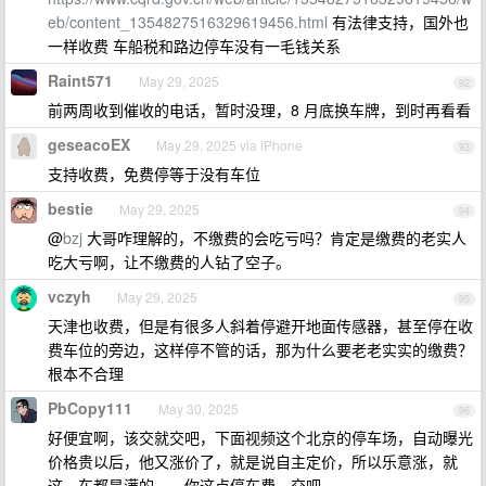
eb/content_1354827516329619456.html
有法律支持，国外也
一样收费 车船税和路边停车没有一毛钱关系
Raint571
May 29, 2025
92
前两周收到催收的电话，暂时没理，8 月底换车牌，到时再看看
geseacoEX
May 29, 2025 via iPhone
93
支持收费，免费停等于没有车位
bestie
May 29, 2025
94
@
bzj
大哥咋理解的，不缴费的会吃亏吗？肯定是缴费的老实人
吃大亏啊，让不缴费的人钻了空子。
vczyh
May 29, 2025
95
天津也收费，但是有很多人斜着停避开地面传感器，甚至停在收
费车位的旁边，这样停不管的话，那为什么要老老实实的缴费？
根本不合理
PbCopy111
May 30, 2025
96
好便宜啊，该交就交吧，下面视频这个北京的停车场，自动曝光
价格贵以后，他又涨价了，就是说自主定价，所以乐意涨，就
这，车都是满的。。你这点停车费，交吧。