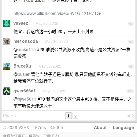
https://www.bilibili.com/video/BV1Gi421R71G/
v999ex
May 30, 2025
97
便宜，我这路边一小时 20 ，一天上不封顶
me1onsoda
May 30, 2025
98
@
make115
#28 谁说公共资源不收费,高速不是公共资源?一样
要收费
BruceXu
May 30, 2025
99
@
busier
管他当婊子还是立牌坊呢.只要他能把不交钱的车赶走,
给我留停车位就行了.
qwer666df
May 30, 2025
100
@
hjw45611
#79 我问的这个这个层主#38 楼，又不是楼主，之
前有听说天津这么干
Page 1
1
of 2
2
© 2026 V2EX · 167ms · 3.9.8.5
About
·
Language
老倔驴证券开户巨靠谱，已助千人!