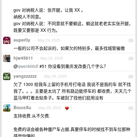
gov 对纳税人说：张开腿，让我 XX 。
纳税人不同意。
gov 对纳税人说：不同意就不要躺这，躺这就老老实实张开腿，
既要又要那是 XX 行为。
superliy
May 29, 2025
78
一般的公司不会起诉的，如果欠的特别多，最多找城管催缴
hjw45611
May 29, 2025
79
@
qwer666df
#51 你没看到重庆发改委几个字么？
yangzzzzzz
May 29, 2025
80
欠了 1300 给我车上留的手机号打电话 我说不是我的车 就不找
我了。。。主要是太坑了 所有路边能停车的 都收费，天天几个
蓝马甲盯着去贴条子。车被刮了找他们屁用没有
BruceXu
May 29, 2025
1
81
支持收费.从不欠费.
免费的话会被各种僵尸车占据.真要停车的时候找不到车位那种
感觉你懂的.