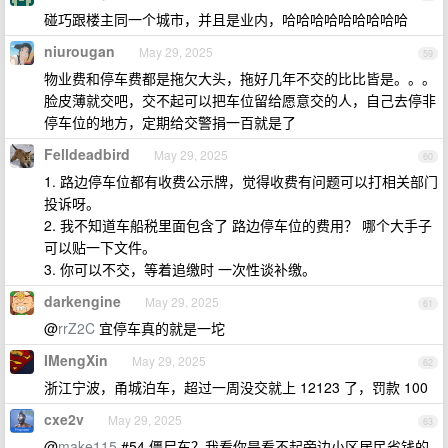
碰巧跟楼主同一个城市，并且是业内，哈哈哈哈哈哈哈哈哈
niurougan
May 29, 2025
59
物业费和停车费都是拖欠大头，拖好几年不交的比比皆是。。。
脸皮薄就交吧，交不起可以把车位留给愿意交的人，自己去停非
停车位的地方，定期给交警捐一百就是了
Felldeadbird
May 29, 2025
60
1. 路边停车位都有收费公示牌，觉得收费有问题可以打相关部门
投诉呀。
2. 我不知道车船税里面包含了 路边停车位的费用？ 哪个大手子
可以贴一下文件。
3. 你可以不交，等着追缴时 一次性谈补缴。
darkengine
May 29, 2025
61
@
rrZ2C
宜停车真的就是一坨
IMengXin
May 29, 2025
62
浙江宁波，甬城泊车，超过一周没交就上 12123 了，罚款 100
cxe2v
May 29, 2025
63
@
make115
#54 僵尸车？我看你是看不起旁边小区居民省钱的