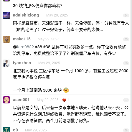
30 块钱那么便宜你都赖着？
adaishixiong
May 29, 2025
54
同样是直辖市，天津就蛮不一样，无免停额，停 1 分钟就有专人
（晒的老黑了）过来贴条子，简直不要来的太快...
make115
May 29, 2025
55
@
taro0822
#38 #38 乱停车可以罚款多一点，停车位收费能整
治乱停车，免费就整治不了了？别说僵尸车占位，有多少
iyaozhen
May 29, 2025
56
北京我同事说 工区停车场 一个月 1000 多，有些工区超过 2000
家里也还得交停车费
一个月上班倒贴 3000 来块
asen001
May 29, 2025
1
57
以前都是交的，后来有一次跟本地人聊天，他说他从来不交，公
共资源凭什么划几道线收费，觉得挺有道理，我也跟着不交了。
不存在影响征信，两个月前刚刚批了房贷。
o0
May 29, 2025
58