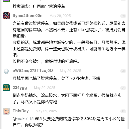
搜索词条：广西南宁慧泊停车
flyme2them00n
May 29, 2025
69
之前有做过智慧停车，如果想欠费或者已经欠费的话，尽量别去
有道闸的停车场，不然出不去，还有 etc 也得拆了，被扫到会自
动扣费。
收费的话，标准都是地方城投定的，一般都有日、月限额吧，晚
上还都是免费的，停一整天也就十块出头，可能每个地方不一样
吧。
长期不交会被告，做好付钱的打算吧。
eWS2mq278TTzoj0O
May 29, 2025
70
县城里面也搞了智慧停车，欠了 70 多块钱，不缴
234ygg
May 29, 2025
71
倒点牛奶糖水，涂点胶水，太阳下面打几个鸡蛋，很快就老实
了，马路又不是你私有地
ThisDay
May 29, 2025
72
@
make115
#55 只要免费的路边停车位 80%都是周围小区的僵
尸车，你以为呢？