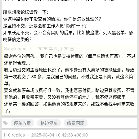
所以想来论坛请教一下：
像这种路边停车没交费的情况，你们是怎么处理的？
是坚持不交，还是会和工作人员“协调”一下？
如果长期不交，会不会有实际的后果，比如被追缴、列入黑名单、影
响征信之类的？
Supplement 1 · 2025 年 5 月 29 日
感谢各位的回答。 我自己也是支持付费的（僵尸车确实可恶）。不过
还是得合理…
我后边没交的主要原因也说了，他本身没有入离场的智能检测，导致
第一次我交了 30 多，是我自己的问题，不过我还是不爽，就这么简
单。
要么就和停车场收费标准一致，我也愿意付费，路边只管收费，不管
其他的，且收费更贵，又没有其他停车的地方，我不停这停哪里。
还是某一楼的回答，如果他真的按规定来的，那就不会找中间商来收
了。
停车收费
路边停车
缴费问题
110 replies
•
2025-06-04 16:42:38 +08:00