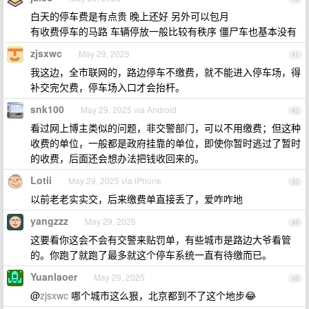
白天的停车费是有点贵 晚上还好 另外可以包月
有收费停车的马路 车辆停放一般比较有秩序 僵尸车也基本没有
zjsxwc
May 29, 2025
41
我这边，全市联网的，路边停车不缴费，就不能进入停车场，得
补交完欠费，停车场入口才会抬杆。
snk100
May 29, 2025 via Android
42
看过网上博主类似的问题，非交警部门，可以不用缴费；但这种
收费的单位，一般都是政府挂靠的单位，即使你暂时逃过了暂时
的收费，后面还会想办法把钱收回来的。
Lotii
May 29, 2025 via iPhone
43
以前老老实实交，后来缴费单直接丢了，爱咋咋地
yangzzz
May 29, 2025
44
这要看你这会不会有交警来贴罚单，有些城市是路边大爷看管
的。你跑了就跑了最多就这个停车系统一直有待缴而已。
Yuanlaoer
May 29, 2025
45
@
zjsxwc
哪个城市这么狠，北京都到不了这个地步😂