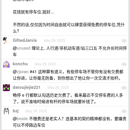
花钱就有停车位,挺好...
不然的话,仅仅因为时间自由就可以肆意获得免费的停车位,凭什
么?
GiftedJarvis
May 29, 2025
82
@
unused
理论上, 人行道/非机动车道/站三口五 不允许长时间停
车
konchu
May 29, 2025
83
@
zjsxwc
#41 这种算有道义，有些停车场不管你有没有欠费都
让你进，让你毫无防备，到你想出了他让你一次交清才抬杆。
datoujiejie221
May 29, 2025
84
畅停 e 行都默认勾选历史欠费了，看来最近不交停车费的人多
了，说不准啥时候进有杆的停车场就要补钱了。
bzj
May 29, 2025
85
@
bestie
不缴费还是老实人？连基本的契约精神都没有，要嫌贵
可以不停路边车位