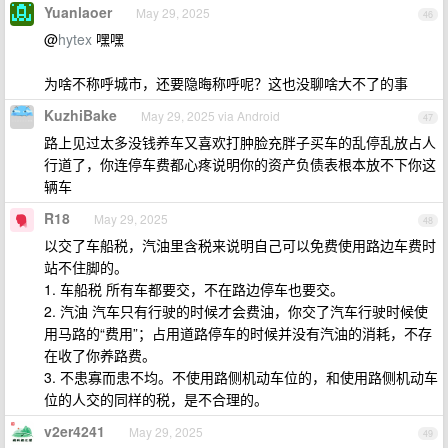
Yuanlaoer
May 29, 2025
46
@
hytex
嘿嘿
为啥不称呼城市，还要隐晦称呼呢？这也没聊啥大不了的事
KuzhiBake
May 29, 2025 via Android
47
路上见过太多没钱养车又喜欢打肿脸充胖子买车的乱停乱放占人
行道了，你连停车费都心疼说明你的资产负债表根本放不下你这
辆车
R18
May 29, 2025
48
以交了车船税，汽油里含税来说明自己可以免费使用路边车费时
站不住脚的。
1. 车船税 所有车都要交，不在路边停车也要交。
2. 汽油 汽车只有行驶的时候才会费油，你交了汽车行驶时候使
用马路的“费用”；占用道路停车的时候并没有汽油的消耗，不存
在收了你养路费。
3. 不患寡而患不均。不使用路侧机动车位的，和使用路侧机动车
位的人交的同样的税，是不合理的。
v2er4241
May 29, 2025
49