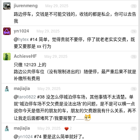
jiurenmeng
May 29, 2025
73
路边停车，交钱是不可能交钱的，收钱的都是私企，你可以去告
我
yn1024
May 29, 2025
74
@
hytex
#14 简单，觉得贵就不要停，停了就老老实实交费，既
要又要那是 xx 行为
AchieveHF
May 29, 2025
75
只缴 12123 上的
路边公共停车位（没有限制进出的）随便停，最严重后果不就是
补缴所有费用
majiajia
May 29, 2025
76
@
taro0822
#38 没怎么停城泊停车场，其他事情不太清楚。单
就“城泊停车场不交欠费是没法出场”的问题，是不是可以横一点
说你今天是借开的朋友的车，朋友的欠费跟我有什么关系，再不
让我走后面都堵死了/我要报警了......
majiajia
May 29, 2025
2
77
@
yn1024
#74 要是这么简单就好了。