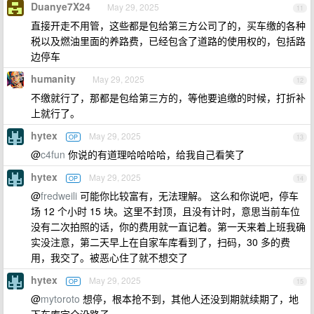
Duanye7X24
May 29, 2025
11
直接开走不用管，这些都是包给第三方公司了的，买车缴的各种
税以及燃油里面的养路费，已经包含了道路的使用权的，包括路
边停车
humanity
May 29, 2025
12
不缴就行了，那都是包给第三方的，等他要追缴的时候，打折补
上就行了。
hytex
May 29, 2025
OP
13
@
c4fun
你说的有道理哈哈哈哈，给我自己看笑了
hytex
May 29, 2025
OP
14
@
fredweili
可能你比较富有，无法理解。 这么和你说吧，停车
场 12 个小时 15 块。这里不封顶，且没有计时，意思当前车位
没有二次拍照的话，你的费用就一直记着。第一天来着上班我确
实没注意，第二天早上在自家车库看到了，扫码，30 多的费
用，我交了。被恶心住了就不想交了
hytex
May 29, 2025
OP
15
@
mytoroto
想停，根本抢不到，其他人还没到期就续期了，地