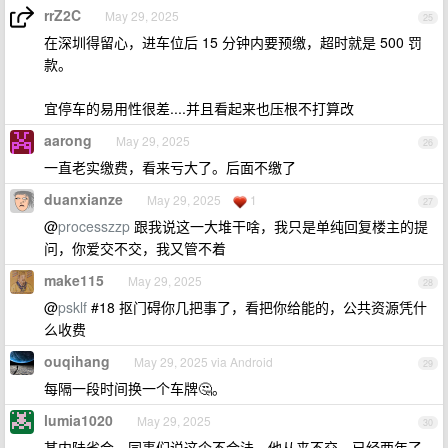
rrZ2C
May 29, 2025
25
在深圳得留心，进车位后 15 分钟内要预缴，超时就是 500 罚
款。
宜停车的易用性很差....并且看起来也压根不打算改
aarong
May 29, 2025
26
一直老实缴费，看来亏大了。后面不缴了
duanxianze
May 29, 2025
1
27
@
processzzp
跟我说这一大堆干啥，我只是单纯回复楼主的提
问，你爱交不交，我又管不着
make115
May 29, 2025
28
@
psklf
#18 抠门碍你几把事了，看把你给能的，公共资源凭什
么收费
ouqihang
May 29, 2025 via Android
29
每隔一段时间换一个车牌🤔。
lumia1020
May 29, 2025
30
某内陆省会，同事们说这个不合法，他从来不交，已经两年了，