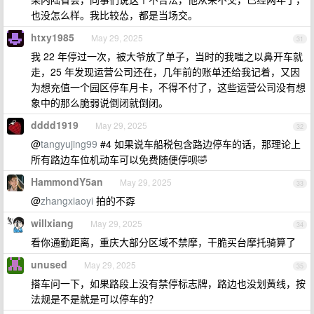
也没怎么样。我比较怂，都是当场交。
htxy1985
May 29, 2025
31
我 22 年停过一次，被大爷放了单子，当时的我嗤之以鼻开车就
走，25 年发现运营公司还在，几年前的账单还给我记着，又因
为想充值一个园区停车月卡，不得不付了，这些运营公司没有想
象中的那么脆弱说倒闭就倒闭。
dddd1919
May 29, 2025
32
@
tangyujing99
#4 如果说车船税包含路边停车的话，那理论上
所有路边车位机动车可以免费随便停呗🤣
HammondY5an
May 29, 2025
33
@
zhangxiaoyi
拍的不孬
willxiang
May 29, 2025
34
看你通勤距离，重庆大部分区域不禁摩，干脆买台摩托骑算了
unused
May 29, 2025
35
搭车问一下，如果路段上没有禁停标志牌，路边也没划黄线，按
法规是不是就是可以停车的？