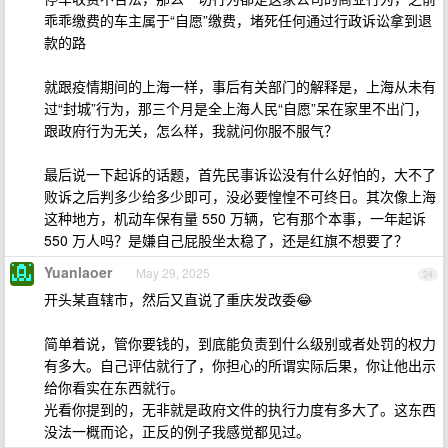
乖乖缴费的车主属于“自愿”缴费，堵死任何通过行政诉讼拿到退
款的路
就跟疫情期间的上海一样，事后有关部门的解释是，上海从未有
过“封城”行为，那三个月是全上海人民“自愿”呆在家里不出门，
跟政府行为无关，怎么样，我就问你服不服气？
最后说一下起诉的话题，首先民事诉讼没有什么好怕的，大不了
败诉之后判多少给多少即可，没必要惶惶不可终日。其次像上海
这种地方，机动车保有量 550 万辆，它有那个本事，一年起诉
550 万人吗？是嫌自己屁股坐太稳了，还是红旗不想要了？
Yuanlaoer
May 29, 2025
24
开头某直辖市，然后又直说了重庆发改委😂
简单着说，管你要钱的，到底能负责到什么级别或者处罚的权力
有多大。自己评估就行了，你担心的所谓实际后果，你让他出示
给你看实在东西就行。
光看你提到的，无非就是政府文件的执行力度有多大了。这东西
没法一概而论，正反的例子我感觉都见过。