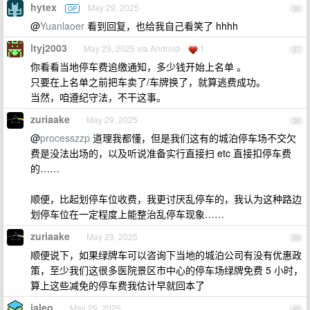
hytex
May 29, 2025
OP
36
@
Yuanlaoer
看到回复，也给我自己看笑了 hhhh
ltyj2003
May 29, 2025 via Android
1
37
你看看当地停车费追缴通知，多少钱开始上名单 。
只要在上名单之前把车卖了/车牌换了，就算逃费成功。
当然，咱遵纪守法，不干这事。
zuriaake
May 29, 2025
38
@
processzzp
道理我都懂，但是我们这有的城泊停车场不交欠
费是没法出场的，以及听说准备实行直接扫 etc 直接扣停车费
的……
顺便，比起划停车位收费，我更讨厌乱停车的，我认为这种路边
划停车位在一定程度上能整治乱停车现象……
zuriaake
May 29, 2025
39
顺便说下，如果绿牌车可以咨询下当地的城泊公司有没有优惠政
策，至少我们这很多医院景区市中心的停车场绿牌免费 5 小时，
算上这些减免的停车费我估计早就回本了
jaleo
May 29, 2025
40