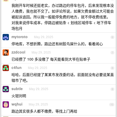
我刚开车时候还挺老实，办过路边的停车包月，后来发现根本没
人缴费，我也就不交了。如评论所说，如果欠费金额过大可能会
被起诉追回。所以我一般能停免费的地方，就不停收费线里。
对我来说停车成本，停路边被贴条 < 划线区域停车 < 地下停车
场包月
mytoroto
May 29, 2025
6
停地库，不想折腾，路边还有树胶鸟屎什么的，看着闹心
zzdcool
May 29, 2025
7
已经攒了 100 多没缴了 每天能看到大爷在贴单子
c4fun
May 29, 2025
8
哈哈，后面已经提了某某市发改委的话，前面就没有必要说某直
辖市了吧。
subtle
May 29, 2025
9
火钳刘明
wqhui
May 29, 2025
10
路边其实很多人都不缴费，等找上门再给