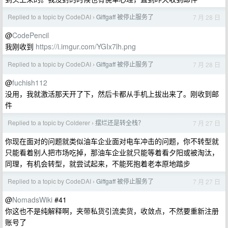
Replied to a topic by CodeDAI
Giffgaff 被停止服务了
7 月 28 日
›
@
CodePencil
我刚收到
https://i.imgur.com/YGIx7lh.png
Replied to a topic by CodeDAI
Giffgaff 被停止服务了
7 月 28 日
›
@
fuchish112
没用，我就激活那天开了下，然后卡都从手机上拔出来了。刚收到邮
件
Replied to a topic by Colderer
摆烂还是转全栈？
7 月 27 日
›
你现在面对的问题就类似油车企业面对电车冲击的问题，你不转型就
只能看着别人把市场吃掉，那油车企业就只能等着看夕阳或被淘汰，
同理，有机会转型，就尝试起来，不能死抱着老本原地踏步
Replied to a topic by CodeDAI
Giffgaff 被停止服务了
7 月 27 日
›
@
NomadsWiki
#41
你这也不是纯解释啊，夹带私货引流卖货，收敛点，不然要重新注册
账号了