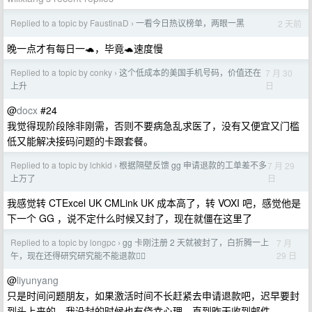
Replied to a topic by FaustinaD
一看今日热议榜单，两眼一黑
2 天前
›
晚一点才有每日一🐢，毕竟🐢速度慢
Replied to a topic by conky
这个低成本的美国手机号码，价值还在
7 月 30
›
日
上升
@
docx
#24
我觉得现阶段除非刚需，否则不要病急乱求医了，没有又便宜又门槛
低又能解决接码问题的卡跟套餐。
Replied to a topic by lchkid
根据隔壁反馈 gg 申请退款的工单差不多
7 月 29
›
日
上万了
我感觉转 CTExcel UK CMLink UK 成本高了，转 VOXI 吧，感觉他是
下一个 GG ，说不定什么时候又封了，现在就僵在这里了
Replied to a topic by longpc
gg 卡刚注册 2 天就被封了，白折腾一上
7 月
›
29 日
午，现在还得研究研究能不能退款🙂‍↔️
@
liyunyang
只是时间问题朋友，如果激活时间不长赶紧去申请退款吧，迟早要封
到头上来的。我没封的时候也有侥幸心理，直到昨天收到邮件