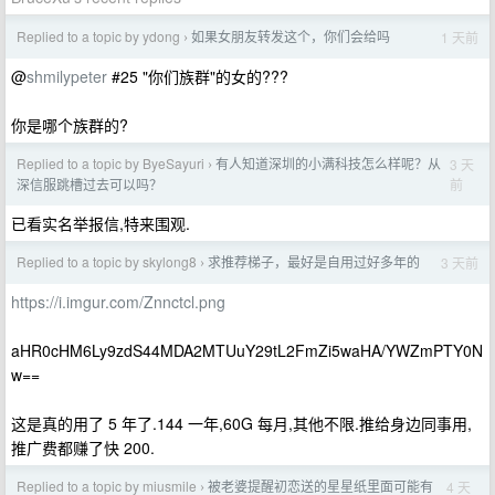
Replied to a topic by ydong
如果女朋友转发这个，你们会给吗
1 天前
›
@
shmilypeter
#25 "你们族群"的女的???
你是哪个族群的?
Replied to a topic by ByeSayuri
有人知道深圳的小满科技怎么样呢？从
3 天
›
前
深信服跳槽过去可以吗？
已看实名举报信,特来围观.
Replied to a topic by skylong8
求推荐梯子，最好是自用过好多年的
3 天前
›
https://i.imgur.com/Znnctcl.png
aHR0cHM6Ly9zdS44MDA2MTUuY29tL2FmZi5waHA/YWZmPTY0N
w==
这是真的用了 5 年了.144 一年,60G 每月,其他不限.推给身边同事用,
推广费都赚了快 200.
Replied to a topic by miusmile
被老婆提醒初恋送的星星纸里面可能有
4 天
›