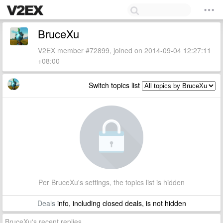
BruceXu
V2EX member #72899, joined on 2014-09-04 12:27:11
+08:00
Switch topics list
Per BruceXu's settings, the topics list is hidden
Deals
info, including closed deals, is not hidden
BruceXu's recent replies