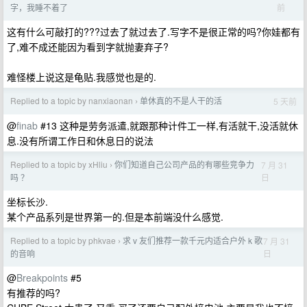
前
字，我睡不着了
这有什么可敲打的???过去了就过去了.写字不是很正常的吗?你娃都有
了,难不成还能因为看到字就抛妻弃子?
难怪楼上说这是龟贴.我感觉也是的.
Replied to a topic by nanxiaonan
单休真的不是人干的活
5 天前
›
@
finab
#13 这种是劳务派遣,就跟那种计件工一样,有活就干,没活就休
息.没有所谓工作日和休息日的说法
Replied to a topic by xHliu
你们知道自己公司产品的有哪些竞争力
7 月 31
›
日
吗 ？
坐标长沙.
某个产品系列是世界第一的.但是本前端没什么感觉.
Replied to a topic by phkvae
求 v 友们推荐一款千元内适合户外 k 歌
7 月 31
›
日
的音响
@
Breakpoints
#5
有推荐的吗?