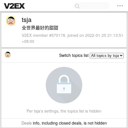
tsja
全世界最好的甜甜
V2EX member #570178, joined on 2022-01-25 21:13:51
+08:00
Switch topics list
Per tsja's settings, the topics list is hidden
Deals
info, including closed deals, is not hidden