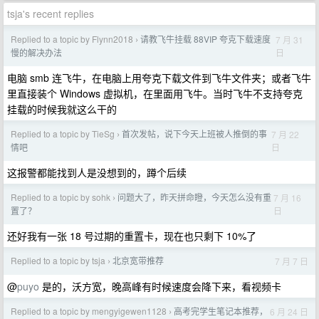
tsja's recent replies
Replied to a topic by Flynn2018
请教飞牛挂载 88VIP 夸克下载速度
7 月 31
›
日
慢的解决办法
电脑 smb 连飞牛，在电脑上用夸克下载文件到飞牛文件夹；或者飞牛
里直接装个 Windows 虚拟机，在里面用飞牛。当时飞牛不支持夸克
挂载的时候我就这么干的
Replied to a topic by TieSg
首次发帖，说下今天上班被人推倒的事
7 月 22
›
日
情吧
这报警都能找到人是没想到的，蹲个后续
Replied to a topic by sohk
问题大了，昨天拼命瞪，今天怎么没有重
7 月 16
›
日
置了？
还好我有一张 18 号过期的重置卡，现在也只剩下 10%了
Replied to a topic by tsja
北京宽带推荐
7 月 7 日
›
@
puyo
是的，沃方宽，晚高峰有时候速度会降下来，看视频卡
Replied to a topic by mengyigewen1128
高考完学生笔记本推荐，
6 月 24 日
›