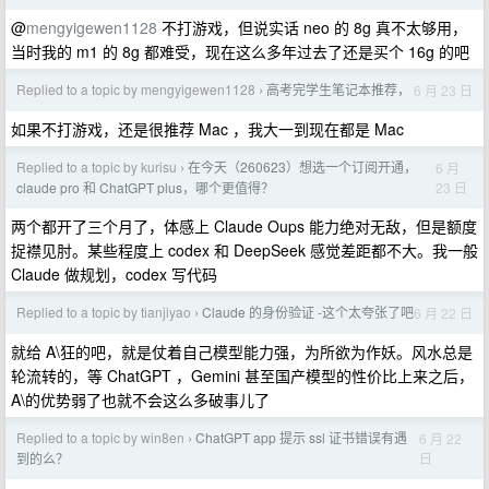
@
mengyigewen1128
不打游戏，但说实话 neo 的 8g 真不太够用，
当时我的 m1 的 8g 都难受，现在这么多年过去了还是买个 16g 的吧
Replied to a topic by mengyigewen1128
高考完学生笔记本推荐，
6 月 23 日
›
如果不打游戏，还是很推荐 Mac ，我大一到现在都是 Mac
Replied to a topic by kurisu
在今天（260623）想选一个订阅开通，
6 月
›
23 日
claude pro 和 ChatGPT plus，哪个更值得？
两个都开了三个月了，体感上 Claude Oups 能力绝对无敌，但是额度
捉襟见肘。某些程度上 codex 和 DeepSeek 感觉差距都不大。我一般
Claude 做规划，codex 写代码
Replied to a topic by tianjiyao
Claude 的身份验证 -这个太夸张了吧
6 月 22 日
›
就给 A\狂的吧，就是仗着自己模型能力强，为所欲为作妖。风水总是
轮流转的，等 ChatGPT ，Gemini 甚至国产模型的性价比上来之后，
A\的优势弱了也就不会这么多破事儿了
Replied to a topic by win8en
ChatGPT app 提示 ssl 证书错误有遇
6 月 22
›
日
到的么？