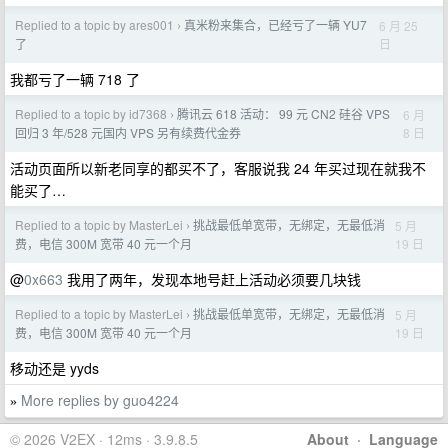
Replied to a topic by ares001
真米粉来集合，已经亏了一辆 YU7
6 月 25
›
日
了
我都亏了一辆 718 了
Replied to a topic by id7368
腾讯云 618 活动： 99 元 CN2 硅谷 VPS
6 月
›
8 日
回归 3 年/528 元国内 VPS 另有续费代金券
活动页面所以新老同享的都买不了，客服说我 24 年买过现在就我不
能买了…
Replied to a topic by MasterLei
挑战最低单宽带，无绑定，无最低消
5 月
›
19 日
费，电信 300M 宽带 40 元一个月
@
0x663
我用了两年，发现本地号赶上活动必须要几块钱
Replied to a topic by MasterLei
挑战最低单宽带，无绑定，无最低消
5 月
›
19 日
费，电信 300M 宽带 40 元一个月
移动还是 yyds
More replies by guo4224
»
© 2026 V2EX · 12ms · 3.9.8.5
About
·
Language