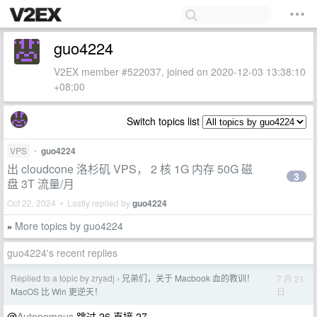
guo4224
V2EX member #522037, joined on 2020-12-03 13:38:10
+08:00
Switch topics list
VPS
•
guo4224
出 cloudcone 洛杉矶 VPS， 2 核 1G 内存 50G 磁
3
盘 3T 流量/月
Oct 22, 2024 • Lastly replied by
guo4224
More topics by guo4224
»
guo4224's recent replies
Replied to a topic by zryadj
兄弟们，关于 Macbook 血的教训！
7 月 21
›
日
MacOS 比 Win 更逆天！
@
Autonomous
跳过 26 直接 27