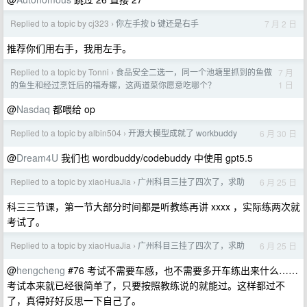
Replied to a topic by cj323
你左手按 b 键还是右手
7 月 2 日
›
推荐你们用右手，我用左手。
Replied to a topic by Tonni
食品安全二选一，同一个池塘里抓到的鱼做
7 月
›
1 日
的鱼生和经过烹饪后的福寿螺，这两道菜你愿意吃哪个？
@
Nasdaq
都喂给 op
Replied to a topic by albin504
开源大模型成就了 workbuddy
6 月 30 日
›
@
Dream4U
我们也 wordbuddy/codebuddy 中使用 gpt5.5
Replied to a topic by xiaoHuaJia
广州科目三挂了四次了，求助
6 月 25 日
›
科三三节课，第一节大部分时间都是听教练再讲 xxxx ，实际练两次就
考试了。
Replied to a topic by xiaoHuaJia
广州科目三挂了四次了，求助
6 月 25 日
›
@
hengcheng
#76 考试不需要车感，也不需要多开车练出来什么……
考试本来就已经很简单了，只要按照教练说的就能过。这样都过不
了，真得好好反思一下自己了。